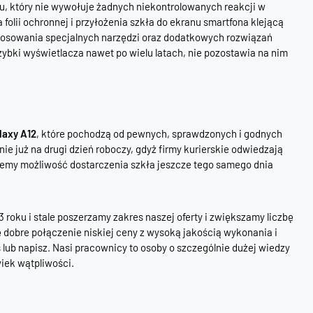
ju, który nie wywołuje żadnych niekontrolowanych reakcji w
folii ochronnej i przyłożenia szkła do ekranu smartfona klejącą
astosowania specjalnych narzędzi oraz dodatkowych rozwiązań
zybki wyświetlacza nawet po wielu latach, nie pozostawia na nim
laxy A12
, które pochodzą od pewnych, sprawdzonych i godnych
 już na drugi dzień roboczy, gdyż firmy kurierskie odwiedzają
jemy możliwość dostarczenia szkła jeszcze tego samego dnia
oku i stale poszerzamy zakres naszej oferty i zwiększamy liczbę
ę dobre połączenie niskiej ceny z wysoką jakością wykonania i
 lub napisz. Nasi pracownicy to osoby o szczególnie dużej wiedzy
wiek wątpliwości.