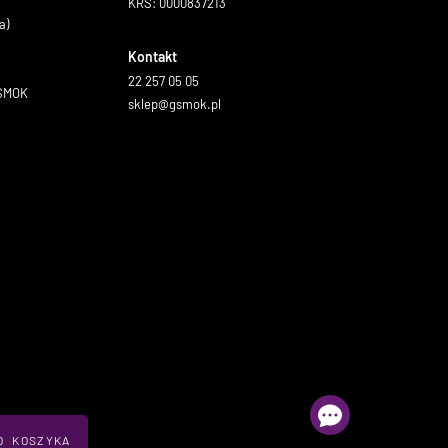
KRS: 0000837213
a)
Kontakt
22 257 05 05
GSMOK
sklep@gsmok.pl
O KOSZYKA