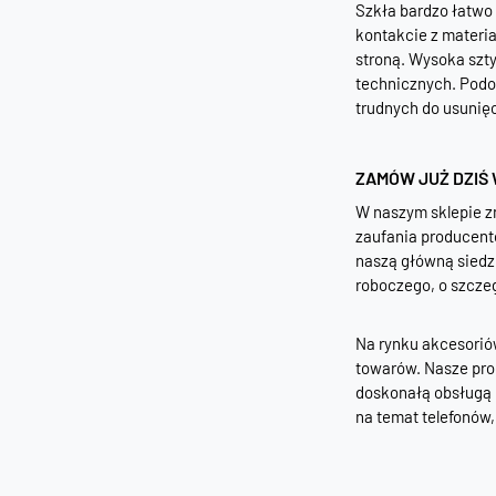
Szkła bardzo łatwo 
kontakcie z materia
stroną. Wysoka szt
technicznych. Podob
trudnych do usunięc
ZAMÓW JUŻ DZIŚ 
W naszym sklepie z
zaufania producent
naszą główną siedz
roboczego, o szcze
Na rynku akcesoriów
towarów. Nasze prod
doskonałą obsługą k
na temat telefonów,