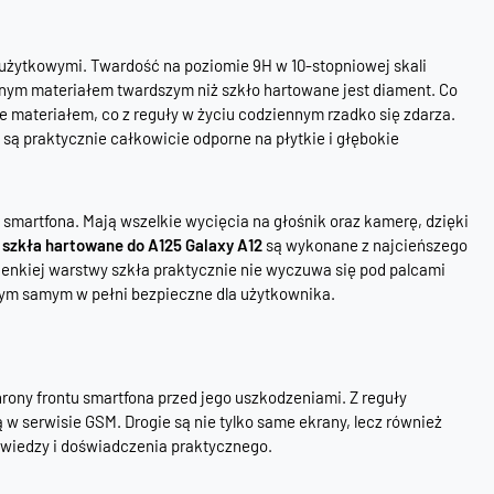
użytkowymi. Twardość na poziomie 9H w 10-stopniowej skali
ynym materiałem twardszym niż szkło hartowane jest diament. Co
 materiałem, co z reguły w życiu codziennym rzadko się zdarza.
są praktycznie całkowicie odporne na płytkie i głębokie
smartfona. Mają wszelkie wycięcia na głośnik oraz kamerę, dzięki
ż
szkła hartowane do A125 Galaxy A12
są wykonane z najcieńszego
cienkiej warstwy szkła praktycznie nie wyczuwa się pod palcami
tym samym w pełni bezpieczne dla użytkownika.
rony frontu smartfona przed jego uszkodzeniami. Z reguły
w serwisie GSM. Drogie są nie tylko same ekrany, lecz również
wiedzy i doświadczenia praktycznego.