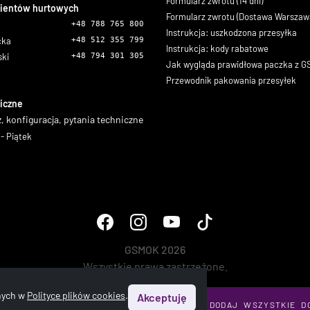
Formularz zwrotu (14 dni)
lientów hurtowych
Formularz zwrotu (Dostawa Warszaw
+48 788 765 800
Instrukcja: uszkodzona przesyłka
icka
+48 512 355 799
Instrukcja: kody rabatowe
ski
+48 794 301 305
Jak wygląda prawidłowa paczka z 
Przewodnik pakowania przesyłek
iczne
, konfiguracja, pytania techniczne
- Piątek
GSMOK 2026
Wszystkie prawa zastrzeżone.
onych w
Polityce plików cookies
.
Akceptuję
DODAJ WSZYSTKIE D