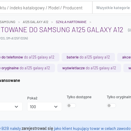
SAMSUNG
A125 GALAXY A12
SZKŁA HARTOWANE
TOWANE DO SAMSUNG A125 GALAXY A12
(
/DS, SM-A125F/DSN)
 do telefonów
do a125 galaxy a12
baterie
do a125 galaxy a12
akces
 oryginalne
do a125 galaxy a12
wyświetlacze
do a125 galaxy a12
w
iwanie zaawansowane
Tylko dostępne
Tylko oryginal
Pokaż
y B2B należy
zarejestrować się
jako klient kupujący towar w celach zawodo