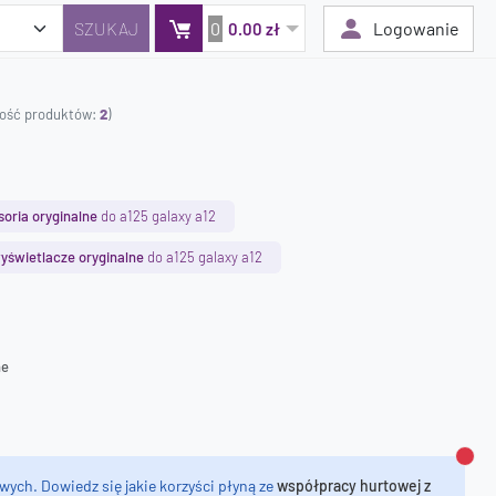
0
Logowanie
0.00 zł
ilość produktów:
2
)
Twój koszyk jest pusty
Dodaj produkty, aby kontynuować.
oria oryginalne
do a125 galaxy a12
0 zł
yświetlacze oryginalne
do a125 galaxy a12
0 zł
ne
Zamk
wych. Dowiedz się jakie korzyści płyną ze
współpracy hurtowej z