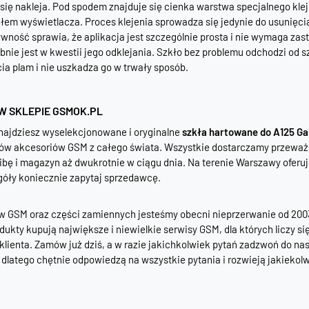
się nakleja. Pod spodem znajduje się cienka warstwa specjalnego kle
łem wyświetlacza. Proces klejenia sprowadza się jedynie do usunięcia 
ywność sprawia, że aplikacja jest szczególnie prosta i nie wymaga z
nie jest w kwestii jego odklejania. Szkło bez problemu odchodzi od s
ia plam i nie uszkadza go w trwały sposób.
W SKLEPIE GSMOK.PL
najdziesz wyselekcjonowane i oryginalne
szkła hartowane do A125 Ga
ów akcesoriów GSM z całego świata. Wszystkie dostarczamy przeważnie
ibę i magazyn aż dwukrotnie w ciągu dnia. Na terenie Warszawy oferu
góły koniecznie zapytaj sprzedawcę.
 GSM oraz części zamiennych jesteśmy obecni nieprzerwanie od 2003 r
ukty kupują największe i niewielkie serwisy GSM, dla których liczy si
lienta. Zamów już dziś, a w razie jakichkolwiek pytań zadzwoń do nas
 dlatego chętnie odpowiedzą na wszystkie pytania i rozwieją jakiekol