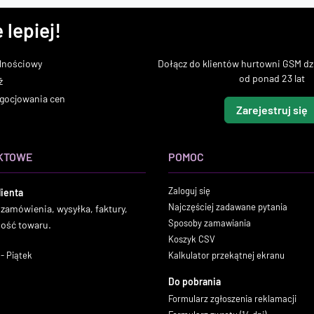
 lepiej!
lnościowy
Dołącz do klientów hurtowni GSM dzi
od ponad 23 lat
ż
gocjowania cen
Zarejestruj się
KTOWE
POMOC
Zaloguj się
lienta
Najczęściej zadawane pytania
 zamówienia, wysyłka, faktury,
Sposoby zamawiania
ność towaru.
Koszyk CSV
- Piątek
Kalkulator przekątnej ekranu
Do pobrania
Formularz zgłoszenia reklamacji