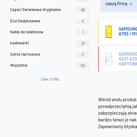
naszą firmą
Części Serwisowe Oryginalne
69
Etui Dedykowane
2
SAMSUNG 
Kable do telefonów
1
A70S / M
Ładowarki
13
SAMSUNG A
Szkła Hartowane
2
A207 A20S
HARTOWA
Wszystkie
110
Czas: 0.05s
Wśród wielu produk
ponadprzeciętną jak
zabezpieczają ekran
bardzo łatwo je n
Zapewniamy błyskaw