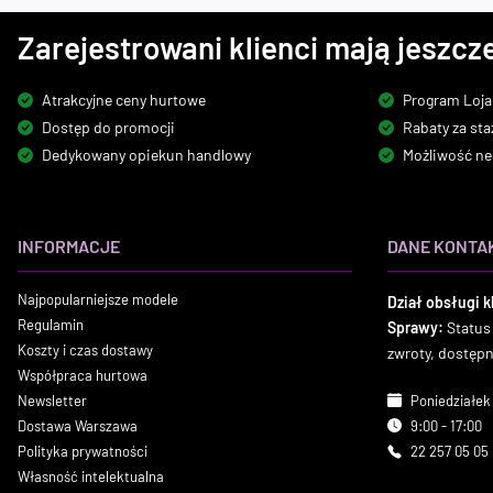
Zarejestrowani klienci mają jeszcze
Atrakcyjne ceny hurtowe
Program Loja
Dostęp do promocji
Rabaty za sta
Dedykowany opiekun handlowy
Możliwość ne
INFORMACJE
DANE KONTA
Najpopularniejsze modele
Dział obsługi k
Regulamin
Sprawy:
Status
Koszty i czas dostawy
zwroty, dostęp
Współpraca hurtowa
Newsletter
Poniedziałek 
Dostawa Warszawa
9:00 - 17:00
Polityka prywatności
22 257 05 05
Własność intelektualna