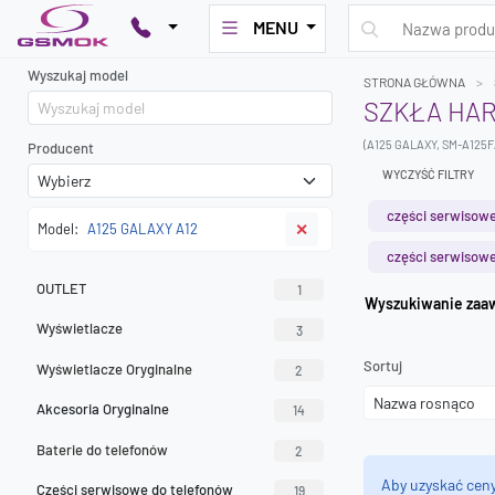
MENU
Wyszukaj model
STRONA GŁÓWNA
SZKŁA HAR
(A125 GALAXY, SM-A125F
Producent
WYCZYŚĆ FILTRY
części serwisowe
Model:
A125 GALAXY A12
✕
części serwisowe
OUTLET
1
Wyszuk
Wyświetlacze
3
Sortuj
Wyświetlacze Oryginalne
2
Akcesoria Oryginalne
14
Baterie do telefonów
2
Aby uzyskać cen
Części serwisowe do telefonów
19