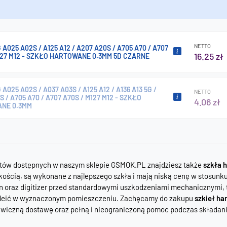
NETTO
A025 A02S / A125 A12 / A207 A20S / A705 A70 / A707
16.25 zł
127 M12 - SZKŁO HARTOWANE 0.3MM 5D CZARNE
025 A02S / A037 A03S / A125 A12 / A136 A13 5G /
NETTO
 / A705 A70 / A707 A70S / M127 M12 - SZKŁO
4.06 zł
NE 0.3MM
tów dostępnych w naszym sklepie GSMOK.PL znajdziesz także
szkła 
ością, są wykonane z najlepszego szkła i mają niską cenę w stosunku
 oraz digitizer przed standardowymi uszkodzeniami mechanicznymi, ta
akleić w wyznaczonym pomieszczeniu. Zachęcamy do zakupu
szkieł ha
iczną dostawę oraz pełną i nieograniczoną pomoc podczas składan