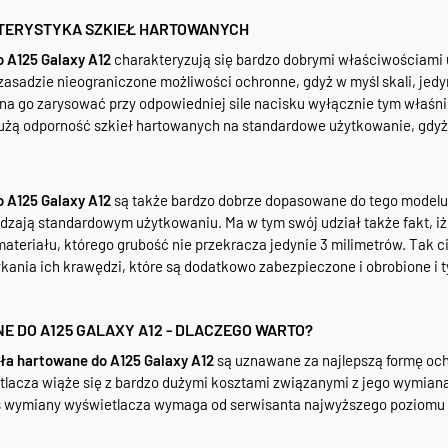
TERYSTYKA SZKIEŁ HARTOWANYCH
 A125 Galaxy A12
charakteryzują się bardzo dobrymi właściwościami 
asadzie nieograniczone możliwości ochronne, gdyż w myśl skali, jed
a go zarysować przy odpowiedniej sile nacisku wyłącznie tym właśnie
dużą odporność szkieł hartowanych na standardowe użytkowanie, gdyż 
 A125 Galaxy A12
są także bardzo dobrze dopasowane do tego modelu 
dzają standardowym użytkowaniu. Ma w tym swój udział także fakt, i
ateriału, którego grubość nie przekracza jedynie 3 milimetrów. Tak 
kania ich krawędzi, które są dodatkowo zabezpieczone i obrobione i 
 DO A125 GALAXY A12 - DLACZEGO WARTO?
ła hartowane do A125 Galaxy A12
są uznawane za najlepszą formę och
lacza wiąże się z bardzo dużymi kosztami związanymi z jego wymianą 
s wymiany wyświetlacza wymaga od serwisanta najwyższego poziomu 