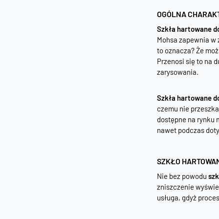
OGÓLNA CHARAK
Szkła hartowane do
Mohsa zapewnia w z
to oznacza? Że możn
Przenosi się to na 
zarysowania.
Szkła hartowane do
czemu nie przeszka
dostępne na rynku m
nawet podczas doty
SZKŁO HARTOWANE
Nie bez powodu
szk
zniszczenie wyświet
usługa, gdyż proce