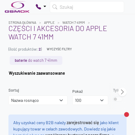
Szukaj
STRONA GŁÓWNA
APPLE
WATCH 7 41MM
CZĘŚCI I AKCESORIA DO APPLE
WATCH 7 41MM
Twój koszyk jest pusty
(ilość produktów:
2
)
Dodaj produkty, aby kontynuować.
WYCZYŚĆ FILTRY
baterie
do watch 7 41mm
0 zł
Wyszukiwanie zaawansowane
0 zł
Sortuj
Tylko dostęp
Pokaż
Zamk
Aby uzyskać ceny B2B należy
zarejestrować się
jako klient
kupujący towar w celach zawodowych. Dowiedz się jakie