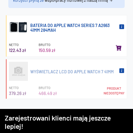
korzyści płyną ze
współpracy hurtowej z naszą firmą
BATERIA DO APPLE WATCH SERIES 7 A2663
41MM 284MAH
NETTO
BRUTTO
122.43 zł
150.59 zł
WYŚWIETLACZ LCD DO APPLE WATCH 7 41MM
NETTO
BRUTTO
PRODUKT
379.26 zł
466.49 zł
NIEDOSTĘPNY
Zarejestrowani klienci mają jeszcze
lepiej!