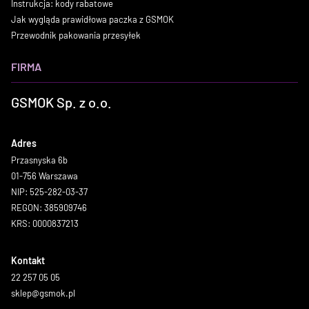
Instrukcja: kody rabatowe
Jak wygląda prawidłowa paczka z GSMOK
Przewodnik pakowania przesyłek
FIRMA
GSMOK Sp. z o.o.
Adres
Przasnyska 6b
01-756 Warszawa
NIP: 525-282-03-37
REGON: 385909746
KRS: 0000837213
Kontakt
22 257 05 05
sklep@gsmok.pl