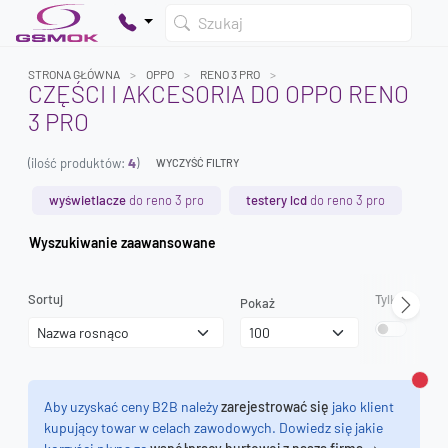
Szukaj
STRONA GŁÓWNA
OPPO
RENO 3 PRO
CZĘŚCI I AKCESORIA DO OPPO RENO
3 PRO
Twój koszyk jest pusty
(ilość produktów:
4
)
Dodaj produkty, aby kontynuować.
WYCZYŚĆ FILTRY
wyświetlacze
do reno 3 pro
testery lcd
do reno 3 pro
0 zł
Wyszukiwanie zaawansowane
0 zł
Sortuj
Tylko dostęp
Pokaż
Zamk
Aby uzyskać ceny B2B należy
zarejestrować się
jako klient
kupujący towar w celach zawodowych. Dowiedz się jakie