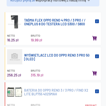
korzyści płyną ze
współpracy hurtowej z naszą firmą
TAŚMA FLEX OPPO RENO 4 PRO / 3 PRO / /
ONEPLUS 8 DO TESTERA LCD S300 / S800
NETTO
BRUTTO
16.25 zł
19.99 zł
WYŚWIETLACZ LCD DO OPPO RENO 3 PRO 5G
[OLED]
NETTO
BRUTTO
256.25 zł
315.19 zł
BATERIA DO OPPO RENO 3 / 3 PRO / FIND X2
LITE BLP755 4025MAH
NETTO
BRUTTO
PRODUKT