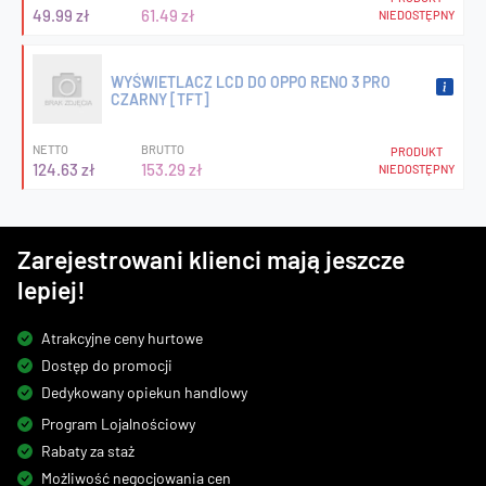
49.99 zł
61.49 zł
NIEDOSTĘPNY
WYŚWIETLACZ LCD DO OPPO RENO 3 PRO
CZARNY [TFT]
NETTO
BRUTTO
PRODUKT
124.63 zł
153.29 zł
NIEDOSTĘPNY
Zarejestrowani klienci mają jeszcze
lepiej!
Atrakcyjne ceny hurtowe
Dostęp do promocji
Dedykowany opiekun handlowy
Program Lojalnościowy
Rabaty za staż
Możliwość negocjowania cen