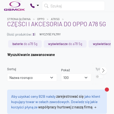
Szukaj
STRONA GŁÓWNA
OPPO
A78 5G
CZĘŚCI I AKCESORIA DO OPPO A78 5G
(ilość produktów:
3
)
WYCZYŚĆ FILTRY
Twój koszyk jest pusty
Dodaj produkty, aby kontynuować.
baterie
do a78 5g
wyświetlacze
do a78 5g
wyświetlacze 
Wyszukiwanie zaawansowane
0 zł
0 zł
Sortuj
Tylko dostęp
Pokaż
Zamk
Aby uzyskać ceny B2B należy
zarejestrować się
jako klient
kupujący towar w celach zawodowych. Dowiedz się jakie
korzyści płyną ze
współpracy hurtowej z naszą firmą