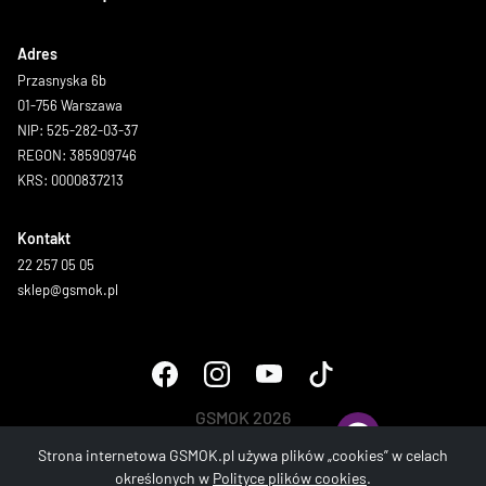
Adres
Przasnyska 6b
01-756 Warszawa
NIP: 525-282-03-37
REGON: 385909746
KRS: 0000837213
Kontakt
22 257 05 05
sklep@gsmok.pl
GSMOK 2026
Wszystkie prawa zastrzeżone.
Strona internetowa GSMOK.pl używa plików „cookies” w celach
określonych w
Polityce plików cookies
.