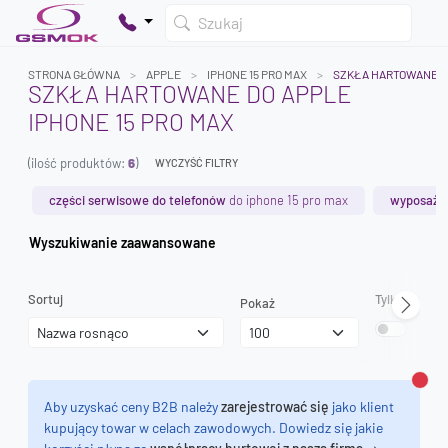
Szukaj
STRONA GŁÓWNA
APPLE
IPHONE 15 PRO MAX
SZKŁA HARTOWANE
SZKŁA HARTOWANE DO APPLE
IPHONE 15 PRO MAX
Twój koszyk jest pusty
(ilość produktów:
6
)
Dodaj produkty, aby kontynuować.
WYCZYŚĆ FILTRY
części serwisowe do telefonów
do iphone 15 pro max
wyposażen
0 zł
Wyszukiwanie zaawansowane
0 zł
Sortuj
Tylko dostęp
Pokaż
Zamk
Aby uzyskać ceny B2B należy
zarejestrować się
jako klient
kupujący towar w celach zawodowych. Dowiedz się jakie