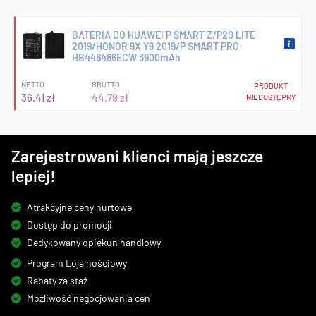
BATERIA DO HUAWEI P SMART Z/P20 LITE
2019/HONOR 9X Y9 2019/P SMART PRO
HB446486ECW 3900mAh
NETTO
BRUTTO
PRODUKT
36.41 zł
44.79 zł
NIEDOSTĘPNY
Zarejestrowani klienci mają jeszcze
lepiej!
Atrakcyjne ceny hurtowe
Dostęp do promocji
Dedykowany opiekun handlowy
Program Lojalnościowy
Rabaty za staż
Możliwość negocjowania cen