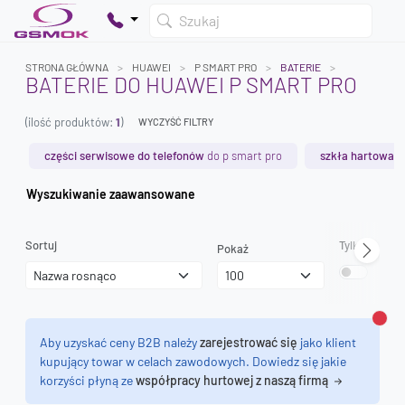
Szukaj
STRONA GŁÓWNA
HUAWEI
P SMART PRO
BATERIE
BATERIE DO HUAWEI P SMART PRO
(ilość produktów:
1
)
WYCZYŚĆ FILTRY
Twój koszyk jest pusty
Dodaj produkty, aby kontynuować.
części serwisowe do telefonów
do p smart pro
szkła hartowan
Wyszukiwanie zaawansowane
0 zł
0 zł
Sortuj
Tylko dostęp
Pokaż
Zamk
Aby uzyskać ceny B2B należy
zarejestrować się
jako klient
kupujący towar w celach zawodowych. Dowiedz się jakie
korzyści płyną ze
współpracy hurtowej z naszą firmą