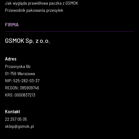
Jak wygląda prawidłowa paczka z GSMOK
Przewodnik pakowania przesyłek
FIRMA
GSMOK Sp. z o.o.
Adres
Przasnyska 6b
01-756 Warszawa
NIP: 525-282-03-37
REGON: 385909746
KRS: 0000837213
Kontakt
22 257 05 05
sklep@gsmok.pl