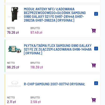
MODUŁ ANTENY NFC/ ŁADOWANIA
BEZPRZEWODOWEGO+GŁOŚNIK SAMSUNG
G990 GALAXY S21 FE GH97-28144A GH97-
26623A GH97-26622A [ORYGINAŁ]
NETTO
BRUTTO
79.26 zł
97.49 zł
PŁYTKA/TAŚMA FLEX SAMSUNG G990 GALAXY
S21 FE ZE ZŁĄCZEM ŁADOWANIA GH96-14548A
[ORYGINAŁ]
NETTO
BRUTTO
96.25 zł
118.39 zł
R-CHIP SAMSUNG 2007-007741 ORYGINAŁ
NETTO
BRUTTO
2.11 zł
2.59 zł