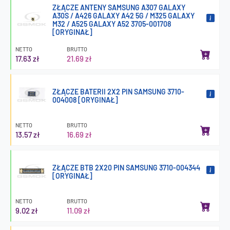
ZŁĄCZE ANTENY SAMSUNG A307 GALAXY
A30S / A426 GALAXY A42 5G / M325 GALAXY
M32 / A525 GALAXY A52 3705-001708
[ORYGINAŁ]
NETTO
BRUTTO
17.63 zł
21.69 zł
ZŁĄCZE BATERII 2X2 PIN SAMSUNG 3710-
004008 [ORYGINAŁ]
NETTO
BRUTTO
13.57 zł
16.69 zł
ZŁĄCZE BTB 2X20 PIN SAMSUNG 3710-004344
[ORYGINAŁ]
NETTO
BRUTTO
9.02 zł
11.09 zł