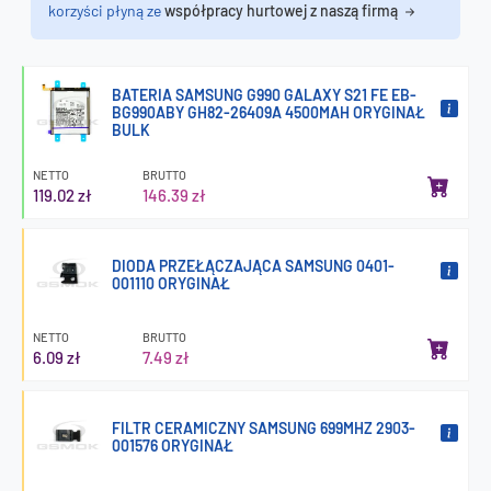
korzyści płyną ze
współpracy hurtowej z naszą firmą
BATERIA SAMSUNG G990 GALAXY S21 FE EB-
BG990ABY GH82-26409A 4500MAH ORYGINAŁ
BULK
NETTO
BRUTTO
119.02 zł
146.39 zł
DIODA PRZEŁĄCZAJĄCA SAMSUNG 0401-
001110 ORYGINAŁ
NETTO
BRUTTO
6.09 zł
7.49 zł
FILTR CERAMICZNY SAMSUNG 699MHZ 2903-
001576 ORYGINAŁ