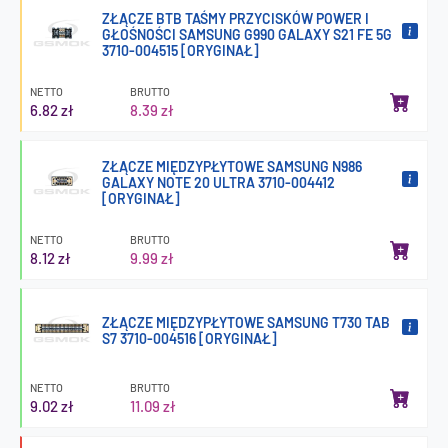
ZŁĄCZE BTB TAŚMY PRZYCISKÓW POWER I
GŁOŚNOŚCI SAMSUNG G990 GALAXY S21 FE 5G
3710-004515 [ORYGINAŁ]
NETTO
BRUTTO
6.82 zł
8.39 zł
ZŁĄCZE MIĘDZYPŁYTOWE SAMSUNG N986
GALAXY NOTE 20 ULTRA 3710-004412
[ORYGINAŁ]
NETTO
BRUTTO
8.12 zł
9.99 zł
ZŁĄCZE MIĘDZYPŁYTOWE SAMSUNG T730 TAB
S7 3710-004516 [ORYGINAŁ]
NETTO
BRUTTO
9.02 zł
11.09 zł