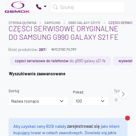
Szukaj
STRONA GŁÓWNA
SAMSUNG
G990 GALAXY S21 FE
CZĘŚCI SERWIS
CZĘŚCI SERWISOWE ORYGINALNE
DO SAMSUNG G990 GALAXY S21 FE
Twój koszyk jest pusty
(ilość produktów:
267
)
Dodaj produkty, aby kontynuować.
WYCZYŚĆ FILTRY
części serwisowe do telefonów
do g990 galaxy s21 fe
wyświetla
0 zł
Wyszukiwanie zaawansowane
0 zł
Sortuj
Tylko dostęp
Pokaż
Zamk
Aby uzyskać ceny B2B należy
zarejestrować się
jako klient
kupujący towar w celach zawodowych. Dowiedz się jakie