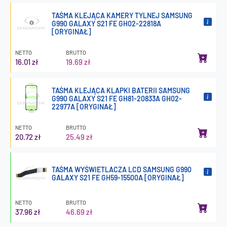
TAŚMA KLEJĄCA KAMERY TYLNEJ SAMSUNG
G990 GALAXY S21 FE GH02-22818A
[ORYGINAŁ]
NETTO
BRUTTO
16.01 zł
19.69 zł
TAŚMA KLEJĄCA KLAPKI BATERII SAMSUNG
G990 GALAXY S21 FE GH81-20833A GH02-
22977A [ORYGINAŁ]
NETTO
BRUTTO
20.72 zł
25.49 zł
TAŚMA WYŚWIETLACZA LCD SAMSUNG G990
GALAXY S21 FE GH59-15500A [ORYGINAŁ]
NETTO
BRUTTO
37.96 zł
46.69 zł