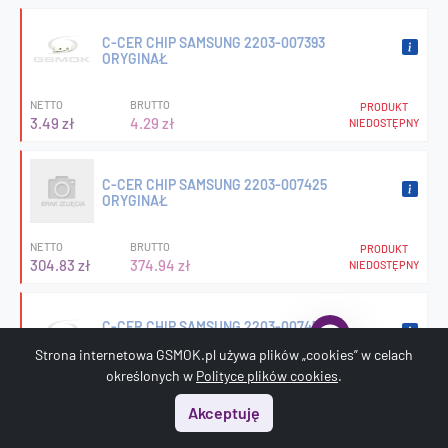
C-CER CHIP SAMSUNG 2203-007393
ORYGINAŁ
NETTO
BRUTTO
PRODUKT
3.49 zł
4.29 zł
NIEDOSTĘPNY
C-CER CHIP SAMSUNG 2203-007425
ORYGINAŁ
NETTO
BRUTTO
PRODUKT
304.83 zł
374.94 zł
NIEDOSTĘPNY
C-CER CHIP SAMSUNG 2203-007456
ORYGINAŁ
Strona internetowa GSMOK.pl używa plików „cookies” w celach
określonych w
Polityce plików cookies
.
NETTO
BRUTTO
PRODUKT
1.24 zł
1.53 zł
NIEDOSTĘPNY
Akceptuję
Start
Menu
Szukaj
Koszyk
Konto