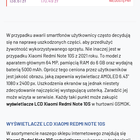
138.61 zł
170.49 zł
NIEDOSTĘPNY
W przypadku awarii smartfonów użytkownicy często decydują
się na naprawę uszkodzonych części, aby przedłużyć
żywotność wykorzystywanego sprzętu. Nie inaczej jest w
przypadku Xiaomi Redmi Note 10S z 2021 roku. To model z
aparatem głównym 64 MP, pamięcią RAM do 6 GB oraz wydajną
baterią 5000 mAh. Oprócz tego ceniona przez użytkowników
jest jakość obrazu, jaką zapewnia wyświetlacz AMOLED 6.43"
1080 x 2400 px. Uszkodzenia ekranów są jednak niestety
zdecydowanie najczęściej występującą usterką. Zaradzić jej
może wizyta w serwisie. Każdy taki punkt może zakupić
wyświetlacze LCD Xiaomi Redmi Note 10S
w hurtowni GSMOK.
WYŚWIETLACZE LCD XIAOMI REDMI NOTE 10S
W asortymencie naszego sklepu internetowego znajdują się