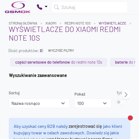
Szukaj
STRONA GŁÓWNA
XIAOMI
REDMI NOTE 10S
WYŚWIETLACZE
WYŚWIETLACZE DO XIAOMI REDMI
NOTE 10S
Twój koszyk jest pusty
(ilość produktów:
3
)
Dodaj produkty, aby kontynuować.
WYCZYŚĆ FILTRY
części serwisowe do telefonów
do redmi note 10s
baterie
do re
0 zł
Wyszukiwanie zaawansowane
0 zł
Sortuj
Tylko dostęp
Pokaż
Zamk
Aby uzyskać ceny B2B należy
zarejestrować się
jako klient
kupujący towar w celach zawodowych. Dowiedz się jakie