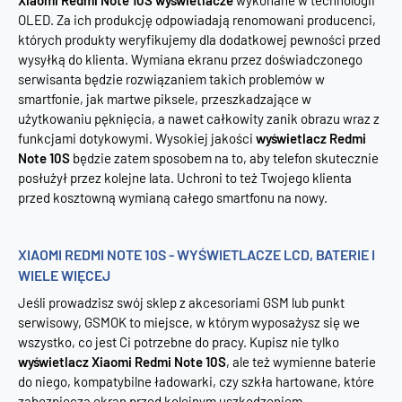
Xiaomi Redmi Note 10S wyświetlacze
wykonane w technologii
OLED. Za ich produkcję odpowiadają renomowani producenci,
których produkty weryfikujemy dla dodatkowej pewności przed
wysyłką do klienta. Wymiana ekranu przez doświadczonego
serwisanta będzie rozwiązaniem takich problemów w
smartfonie, jak martwe piksele, przeszkadzające w
użytkowaniu pęknięcia, a nawet całkowity zanik obrazu wraz z
funkcjami dotykowymi. Wysokiej jakości
wyświetlacz Redmi
Note 10S
będzie zatem sposobem na to, aby telefon skutecznie
posłużył przez kolejne lata. Uchroni to też Twojego klienta
przed kosztowną wymianą całego smartfonu na nowy.
XIAOMI REDMI NOTE 10S - WYŚWIETLACZE LCD, BATERIE I
WIELE WIĘCEJ
Jeśli prowadzisz swój sklep z akcesoriami GSM lub punkt
serwisowy, GSMOK to miejsce, w którym wyposażysz się we
wszystko, co jest Ci potrzebne do pracy. Kupisz nie tylko
wyświetlacz Xiaomi Redmi Note 10S
, ale też wymienne baterie
do niego, kompatybilne ładowarki, czy szkła hartowane, które
zabezpieczą ekran przed kolejnym uszkodzeniem.