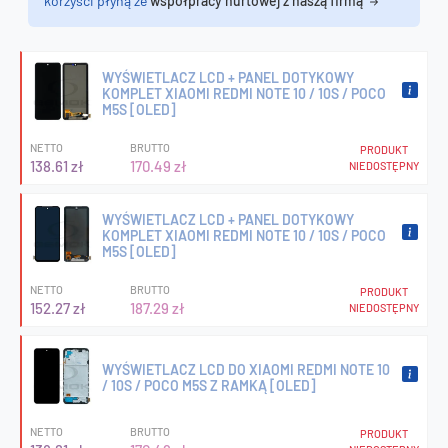
korzyści płyną ze
współpracy hurtowej z naszą firmą
WYŚWIETLACZ LCD + PANEL DOTYKOWY
KOMPLET XIAOMI REDMI NOTE 10 / 10S / POCO
M5S [OLED]
NETTO
BRUTTO
PRODUKT
138.61 zł
170.49 zł
NIEDOSTĘPNY
WYŚWIETLACZ LCD + PANEL DOTYKOWY
KOMPLET XIAOMI REDMI NOTE 10 / 10S / POCO
M5S [OLED]
NETTO
BRUTTO
PRODUKT
152.27 zł
187.29 zł
NIEDOSTĘPNY
WYŚWIETLACZ LCD DO XIAOMI REDMI NOTE 10
/ 10S / POCO M5S Z RAMKĄ [OLED]
NETTO
BRUTTO
PRODUKT