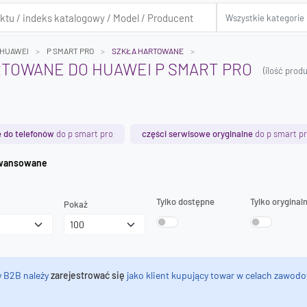
HUAWEI
P SMART PRO
SZKŁA HARTOWANE
TOWANE DO HUAWEI P SMART PRO
(ilość pro
 do telefonów
do p smart pro
części serwisowe oryginalne
do p smart p
iwanie zaawansowane
Tylko dostępne
Tylko oryginal
Pokaż
y B2B należy
zarejestrować się
jako klient kupujący towar w celach zawodo