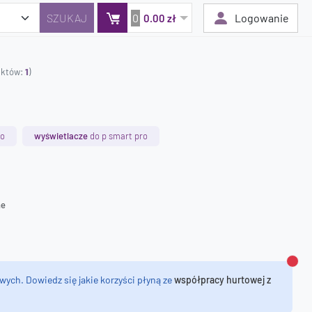
0
Logowanie
0.00 zł
duktów:
1
)
Twój koszyk jest pusty
Dodaj produkty, aby kontynuować.
ro
wyświetlacze
do p smart pro
0 zł
0 zł
ne
Zamk
wych. Dowiedz się jakie korzyści płyną ze
współpracy hurtowej z