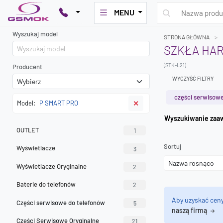
MENU
Wyszukaj model
STRONA GŁÓWNA
SZKŁA HAR
(STK-L21)
Producent
WYCZYŚĆ FILTRY
części serwisowe
Model:
P SMART PRO
✕
Wyszuk
OUTLET
1
Sortuj
Wyświetlacze
3
Wyświetlacze Oryginalne
2
Baterie do telefonów
2
Aby uzyskać cen
Części serwisowe do telefonów
5
naszą firmą
Części Serwisowe Oryginalne
21