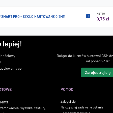
NETTO
P SMART PRO - SZKŁO HARTOWANE 0.3MM
9.75 zł
 lepiej!
lnościowy
Dołącz do klientów hurtowni GSM dzi
od ponad 23 lat
ż
gocjowania cen
Zarejestruj się
KTOWE
POMOC
Zaloguj się
lienta
Najczęściej zadawane pytania
 zamówienia, wysyłka, faktury,