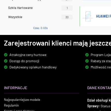
Szkła Hartowane
1
HUAWEI 
Wszystkie
30
Czas: 0.03s
Zarejestrowani klienci mają jeszcze
Atrakcyjne ceny hurtowe
Program Loja
Dostęp do promocji
Rabaty za sta
Dedykowany opiekun handlowy
Możliwość ne
INFORMACJE
DANE KONTA
Najpopularniejsze modele
Dział obsługi k
Regulamin
Sprawy:
Status