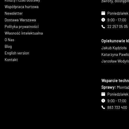
Koszty i czas dostawy
zwroty, dostęp
Współpraca hurtowa
Newsletter
Poniedziałek 
Dostawa Warszawa
9:00 - 17:00
Polityka prywatności
22 257 05 05
Własność intelektualna
O Nas
Opiekunowie k
Blog
Jakub Kądzioła
English version
Katarzyna Pawl
Kontakt
Jarosław Wodyń
Wsparcie techn
Sprawy:
Montaż
Poniedziałek 
9:00 - 17:00
883 733 400