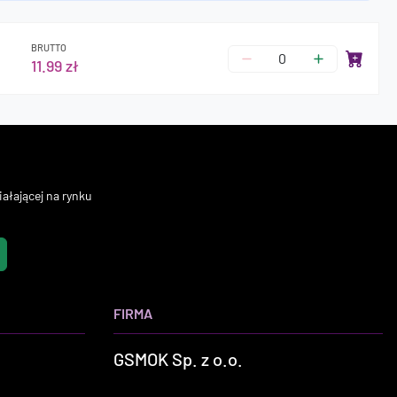
BRUTTO
11.99 zł
ałającej na rynku
FIRMA
GSMOK Sp. z o.o.