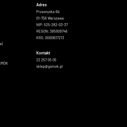
Adres
Przasnyska 6b
01-756 Warszawa
NIP: 525-282-03-37
REGON: 385909746
KRS: 0000837213
a)
Kontakt
22 257 05 05
GSMOK
sklep@gsmok.pl