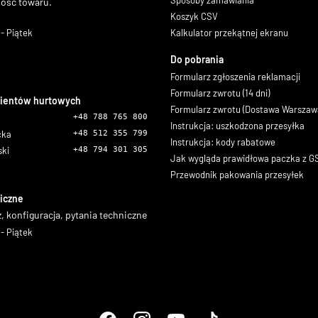
Sposoby zamawiania
ność towaru.
Koszyk CSV
- Piątek
Kalkulator przekątnej ekranu
Do pobrania
Formularz zgłoszenia reklamacji
Formularz zwrotu (14 dni)
lientów hurtowych
Formularz zwrotu (Dostawa Warszaw
+48 788 765 800
Instrukcja: uszkodzona przesyłka
icka
+48 512 355 799
Instrukcja: kody rabatowe
ski
+48 794 301 305
Jak wygląda prawidłowa paczka z 
Przewodnik pakowania przesyłek
iczne
, konfiguracja, pytania techniczne
- Piątek