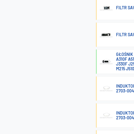
FILTR S
FILTR S
GŁOŚNIK 
A310F A5
J330F J2
M215 J51
INDUKTOR
2703-004
INDUKTOR
2703-00