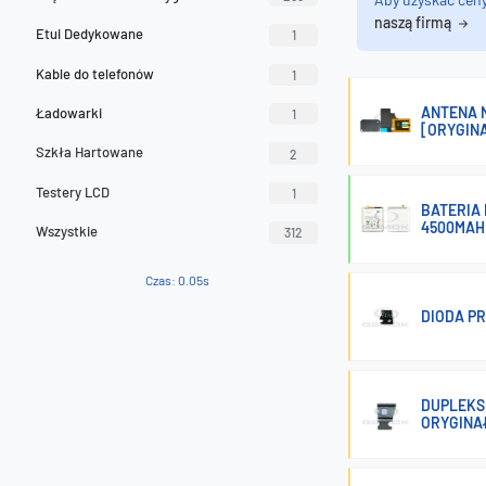
naszą firmą
Etui Dedykowane
1
Kable do telefonów
1
ANTENA N
Ładowarki
1
[ORYGIN
Szkła Hartowane
2
Testery LCD
1
BATERIA 
4500MAH
Wszystkie
312
Czas: 0.05s
DIODA P
DUPLEKS
ORYGINA