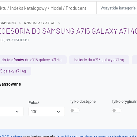
SAMSUNG
A715 GALAXY A71 4G
AKCESORIA DO SAMSUNG A715 GALAXY A71 4
/DS, SM-A715F/DSM)
 do telefonów
do a715 galaxy a71 4g
baterie
do a715 galaxy a71 4g
5 galaxy a71 4g
iwanie zaawansowane
Tylko dostępne
Tylko oryginal
Pokaż
y B2B należy
zarejestrować się
jako klient kupujący towar w celach zawodo