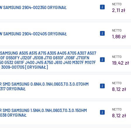
NETTO
AW SAMSUNG 2904-002350 ORYGINAŁ
2.11 zł
NETTO
AW SAMSUNG 2904-002405 ORYGINAŁ
1.86 zł
SAMSUNG A505 A515 A715 A305 A405 A705 A307 A507
NETTO
10F G550FY J320F J5108 J710 G610F J106F J710FN
19.42 zł
50 G532 G611F J400 J415 A750 J610 J410 M307F M107F
0 3009-001705 [ORYGINAŁ]
NETTO
 SMD SAMSUNG 0.6NH,0.1NH,0603,T0.3,0.07OHM
8.12 zł
317 ORYGINAŁ
NETTO
 SMD SAMSUNG 1.5NH,0.1NH,0603,T0.3,0.15OHM
8.12 zł
4038 ORYGINAŁ