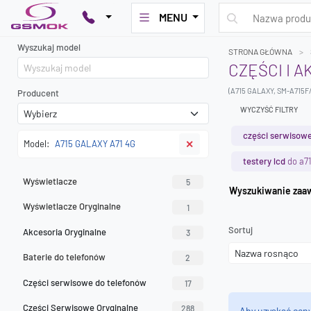
MENU
Wyszukaj model
STRONA GŁÓWNA
CZĘŚCI I 
(A715 GALAXY, SM-A715F
Producent
WYCZYŚĆ FILTRY
części serwisowe
Model:
A715 GALAXY A71 4G
✕
testery lcd
do a71
Wyświetlacze
5
Wyszuk
Wyświetlacze Oryginalne
1
Sortuj
Akcesoria Oryginalne
3
Baterie do telefonów
2
Części serwisowe do telefonów
17
Części Serwisowe Oryginalne
288
Aby uzyskać cen