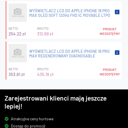
WYŚWIETLACZ LCD DO APPLE IPHONE 16 PRO
MAX OLED SOFT 120Hz FHD IC MOVABLE LTPO
NETTO
BRUTTO
PRODUKT
254.22 zł
312.69 zł
NIEDOSTĘPNY
WYŚWIETLACZ LCD DO APPLE IPHONE 16 PRO
MAX REGENEROWANY DIAGNOSABLE
NETTO
BRUTTO
PRODUKT
353.81 zł
435.19 zł
NIEDOSTĘPNY
Zarejestrowani klienci mają jeszcze
lepiej!
Atrakcyjne ceny hurtowe
Dostęp do promocji