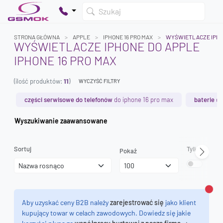
Szukaj
STRONA GŁÓWNA
APPLE
IPHONE 16 PRO MAX
WYŚWIETLACZE IPH
WYŚWIETLACZE IPHONE DO APPLE
IPHONE 16 PRO MAX
Twój koszyk jest pusty
(ilość produktów:
11
)
Dodaj produkty, aby kontynuować.
WYCZYŚĆ FILTRY
części serwisowe do telefonów
do iphone 16 pro max
baterie
do
0 zł
Wyszukiwanie zaawansowane
0 zł
Sortuj
Tylko dostęp
Pokaż
Zamk
Aby uzyskać ceny B2B należy
zarejestrować się
jako klient
kupujący towar w celach zawodowych. Dowiedz się jakie