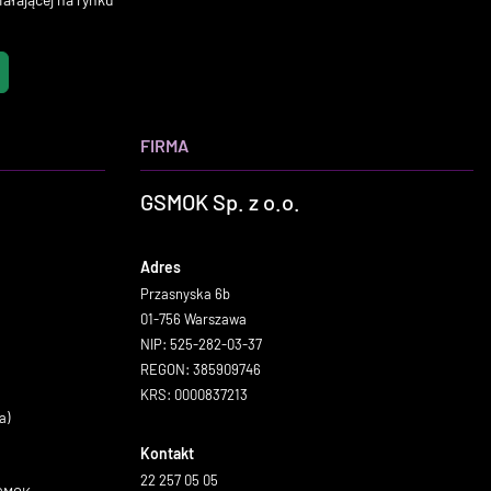
FIRMA
GSMOK Sp. z o.o.
Adres
Przasnyska 6b
01-756 Warszawa
NIP: 525-282-03-37
REGON: 385909746
KRS: 0000837213
a)
Kontakt
22 257 05 05