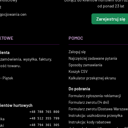
od ponad 23 lat
ż
gocjowania cen
Zarejestruj się
KTOWE
POMOC
Zaloguj się
lienta
Najczęściej zadawane pytania
 zamówienia, wysyłka, faktury,
Sposoby zamawiania
ność towaru.
Koszyk CSV
- Piątek
Kalkulator przekątnej ekranu
Do pobrania
Formularz zgłoszenia reklamacji
Formularz zwrotu (14 dni)
lientów hurtowych
Formularz zwrotu (Dostawa Warszaw
+48 788 765 800
Instrukcja: uszkodzona przesyłka
icka
+48 512 355 799
Instrukcja: kody rabatowe
ski
+48 794 301 305