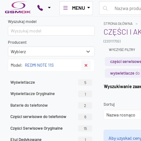
MENU
Wyszukaj model
STRONA GŁÓWNA
CZĘŚCI I A
(2201117SG)
Producent
WYCZYŚĆ FILTRY
części serwisowe
Model:
REDMI NOTE 11S
✕
wyświetlacze
do 
Wyświetlacze
5
Wyszuk
Wyświetlacze Oryginalne
1
Sortuj
Baterie do telefonów
2
Części serwisowe do telefonów
6
Części Serwisowe Oryginalne
15
Aby uzyskać cen
Etui Dedykowane
1