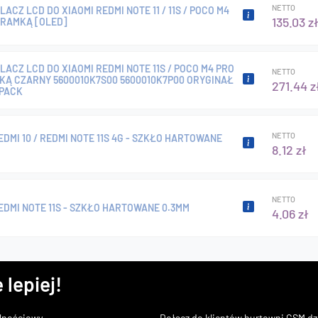
NETTO
ACZ LCD DO XIAOMI REDMI NOTE 11 / 11S / POCO M4
135.03 z
 RAMKĄ [OLED]
ACZ LCD DO XIAOMI REDMI NOTE 11S / POCO M4 PRO
NETTO
KĄ CZARNY 5600010K7S00 5600010K7P00 ORYGINAŁ
271.44 z
 PACK
NETTO
EDMI 10 / REDMI NOTE 11S 4G - SZKŁO HARTOWANE
8.12 zł
NETTO
EDMI NOTE 11S - SZKŁO HARTOWANE 0.3MM
4.06 zł
 lepiej!
lnościowy
Dołącz do klientów hurtowni GSM dzi