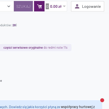
0
Logowanie
0.00 zł
roduktów:
28
)
Twój koszyk jest pusty
Dodaj produkty, aby kontynuować.
części serwisowe oryginalne
do redmi note 11s
0 zł
0 zł
ne
Zamk
wych. Dowiedz się jakie korzyści płyną ze
współpracy hurtowej z