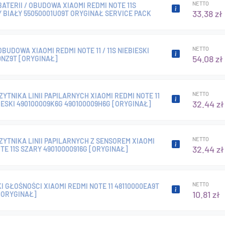
NETTO
ATERII / OBUDOWA XIAOMI REDMI NOTE 11S
33.38 zł
 BIAŁY 55050001U09T ORYGINAŁ SERVICE PACK
NETTO
BUDOWA XIAOMI REDMI NOTE 11 / 11S NIEBIESKI
54.08 zł
0NZ9T [ORYGINAŁ]
NETTO
YTNIKA LINII PAPILARNYCH XIAOMI REDMI NOTE 11
32.44 zł
BIESKI 490100009K6G 490100009H6G [ORYGINAŁ]
NETTO
YTNIKA LINII PAPILARNYCH Z SENSOREM XIAOMI
32.44 zł
TE 11S SZARY 49010000916G [ORYGINAŁ]
NETTO
I GŁOŚNOŚCI XIAOMI REDMI NOTE 11 48110000EA9T
10.81 zł
[ORYGINAŁ]