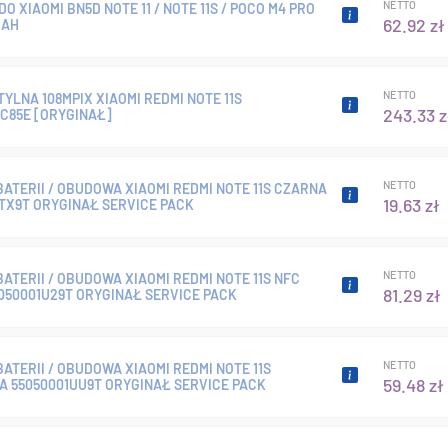
NETTO
DO XIAOMI BN5D NOTE 11 / NOTE 11S / POCO M4 PRO
62.92 zł
MAH
NETTO
YLNA 108MPIX XIAOMI REDMI NOTE 11S
243.33 z
C85E [ORYGINAŁ]
NETTO
ATERII / OBUDOWA XIAOMI REDMI NOTE 11S CZARNA
19.63 zł
TX9T ORYGINAŁ SERVICE PACK
NETTO
ATERII / OBUDOWA XIAOMI REDMI NOTE 11S NFC
81.29 zł
050001U29T ORYGINAŁ SERVICE PACK
NETTO
ATERII / OBUDOWA XIAOMI REDMI NOTE 11S
59.48 zł
A 55050001UU9T ORYGINAŁ SERVICE PACK