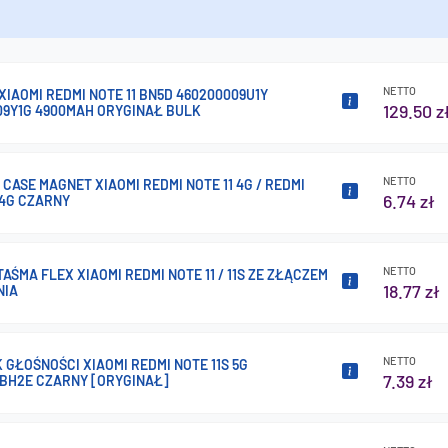
NETTO
XIAOMI REDMI NOTE 11 BN5D 460200009U1Y
129.50 z
09Y1G 4900MAH ORYGINAŁ BULK
NETTO
P CASE MAGNET XIAOMI REDMI NOTE 11 4G / REDMI
6.74 zł
 4G CZARNY
NETTO
AŚMA FLEX XIAOMI REDMI NOTE 11 / 11S ZE ZŁĄCZEM
18.77 zł
NIA
NETTO
 GŁOŚNOŚCI XIAOMI REDMI NOTE 11S 5G
7.39 zł
0BH2E CZARNY [ORYGINAŁ]