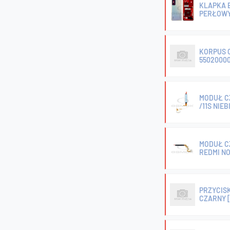
KLAPKA B
PERŁOWY
KORPUS O
5502000
MODUŁ CZ
/11S NIE
MODUŁ CZ
REDMI NO
PRZYCISK
CZARNY 