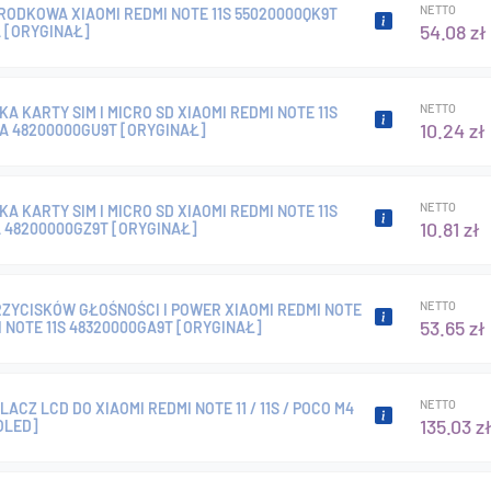
NETTO
RODKOWA XIAOMI REDMI NOTE 11S 55020000QK9T
54.08 zł
 [ORYGINAŁ]
NETTO
A KARTY SIM I MICRO SD XIAOMI REDMI NOTE 11S
10.24 zł
KA 48200000GU9T [ORYGINAŁ]
NETTO
A KARTY SIM I MICRO SD XIAOMI REDMI NOTE 11S
10.81 zł
 48200000GZ9T [ORYGINAŁ]
NETTO
ZYCISKÓW GŁOŚNOŚCI I POWER XIAOMI REDMI NOTE
53.65 zł
MI NOTE 11S 48320000GA9T [ORYGINAŁ]
NETTO
ACZ LCD DO XIAOMI REDMI NOTE 11 / 11S / POCO M4
135.03 z
OLED]