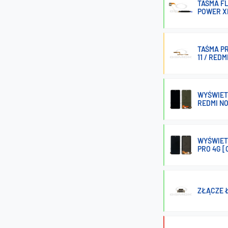
TAŚMA FL
POWER XI
TAŚMA PR
11 / REDM
WYŚWIET
REDMI NO
WYŚWIETL
PRO 4G [
ZŁĄCZE Ł