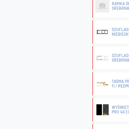
RAMKA Ś
SREBRNA
SZUFLADK
NIEBIES
SZUFLADK
SREBRNA
TAŚMA PR
11 / RED
WYŚWIETL
PRO 4G [