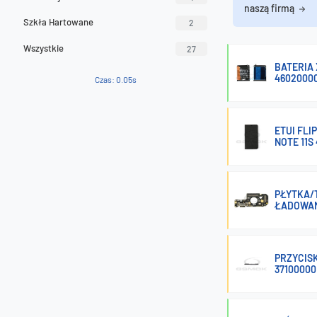
naszą firmą
Szkła Hartowane
2
Wszystkie
27
BATERIA 
4602000
Czas: 0.05s
ETUI FLI
NOTE 11S
PŁYTKA/T
ŁADOWA
PRZYCISK
3710000