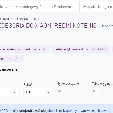
XIAOMI
REDMI NOTE 11S
KCESORIA DO XIAOMI REDMI NOTE 11S
(ilość p
 do telefonów
do redmi note 11s
etui dedykowane
do redmi note 11s
redmi note 11s
iwanie zaawansowane
Tylko dostępne
Tylko oryginal
Pokaż
y B2B należy
zarejestrować się
jako klient kupujący towar w celach zawodo