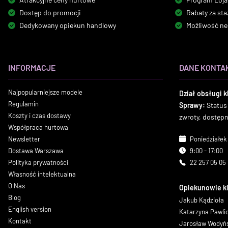
Dostęp do promocji
Rabaty za sta
Dedykowany opiekun handlowy
Możliwość ne
INFORMACJE
DANE KONTA
Najpopularniejsze modele
Dział obsługi k
Regulamin
Sprawy:
Status
Koszty i czas dostawy
zwroty, dostęp
Współpraca hurtowa
Newsletter
Poniedziałek 
Dostawa Warszawa
9:00 - 17:00
Polityka prywatności
22 257 05 05
Własność intelektualna
O Nas
Opiekunowie k
Blog
Jakub Kądzioła
English version
Katarzyna Pawl
Kontakt
Jarosław Wodyń