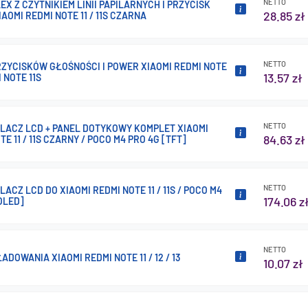
NETTO
EX Z CZYTNIKIEM LINII PAPILARNYCH I PRZYCISK
28.85 zł
AOMI REDMI NOTE 11 / 11S CZARNA
NETTO
ZYCISKÓW GŁOŚNOŚCI I POWER XIAOMI REDMI NOTE
13.57 zł
I NOTE 11S
NETTO
LACZ LCD + PANEL DOTYKOWY KOMPLET XIAOMI
84.63 zł
TE 11 / 11S CZARNY / POCO M4 PRO 4G [TFT]
NETTO
ACZ LCD DO XIAOMI REDMI NOTE 11 / 11S / POCO M4
174.06 z
OLED]
NETTO
ADOWANIA XIAOMI REDMI NOTE 11 / 12 / 13
10.07 zł