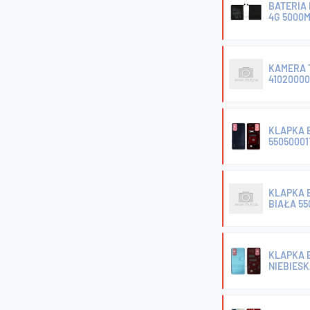
BATERIA 
4G 5000
KAMERA T
41020000
KLAPKA B
55050001
KLAPKA B
BIAŁA 55
KLAPKA B
NIEBIESK