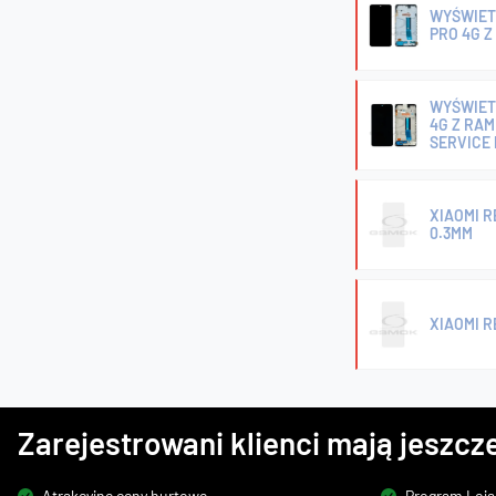
WYŚWIETL
PRO 4G Z
WYŚWIETL
4G Z RAM
SERVICE
XIAOMI R
0.3MM
XIAOMI R
Zarejestrowani klienci mają jeszcze
Atrakcyjne ceny hurtowe
Program Loja