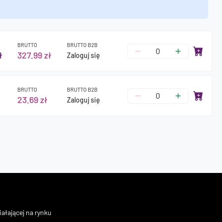
BRUTTO
BRUTTO B2B
ł
327.99 zł
Zaloguj się
BRUTTO
BRUTTO B2B
23.69 zł
Zaloguj się
ałającej na rynku