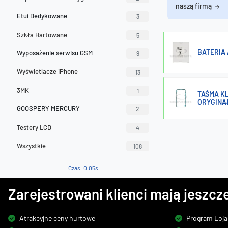
naszą firmą
Etui Dedykowane
3
Szkła Hartowane
5
BATERIA 
Wyposażenie serwisu GSM
9
Wyświetlacze iPhone
13
3MK
1
TAŚMA KL
ORYGINA
GOOSPERY MERCURY
2
Testery LCD
4
Wszystkie
108
Czas: 0.05s
Zarejestrowani klienci mają jeszcze
Atrakcyjne ceny hurtowe
Program Loja