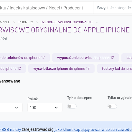
APPLE
IPHONE 12
CZĘŚCI SERWISOWE ORYGINALNE
RWISOWE ORYGINALNE DO APPLE IPHONE 
2404)
 do telefonów
do iphone 12
wyposażenie serwisu
do iphone 12
bat
do iphone 12
wyświetlacze iphone
do iphone 12
testery lcd
do iph
iwanie zaawansowane
Tylko dostępne
Tylko oryginal
Pokaż
y B2B należy
zarejestrować się
jako klient kupujący towar w celach zawodo