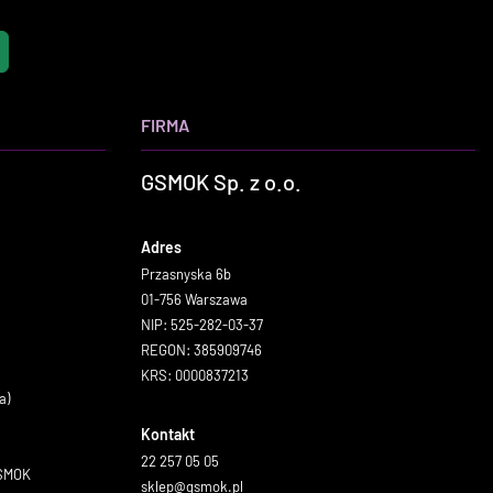
FIRMA
GSMOK Sp. z o.o.
Adres
Przasnyska 6b
01-756 Warszawa
NIP: 525-282-03-37
REGON: 385909746
KRS: 0000837213
a)
Kontakt
22 257 05 05
GSMOK
sklep@gsmok.pl