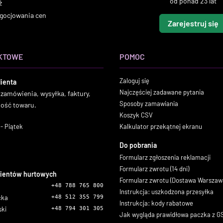
od ponad 23 lat
ż
gocjowania cen
Zarejestruj się
KTOWE
POMOC
Zaloguj się
lienta
Najczęściej zadawane pytania
 zamówienia, wysyłka, faktury,
Sposoby zamawiania
ność towaru.
Koszyk CSV
- Piątek
Kalkulator przekątnej ekranu
Do pobrania
Formularz zgłoszenia reklamacji
Formularz zwrotu (14 dni)
lientów hurtowych
Formularz zwrotu (Dostawa Warszaw
+48 788 765 800
Instrukcja: uszkodzona przesyłka
icka
+48 512 355 799
Instrukcja: kody rabatowe
ski
+48 794 301 305
Jak wygląda prawidłowa paczka z 