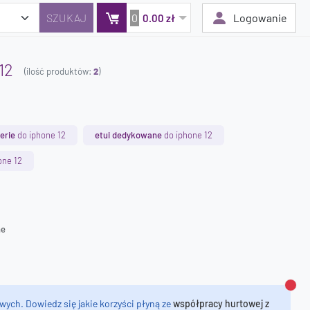
0
Logowanie
0.00 zł
12
(ilość produktów:
2
)
Twój koszyk jest pusty
Dodaj produkty, aby kontynuować.
erie
do iphone 12
etui dedykowane
do iphone 12
0 zł
one 12
0 zł
ne
Zamk
wych. Dowiedz się jakie korzyści płyną ze
współpracy hurtowej z