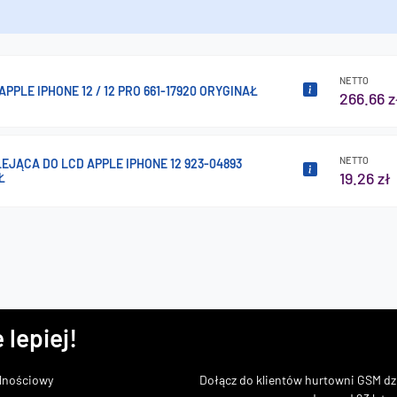
NETTO
APPLE IPHONE 12 / 12 PRO 661-17920 ORYGINAŁ
266.66 z
NETTO
EJĄCA DO LCD APPLE IPHONE 12 923-04893
19.26 zł
Ł
 lepiej!
lnościowy
Dołącz do klientów hurtowni GSM dzi