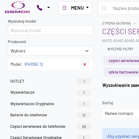
MENU
Wyszukaj model
STRONA GŁÓWNA
CZĘŚCI SE
(A2172, A2402, A2403, A
Producent
WYCZYŚĆ FILTRY
części serwisowe
Model:
IPHONE 12
✕
szkła hartowane
OUTLET
1
Wyszuk
Wyświetlacze
7
Sortuj
Wyświetlacze Oryginalne
1
Baterie do telefonów
12
Części serwisowe do telefonów
88
Aby uzyskać cen
Części Serwisowe Oryginalne
2