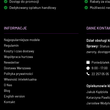
Dostęp do promocji
Rabaty za sta
Dedykowany opiekun handlowy
Możliwość ne
INFORMACJE
DANE KONTA
Najpopularniejsze modele
Dział obsługi k
Regulamin
Sprawy:
Status
Koszty i czas dostawy
zwroty, dostęp
Współpraca hurtowa
Newsletter
Poniedziałek 
Dostawa Warszawa
9:00 - 17:00
Polityka prywatności
22 257 05 05
Własność intelektualna
O Nas
Opiekunowie k
Blog
Jakub Kądzioła
English version
Katarzyna Pawl
Kontakt
Jarosław Wodyń