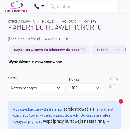
Szukaj
STRONA GŁÓWNA
HUAWEI
HONOR 10
KAMERY
KAMERY DO HUAWEI HONOR 10
(ilość produktów:
2
)
WYCZYŚĆ FILTRY
Twój koszyk jest pusty
Dodaj produkty, aby kontynuować.
części serwisowe do telefonów
do honor 10
baterie
do honor 10
Wyszukiwanie zaawansowane
0 zł
0 zł
Sortuj
Tylko dostęp
Pokaż
Zamk
Aby uzyskać ceny B2B należy
zarejestrować się
jako klient
kupujący towar w celach zawodowych. Dowiedz się jakie
korzyści płyną ze
współpracy hurtowej z naszą firmą