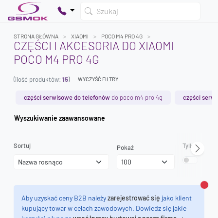
Szukaj
STRONA GŁÓWNA
XIAOMI
POCO M4 PRO 4G
CZĘŚCI I AKCESORIA DO XIAOMI
POCO M4 PRO 4G
Twój koszyk jest pusty
(ilość produktów:
15
)
Dodaj produkty, aby kontynuować.
WYCZYŚĆ FILTRY
części serwisowe do telefonów
do poco m4 pro 4g
części serwi
0 zł
Wyszukiwanie zaawansowane
0 zł
Sortuj
Tylko dostęp
Pokaż
Zamk
Aby uzyskać ceny B2B należy
zarejestrować się
jako klient
kupujący towar w celach zawodowych. Dowiedz się jakie