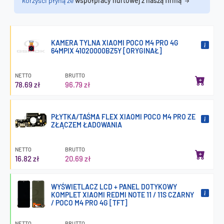
korzyści płyną ze
współpracy hurtowej z naszą firmą
KAMERA TYLNA XIAOMI POCO M4 PRO 4G
64MPIX 41020000BZ5Y [ORYGINAŁ]
NETTO
BRUTTO
78.69 zł
96.79 zł
PŁYTKA/TAŚMA FLEX XIAOMI POCO M4 PRO ZE
ZŁĄCZEM ŁADOWANIA
NETTO
BRUTTO
16.82 zł
20.69 zł
WYŚWIETLACZ LCD + PANEL DOTYKOWY
KOMPLET XIAOMI REDMI NOTE 11 / 11S CZARNY
/ POCO M4 PRO 4G [TFT]
NETTO
BRUTTO