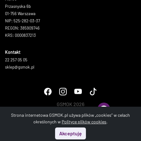
Przasnyska 6b
01-756 Warszawa
NIP: 525-282-03-37
REGON: 385909746
KRS: 0000837213
Kontakt
22 257 05 05
sklep@gsmok.pl
GSMOK 2026
Wszystkie prawa zastrzeżone.
Strona internetowa GSMOK.pl używa plików „cookies” w celach
określonych w
Polityce plików cookies
.
Akceptuję
Start
Menu
Szukaj
Koszyk
Konto
Strona wygenerowana w 0.36 sek