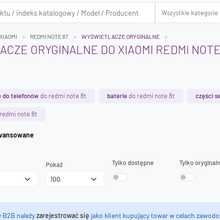
XIAOMI
REDMI NOTE 8T
WYŚWIETLACZE ORYGINALNE
CZE ORYGINALNE DO XIAOMI REDMI NOTE
 do telefonów
do redmi note 8t
baterie
do redmi note 8t
części s
redmi note 8t
iwanie zaawansowane
Tylko dostępne
Tylko oryginal
Pokaż
y B2B należy
zarejestrować się
jako klient kupujący towar w celach zawodo