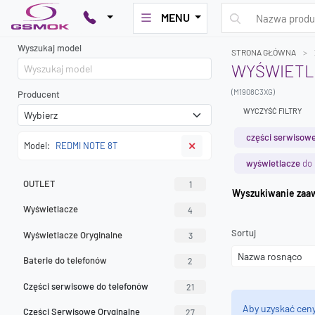
MENU
Wyszukaj model
STRONA GŁÓWNA
WYŚWIETLA
(M1908C3XG)
Producent
WYCZYŚĆ FILTRY
części serwisowe
Model:
REDMI NOTE 8T
✕
wyświetlacze
do 
OUTLET
1
Wyszuk
Wyświetlacze
4
Sortuj
Wyświetlacze Oryginalne
3
Baterie do telefonów
2
Części serwisowe do telefonów
21
Aby uzyskać cen
Części Serwisowe Oryginalne
27