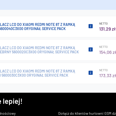
NETTO
ACZ LCD DO XIAOMI REDMI NOTE 8T Z RAMKĄ
131.29 zł
5600040C3X00 ORYGINAŁ SERVICE PACK
NETTO
ACZ LCD DO XIAOMI REDMI NOTE 8T Z RAMKĄ
154.06 z
REBRNY 5600020C3X00 ORYGINAŁ SERVICE PACK
NETTO
ACZ LCD DO XIAOMI REDMI NOTE 8T Z RAMKĄ
173.33 z
I 5600030C3X00 ORYGINAŁ SERVICE PACK
 lepiej!
lnościowy
Dołącz do klientów hurtowni GSM dzi