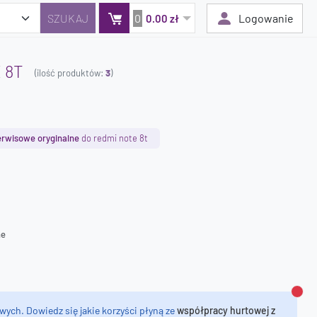
0
Logowanie
0.00 zł
 8T
(ilość produktów:
3
)
Twój koszyk jest pusty
Dodaj produkty, aby kontynuować.
erwisowe oryginalne
do redmi note 8t
0 zł
0 zł
ne
Zamk
wych. Dowiedz się jakie korzyści płyną ze
współpracy hurtowej z