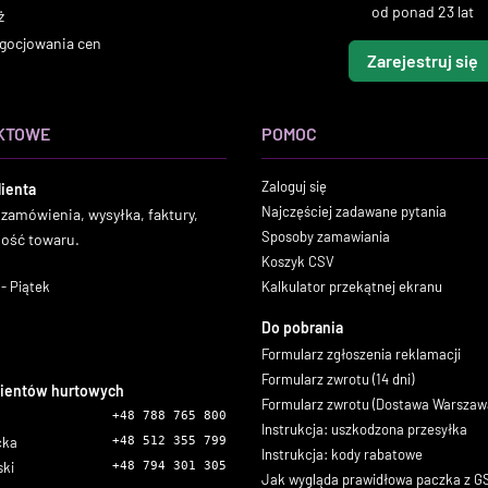
od ponad 23 lat
ż
gocjowania cen
Zarejestruj się
KTOWE
POMOC
Zaloguj się
lienta
Najczęściej zadawane pytania
 zamówienia, wysyłka, faktury,
Sposoby zamawiania
ność towaru.
Koszyk CSV
- Piątek
Kalkulator przekątnej ekranu
Do pobrania
Formularz zgłoszenia reklamacji
Formularz zwrotu (14 dni)
lientów hurtowych
Formularz zwrotu (Dostawa Warszaw
+48 788 765 800
Instrukcja: uszkodzona przesyłka
icka
+48 512 355 799
Instrukcja: kody rabatowe
ski
+48 794 301 305
Jak wygląda prawidłowa paczka z 