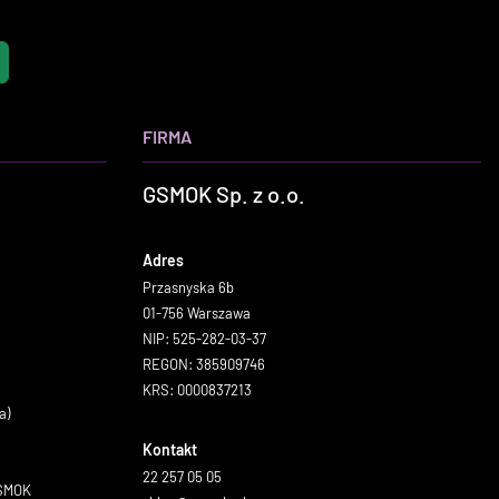
FIRMA
GSMOK Sp. z o.o.
Adres
Przasnyska 6b
01-756 Warszawa
NIP: 525-282-03-37
REGON: 385909746
KRS: 0000837213
a)
Kontakt
22 257 05 05
GSMOK