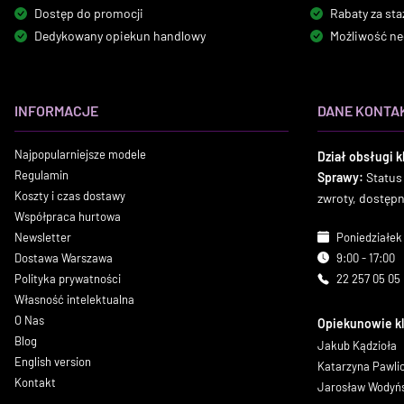
Dostęp do promocji
Rabaty za sta
Dedykowany opiekun handlowy
Możliwość ne
INFORMACJE
DANE KONTA
Najpopularniejsze modele
Dział obsługi k
Regulamin
Sprawy:
Status
Koszty i czas dostawy
zwroty, dostęp
Współpraca hurtowa
Newsletter
Poniedziałek 
Dostawa Warszawa
9:00 - 17:00
Polityka prywatności
22 257 05 05
Własność intelektualna
O Nas
Opiekunowie k
Blog
Jakub Kądzioła
English version
Katarzyna Pawl
Kontakt
Jarosław Wodyń