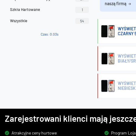
naszą firmą
Szkła Hartowane
1
Wszystkie
54
WYŚWIETL
CZARNY 
Czas: 0.03s
WYŚWIETL
BIAŁY/S
WYŚWIETL
NIEBIESK
Zarejestrowani klienci mają jeszcze
Atrakcyjne ceny hurtowe
Program Loja