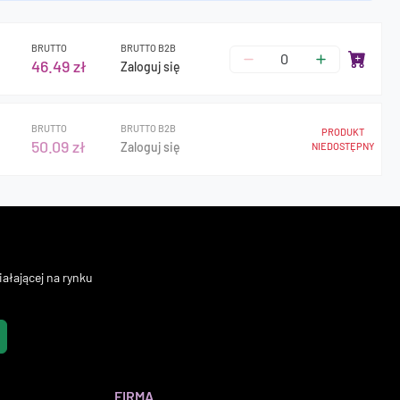
BRUTTO
BRUTTO B2B
46.49 zł
Zaloguj się
BRUTTO
BRUTTO B2B
PRODUKT
50.09 zł
Zaloguj się
NIEDOSTĘPNY
ałającej na rynku
FIRMA