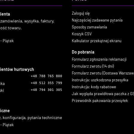
Zaloguj się
lienta
Najczęściej zadawane pytania
 zamówienia, wysyłka, faktury,
Sposoby zamawiania
ność towaru.
Koszyk CSV
- Piątek
Kalkulator przekątnej ekranu
Do pobrania
Formularz zgłoszenia reklamacji
Formularz zwrotu (14 dni)
lientów hurtowych
Formularz zwrotu (Dostawa Warszaw
+48 788 765 800
Instrukcja: uszkodzona przesyłka
icka
+48 512 355 799
Instrukcja: kody rabatowe
ski
+48 794 301 305
Jak wygląda prawidłowa paczka z 
Przewodnik pakowania przesyłek
iczne
, konfiguracja, pytania techniczne
- Piątek