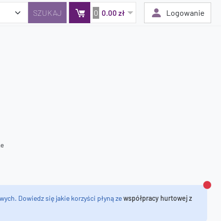
0
Logowanie
0.00 zł
Twój koszyk jest pusty
Dodaj produkty, aby kontynuować.
0 zł
0 zł
ne
Zamk
wych. Dowiedz się jakie korzyści płyną ze
współpracy hurtowej z