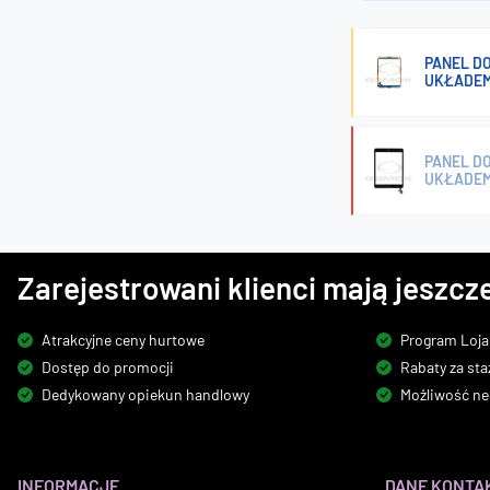
PANEL DOT
UKŁADEM 
PANEL DO
UKŁADEM 
Zarejestrowani klienci mają jeszcze
Atrakcyjne ceny hurtowe
Program Loja
Dostęp do promocji
Rabaty za sta
Dedykowany opiekun handlowy
Możliwość ne
INFORMACJE
DANE KONTA