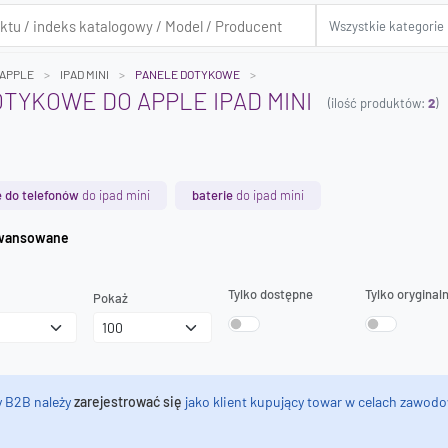
APPLE
IPAD MINI
PANELE DOTYKOWE
TYKOWE DO APPLE IPAD MINI
(ilość produktów:
2
)
 do telefonów
do ipad mini
baterie
do ipad mini
iwanie zaawansowane
Tylko dostępne
Tylko oryginal
Pokaż
y B2B należy
zarejestrować się
jako klient kupujący towar w celach zawodo