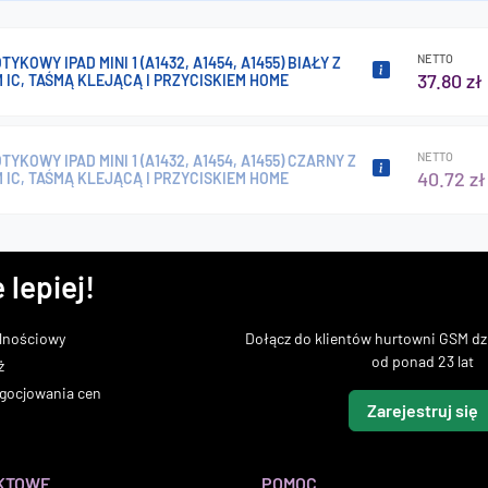
NETTO
YKOWY IPAD MINI 1 (A1432, A1454, A1455) BIAŁY Z
37.80 zł
IC, TAŚMĄ KLEJĄCĄ I PRZYCISKIEM HOME
NETTO
TYKOWY IPAD MINI 1 (A1432, A1454, A1455) CZARNY Z
40.72 zł
IC, TAŚMĄ KLEJĄCĄ I PRZYCISKIEM HOME
 lepiej!
lnościowy
Dołącz do klientów hurtowni GSM dzi
od ponad 23 lat
ż
gocjowania cen
Zarejestruj się
KTOWE
POMOC