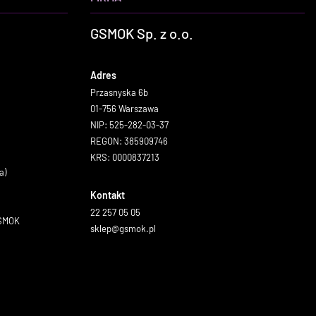
GSMOK Sp. z o.o.
Adres
Przasnyska 6b
01-756 Warszawa
NIP: 525-282-03-37
REGON: 385909746
KRS: 0000837213
a)
Kontakt
22 257 05 05
GSMOK
sklep@gsmok.pl