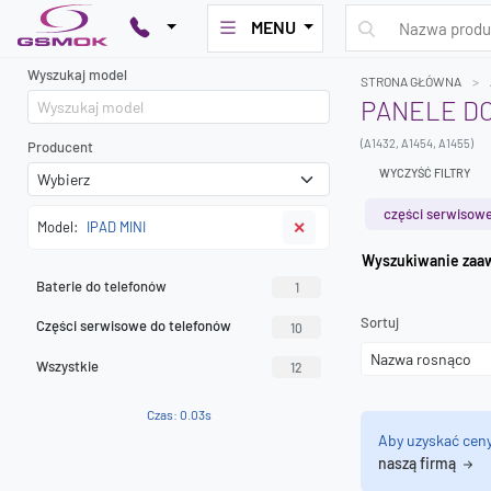
MENU
Wyszukaj model
STRONA GŁÓWNA
PANELE DO
(A1432, A1454, A1455)
Producent
WYCZYŚĆ FILTRY
części serwisowe
Model:
IPAD MINI
✕
Wyszuk
Baterie do telefonów
1
Sortuj
Części serwisowe do telefonów
10
Wszystkie
12
Czas: 0.03s
Aby uzyskać cen
naszą firmą