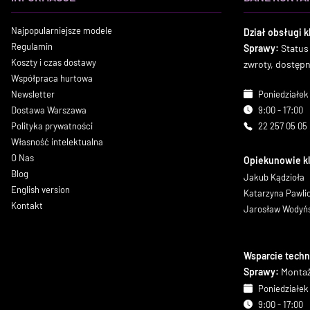
Najpopularniejsze modele
Dział obsługi k
Regulamin
Sprawy:
Status
Koszty i czas dostawy
zwroty, dostęp
Współpraca hurtowa
Newsletter
Poniedziałek 
Dostawa Warszawa
9:00 - 17:00
Polityka prywatności
22 257 05 05
Własność intelektualna
O Nas
Opiekunowie k
Blog
Jakub Kądzioła
English version
Katarzyna Pawl
Kontakt
Jarosław Wodyń
Wsparcie techn
Sprawy:
Montaż
Poniedziałek 
9:00 - 17:00