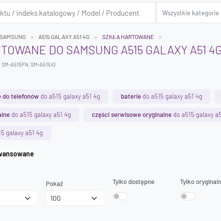
SAMSUNG
A515 GALAXY A51 4G
SZKŁA HARTOWANE
TOWANE DO SAMSUNG A515 GALAXY A51 4
, SM-A515FN, SM-A515X)
 do telefonów
do a515 galaxy a51 4g
baterie
do a515 galaxy a51 4g
alne
do a515 galaxy a51 4g
części serwisowe oryginalne
do a515 galaxy a
5 galaxy a51 4g
iwanie zaawansowane
Tylko dostępne
Tylko oryginal
Pokaż