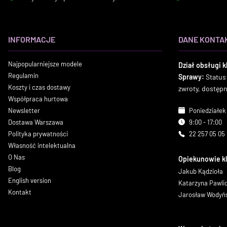
INFORMACJE
DANE KONTA
Najpopularniejsze modele
Dział obsługi k
Regulamin
Sprawy:
Status
Koszty i czas dostawy
zwroty, dostęp
Współpraca hurtowa
Newsletter
Poniedziałek 
Dostawa Warszawa
9:00 - 17:00
Polityka prywatności
22 257 05 05
Własność intelektualna
O Nas
Opiekunowie k
Blog
Jakub Kądzioła
English version
Katarzyna Pawl
Kontakt
Jarosław Wodyń