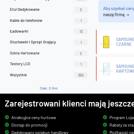
Aby uzyskać cen
Etui Dedykowane
2
naszą firmą
Kable do telefonów
1
Ładowarki
13
SAMSUNG 
Słuchawki i Sprzęt Grający
1
CZARNE
Szkła Hartowane
2
Testery LCD
1
SAMSUNG 
HARTOWA
Wszystkie
350
Czas: 0.04s
Zarejestrowani klienci mają jeszcze
Atrakcyjne ceny hurtowe
Program Loja
Dostęp do promocji
Rabaty za sta
Dedykowany opiekun handlowy
Możliwość ne