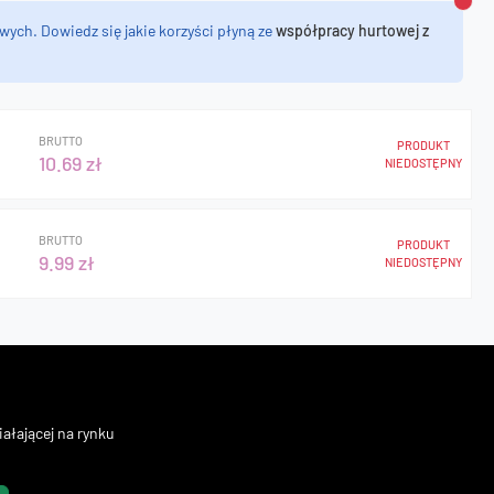
Zamk
wych. Dowiedz się jakie korzyści płyną ze
współpracy hurtowej z
BRUTTO
PRODUKT
10.69 zł
NIEDOSTĘPNY
BRUTTO
PRODUKT
9.99 zł
NIEDOSTĘPNY
ałającej na rynku