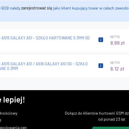
y B2B należy
zarejestrować się
jako klient kupujący towar w celach zawodo
NETTO
A515 GALAXY A51 - SZKŁO HARTOWANE 0.3MM 5D
8.69 zł
NETTO
A515 GALAXY A51 / A516 GALAXY A51 5G - SZKŁO
8.12 zł
NE 0.3MM
 lepiej!
lnościowy
Dołącz do klientów hurtowni GSM dzi
od ponad 23 lat
ż
gocjowania cen