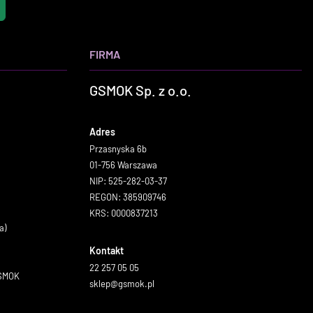
FIRMA
GSMOK Sp. z o.o.
Adres
Przasnyska 6b
01-756 Warszawa
NIP: 525-282-03-37
REGON: 385909746
KRS: 0000837213
a)
Kontakt
22 257 05 05
GSMOK
sklep@gsmok.pl