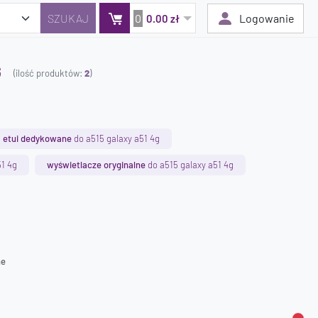
0
Logowanie
0.00 zł
G
(ilość produktów:
2
)
Twój koszyk jest pusty
Dodaj produkty, aby kontynuować.
etui dedykowane
do a515 galaxy a51 4g
0 zł
51 4g
wyświetlacze oryginalne
do a515 galaxy a51 4g
0 zł
ne