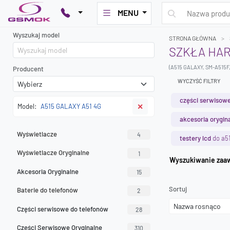
MENU
Wyszukaj model
STRONA GŁÓWNA
SZKŁA HAR
(A515 GALAXY, SM-A515F
Producent
WYCZYŚĆ FILTRY
części serwisowe
Model:
A515 GALAXY A51 4G
✕
akcesoria orygin
Wyświetlacze
4
testery lcd
do a51
Wyświetlacze Oryginalne
1
Wyszuk
Akcesoria Oryginalne
15
Sortuj
Baterie do telefonów
2
Części serwisowe do telefonów
28
Części Serwisowe Oryginalne
310