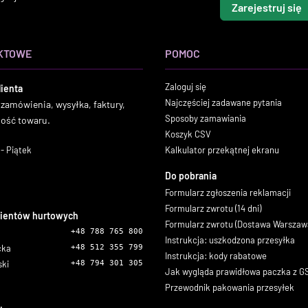
Zarejestruj się
KTOWE
POMOC
Zaloguj się
lienta
Najczęściej zadawane pytania
 zamówienia, wysyłka, faktury,
Sposoby zamawiania
ność towaru.
Koszyk CSV
- Piątek
Kalkulator przekątnej ekranu
Do pobrania
Formularz zgłoszenia reklamacji
Formularz zwrotu (14 dni)
lientów hurtowych
Formularz zwrotu (Dostawa Warszaw
+48 788 765 800
Instrukcja: uszkodzona przesyłka
icka
+48 512 355 799
Instrukcja: kody rabatowe
ski
+48 794 301 305
Jak wygląda prawidłowa paczka z 
Przewodnik pakowania przesyłek