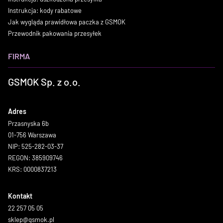
Instrukcja: kody rabatowe
Jak wygląda prawidłowa paczka z GSMOK
Przewodnik pakowania przesyłek
FIRMA
GSMOK Sp. z o.o.
Adres
Przasnyska 6b
01-756 Warszawa
NIP: 525-282-03-37
REGON: 385909746
KRS: 0000837213
Kontakt
22 257 05 05
sklep@gsmok.pl