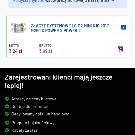
korzyści płyną ze
współpracy hurtowej z naszą firmą
ZŁĄCZE SYSTEMOWE LG G2 MINI K10 2017
M250 X POWER X POWER 2
NETTO
BRUTTO
3.24 zł
3.99 zł
Zarejestrowani klienci mają jeszcze
lepiej!
Atrakcyjne ceny hurtowe
Dostęp do promocji
Dedykowany opiekun handlowy
Program Lojalnościowy
Rabaty za staż