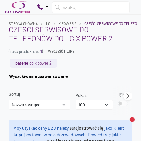
Szukaj
STRONA GŁÓWNA
LG
X POWER 2
CZĘŚCI SERWISOWE DO TELEFON
CZĘŚCI SERWISOWE DO
TELEFONÓW DO LG X POWER 2
Twój koszyk jest pusty
(ilość produktów:
1
)
Dodaj produkty, aby kontynuować.
WYCZYŚĆ FILTRY
baterie
do x power 2
0 zł
Wyszukiwanie zaawansowane
0 zł
Sortuj
Tylko dostęp
Pokaż
Zamk
Aby uzyskać ceny B2B należy
zarejestrować się
jako klient
kupujący towar w celach zawodowych. Dowiedz się jakie