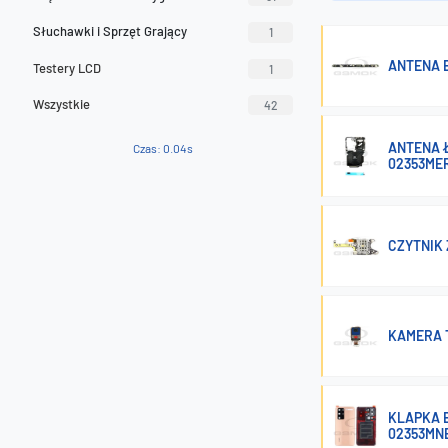
Słuchawki i Sprzęt Grający
1
ANTENA 
Testery LCD
1
Wszystkie
42
ANTENA 
Czas: 0.04s
02353ME
CZYTNIK 
KAMERA T
KLAPKA B
02353MN