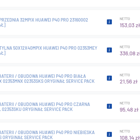
NETTO
RZEDNIA 32MPIX HUAWEI P40 PRO 23160002
153.03 z
AŁ]
NETTO
TYLNA 50X12X40MPIX HUAWEI P40 PRO 02353MEY
336.08 z
AŁ]
NETTO
ATERII / OBUDOWA HUAWEI P40 PRO BIAŁA
21.56 zł
X 02353MNX 02353SKS ORYGINAŁ SERVICE PACK
NETTO
BATERII / OBUDOWA HUAWEI P40 PRO CZARNA
95.48 zł
L 02353SKU ORYGINAŁ SERVICE PACK
NETTO
ATERII / OBUDOWA HUAWEI P40 PRO NIEBIESKA
108.14 zł
S ORYGINAŁ SERVICE PACK