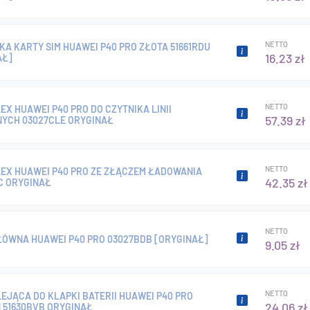
NETTO
A KARTY SIM HUAWEI P40 PRO ZŁOTA 51661RDU
16.23 zł
AŁ]
NETTO
EX HUAWEI P40 PRO DO CZYTNIKA LINII
57.39 zł
NYCH 03027CLE ORYGINAŁ
NETTO
LEX HUAWEI P40 PRO ZE ZŁĄCZEM ŁADOWANIA
42.35 zł
C ORYGINAŁ
NETTO
ŁÓWNA HUAWEI P40 PRO 03027BDB [ORYGINAŁ]
9.05 zł
NETTO
EJĄCA DO KLAPKI BATERII HUAWEI P40 PRO
24.06 zł
 51630BVB ORYGINAŁ