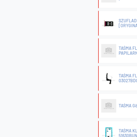
SZUFLADK
[ORYGIN
TAŚMA FL
PAPILAR
TAŚMA F
03027BD
TAŚMA G
TAŚMA KL
51630BUN