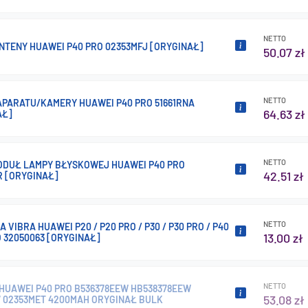
NETTO
NTENY HUAWEI P40 PRO 02353MFJ [ORYGINAŁ]
50.07 zł
NETTO
APARATU/KAMERY HUAWEI P40 PRO 51661RNA
64.63 zł
AŁ]
NETTO
ODUŁ LAMPY BŁYSKOWEJ HUAWEI P40 PRO
42.51 zł
R [ORYGINAŁ]
NETTO
 VIBRA HUAWEI P20 / P20 PRO / P30 / P30 PRO / P40
13.00 zł
O 32050063 [ORYGINAŁ]
NETTO
 HUAWEI P40 PRO B536378EEW HB538378EEW
53.08 zł
7 02353MET 4200MAH ORYGINAŁ BULK