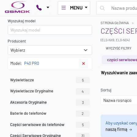
MENU
Wyszukaj model
STRONA GŁÓWNA
CZĘŚCI SE
(ELS-NX9, ELS-N04)
Producent
WYCZYŚĆ FILTRY
części serwisowe
Model:
P40 PRO
✕
Wyszuk
Wyświetlacze
5
Sortuj
Wyświetlacze Oryginalne
4
Akcesoria Oryginalne
3
Baterie do telefonów
2
Aby uzyskać cen
Części serwisowe do telefonów
5
naszą firmą
Części Serwisowe Oryginalne
31