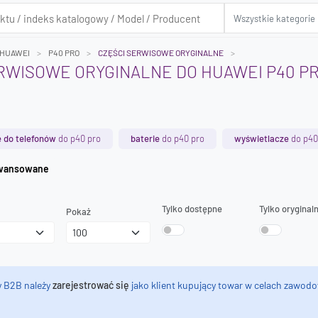
HUAWEI
P40 PRO
CZĘŚCI SERWISOWE ORYGINALNE
RWISOWE ORYGINALNE DO HUAWEI P40 P
 do telefonów
do p40 pro
baterie
do p40 pro
wyświetlacze
do p40
iwanie zaawansowane
Tylko dostępne
Tylko oryginal
Pokaż
y B2B należy
zarejestrować się
jako klient kupujący towar w celach zawodo