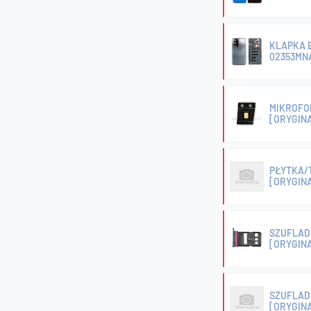
KLAPKA 
02353MN
MIKROFON
[ORYGIN
PŁYTKA/
[ORYGIN
SZUFLADK
[ORYGIN
SZUFLADK
[ORYGIN