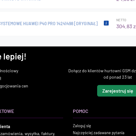
NETTO
YSTEMOWE HUAWEI P40 PRO 14241498 [ORYGINAŁ]
304.83 z
 lepiej!
lnościowy
Dołącz do klientów hurtowni GSM dzi
od ponad 23 lat
ż
gocjowania cen
Zarejestruj się
KTOWE
POMOC
Zaloguj się
lienta
Najczęściej zadawane pytania
 zamówienia, wysyłka, faktury,