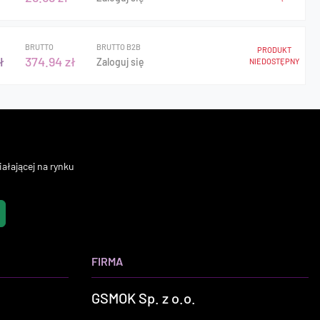
BRUTTO
BRUTTO B2B
PRODUKT
ł
374.94 zł
Zaloguj się
NIEDOSTĘPNY
ałającej na rynku
FIRMA
GSMOK Sp. z o.o.