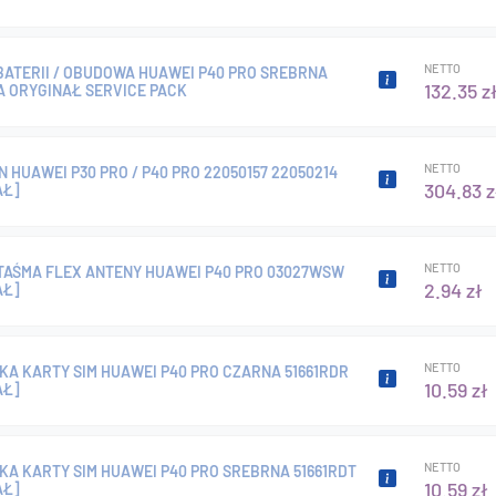
NETTO
BATERII / OBUDOWA HUAWEI P40 PRO SREBRNA
132.35 z
A ORYGINAŁ SERVICE PACK
NETTO
 HUAWEI P30 PRO / P40 PRO 22050157 22050214
304.83 z
AŁ]
NETTO
TAŚMA FLEX ANTENY HUAWEI P40 PRO 03027WSW
2.94 zł
AŁ]
NETTO
A KARTY SIM HUAWEI P40 PRO CZARNA 51661RDR
10.59 zł
AŁ]
NETTO
A KARTY SIM HUAWEI P40 PRO SREBRNA 51661RDT
10.59 zł
AŁ]