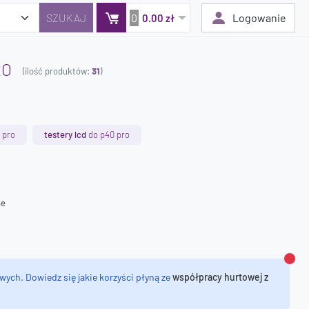
0
Logowanie
0.00 zł
RO
(ilość produktów:
31
)
Twój koszyk jest pusty
Dodaj produkty, aby kontynuować.
 pro
testery lcd
do p40 pro
0 zł
0 zł
ne
Zamk
wych. Dowiedz się jakie korzyści płyną ze
współpracy hurtowej z