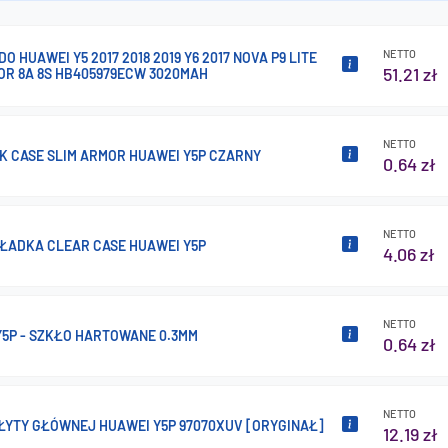
NETTO
DO HUAWEI Y5 2017 2018 2019 Y6 2017 NOVA P9 LITE
51.21 zł
OR 8A 8S HB405979ECW 3020MAH
NETTO
K CASE SLIM ARMOR HUAWEI Y5P CZARNY
0.64 zł
NETTO
KŁADKA CLEAR CASE HUAWEI Y5P
4.06 zł
NETTO
Y5P - SZKŁO HARTOWANE 0.3MM
0.64 zł
NETTO
ŁYTY GŁÓWNEJ HUAWEI Y5P 97070XUV [ORYGINAŁ]
12.19 zł