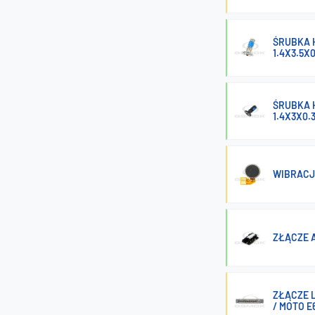
ŚRUBKA H
1.4X3.5X
ŚRUBKA H
1.4X3X0.
WIBRACJ
ZŁĄCZE A
ZŁĄCZE L
/ MOTO E