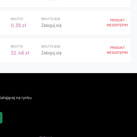
BRUTTO
BRUTTO B2B
PRODUKT
0.39 zł
Zaloguj się
NIEDOSTĘPNY
BRUTTO
BRUTTO B2B
PRODUKT
32.48 zł
Zaloguj się
NIEDOSTĘPNY
ałającej na rynku