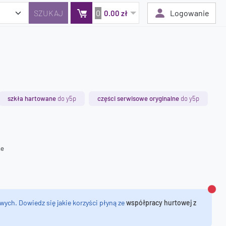
0
Logowanie
0.00 zł
Twój koszyk jest pusty
Dodaj produkty, aby kontynuować.
szkła hartowane
do y5p
części serwisowe oryginalne
do y5p
0 zł
0 zł
ne
Zamk
wych. Dowiedz się jakie korzyści płyną ze
współpracy hurtowej z