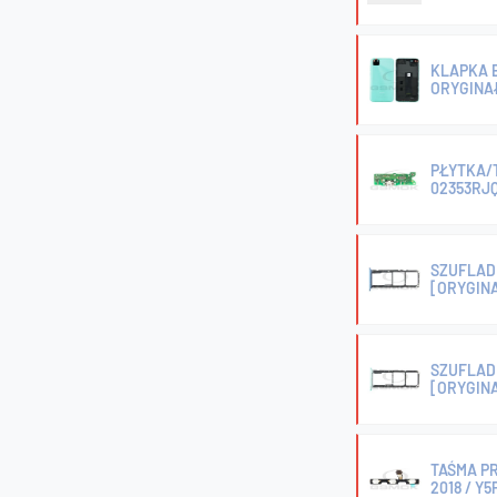
KLAPKA B
ORYGINA
PŁYTKA/
02353RJ
SZUFLADK
[ORYGIN
SZUFLAD
[ORYGIN
TAŚMA PR
2018 / Y