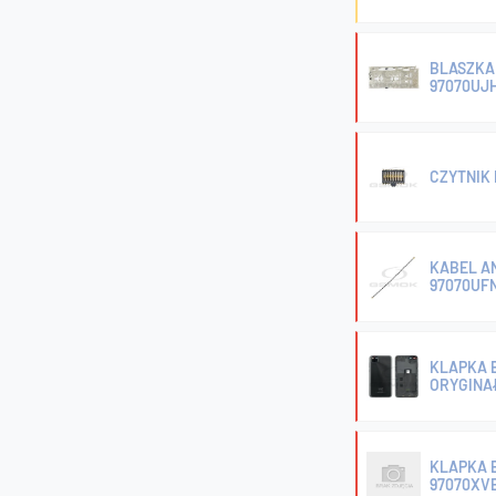
BLASZKA 
97070UJ
CZYTNIK 
KABEL AN
97070UF
KLAPKA 
ORYGINA
KLAPKA B
97070XV