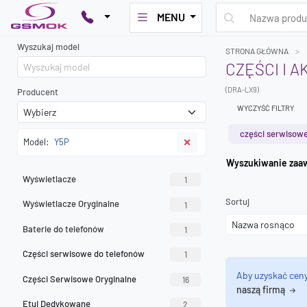
MENU
Wyszukaj model
STRONA GŁÓWNA
CZĘŚCI I 
(DRA-LX9)
Producent
WYCZYŚĆ FILTRY
części serwisowe
Model:
Y5P
✕
Wyszuk
Wyświetlacze
1
Sortuj
Wyświetlacze Oryginalne
1
Baterie do telefonów
1
Części serwisowe do telefonów
1
Aby uzyskać cen
Części Serwisowe Oryginalne
16
naszą firmą
Etui Dedykowane
2