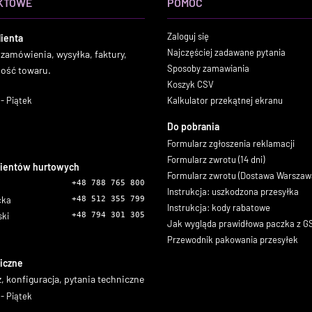
KTOWE
POMOC
Zaloguj się
lienta
Najczęściej zadawane pytania
 zamówienia, wysyłka, faktury,
Sposoby zamawiania
ność towaru.
Koszyk CSV
- Piątek
Kalkulator przekątnej ekranu
Do pobrania
Formularz zgłoszenia reklamacji
Formularz zwrotu (14 dni)
lientów hurtowych
Formularz zwrotu (Dostawa Warszaw
+48 788 765 800
Instrukcja: uszkodzona przesyłka
icka
+48 512 355 799
Instrukcja: kody rabatowe
ski
+48 794 301 305
Jak wygląda prawidłowa paczka z 
Przewodnik pakowania przesyłek
iczne
, konfiguracja, pytania techniczne
- Piątek