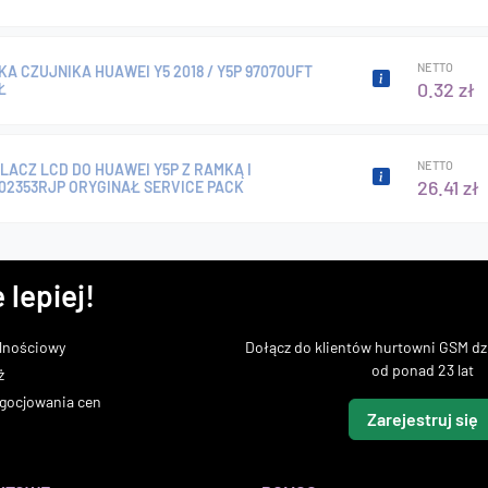
NETTO
A CZUJNIKA HUAWEI Y5 2018 / Y5P 97070UFT
0.32 zł
Ł
NETTO
ACZ LCD DO HUAWEI Y5P Z RAMKĄ I
26.41 zł
02353RJP ORYGINAŁ SERVICE PACK
 lepiej!
lnościowy
Dołącz do klientów hurtowni GSM dzi
od ponad 23 lat
ż
gocjowania cen
Zarejestruj się