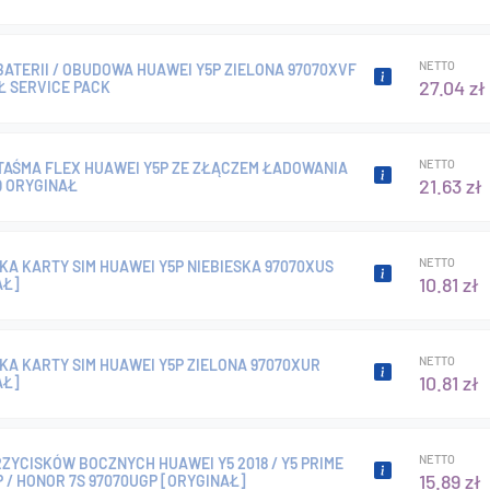
NETTO
ATERII / OBUDOWA HUAWEI Y5P ZIELONA 97070XVF
27.04 zł
Ł SERVICE PACK
NETTO
TAŚMA FLEX HUAWEI Y5P ZE ZŁĄCZEM ŁADOWANIA
21.63 zł
Q ORYGINAŁ
NETTO
A KARTY SIM HUAWEI Y5P NIEBIESKA 97070XUS
10.81 zł
AŁ]
NETTO
KA KARTY SIM HUAWEI Y5P ZIELONA 97070XUR
10.81 zł
AŁ]
NETTO
ZYCISKÓW BOCZNYCH HUAWEI Y5 2018 / Y5 PRIME
15.89 zł
5P / HONOR 7S 97070UGP [ORYGINAŁ]