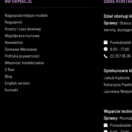
INFORMACJE
DANE KONTA
Najpopularniejsze modele
Dział obsługi k
Regulamin
Sprawy:
Status
Koszty i czas dostawy
zwroty, dostęp
Współpraca hurtowa
Newsletter
Poniedziałek 
Dostawa Warszawa
9:00 - 17:00
Polityka prywatności
22 257 05 05
Własność intelektualna
O Nas
Opiekunowie k
Blog
Jakub Kądzioła
English version
Katarzyna Pawl
Kontakt
Jarosław Wodyń
Wsparcie techn
Sprawy:
Montaż
Poniedziałek 
9:00 - 17:00