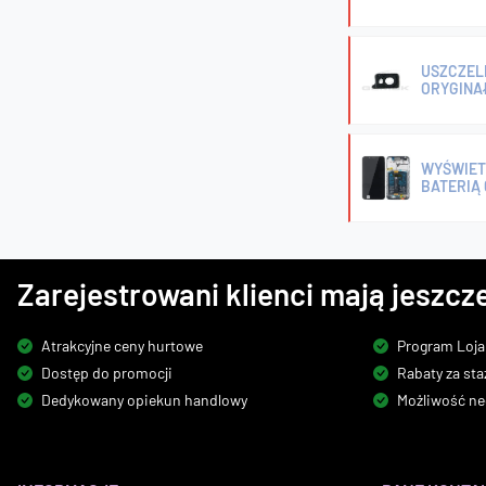
USZCZELK
ORYGINA
WYŚWIETL
BATERIĄ 
Zarejestrowani klienci mają jeszcze
Atrakcyjne ceny hurtowe
Program Loja
Dostęp do promocji
Rabaty za sta
Dedykowany opiekun handlowy
Możliwość ne