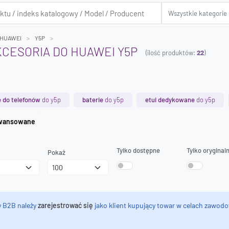
HUAWEI
Y5P
AKCESORIA DO HUAWEI Y5P
(ilość produktów:
22
)
 do telefonów
do y5p
baterie
do y5p
etui dedykowane
do y5p
iwanie zaawansowane
Tylko dostępne
Tylko oryginal
Pokaż
y B2B należy
zarejestrować się
jako klient kupujący towar w celach zawodo