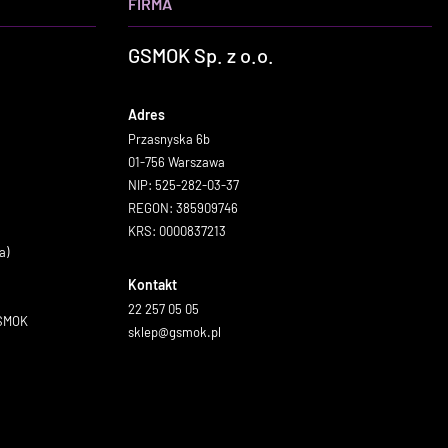
FIRMA
GSMOK Sp. z o.o.
Adres
Przasnyska 6b
01-756 Warszawa
NIP: 525-282-03-37
REGON: 385909746
KRS: 0000837213
a)
Kontakt
22 257 05 05
GSMOK
sklep@gsmok.pl