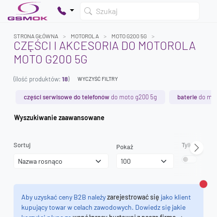
Szukaj
STRONA GŁÓWNA
MOTOROLA
MOTO G200 5G
CZĘŚCI I AKCESORIA DO MOTOROLA
MOTO G200 5G
Twój koszyk jest pusty
(ilość produktów:
18
)
Dodaj produkty, aby kontynuować.
WYCZYŚĆ FILTRY
części serwisowe do telefonów
do moto g200 5g
baterie
do mot
0 zł
Wyszukiwanie zaawansowane
0 zł
Sortuj
Tylko dostęp
Pokaż
Zamk
Aby uzyskać ceny B2B należy
zarejestrować się
jako klient
kupujący towar w celach zawodowych. Dowiedz się jakie