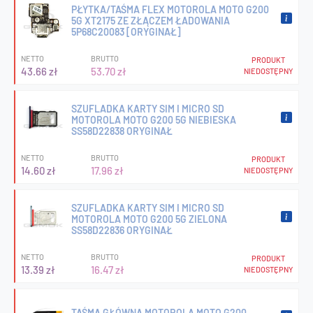
PŁYTKA/TAŚMA FLEX MOTOROLA MOTO G200
5G XT2175 ZE ZŁĄCZEM ŁADOWANIA
5P68C20083 [ORYGINAŁ]
NETTO
BRUTTO
PRODUKT
43.66 zł
53.70 zł
NIEDOSTĘPNY
SZUFLADKA KARTY SIM I MICRO SD
MOTOROLA MOTO G200 5G NIEBIESKA
SS58D22838 ORYGINAŁ
NETTO
BRUTTO
PRODUKT
14.60 zł
17.96 zł
NIEDOSTĘPNY
SZUFLADKA KARTY SIM I MICRO SD
MOTOROLA MOTO G200 5G ZIELONA
SS58D22836 ORYGINAŁ
NETTO
BRUTTO
PRODUKT
13.39 zł
16.47 zł
NIEDOSTĘPNY
TAŚMA GŁÓWNA MOTOROLA MOTO G200