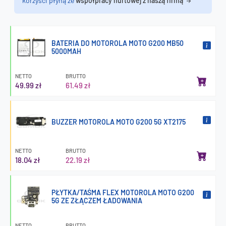
korzyści płyną ze
współpracy hurtowej z naszą firmą
BATERIA DO MOTOROLA MOTO G200 MB50
5000MAH
NETTO
BRUTTO
49.99 zł
61.49 zł
BUZZER MOTOROLA MOTO G200 5G XT2175
NETTO
BRUTTO
18.04 zł
22.19 zł
PŁYTKA/TAŚMA FLEX MOTOROLA MOTO G200
5G ZE ZŁĄCZEM ŁADOWANIA
NETTO
BRUTTO