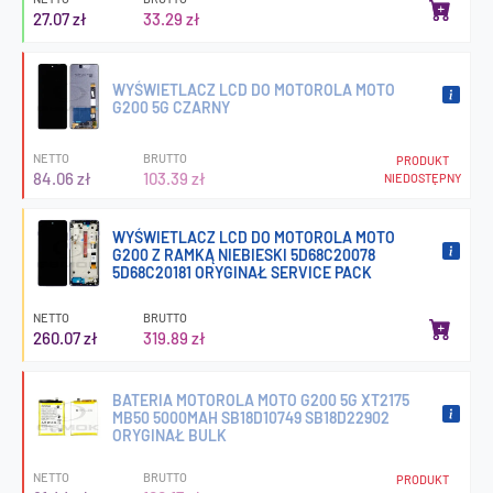
27.07 zł
33.29 zł
WYŚWIETLACZ LCD DO MOTOROLA MOTO
G200 5G CZARNY
NETTO
BRUTTO
PRODUKT
84.06 zł
103.39 zł
NIEDOSTĘPNY
WYŚWIETLACZ LCD DO MOTOROLA MOTO
G200 Z RAMKĄ NIEBIESKI 5D68C20078
5D68C20181 ORYGINAŁ SERVICE PACK
NETTO
BRUTTO
260.07 zł
319.89 zł
BATERIA MOTOROLA MOTO G200 5G XT2175
MB50 5000MAH SB18D10749 SB18D22902
ORYGINAŁ BULK
NETTO
BRUTTO
PRODUKT