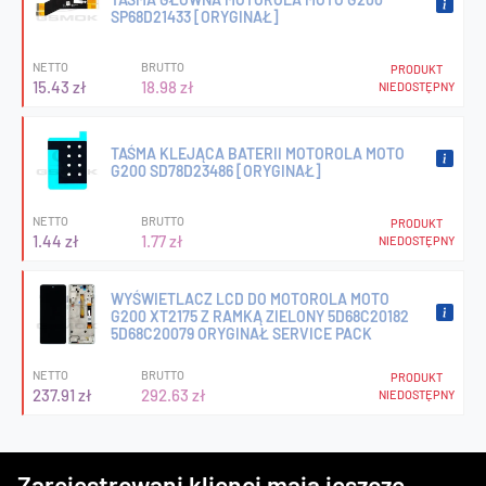
SP68D21433 [ORYGINAŁ]
NETTO
BRUTTO
PRODUKT
15.43 zł
18.98 zł
NIEDOSTĘPNY
TAŚMA KLEJĄCA BATERII MOTOROLA MOTO
G200 SD78D23486 [ORYGINAŁ]
NETTO
BRUTTO
PRODUKT
1.44 zł
1.77 zł
NIEDOSTĘPNY
WYŚWIETLACZ LCD DO MOTOROLA MOTO
G200 XT2175 Z RAMKĄ ZIELONY 5D68C20182
5D68C20079 ORYGINAŁ SERVICE PACK
NETTO
BRUTTO
PRODUKT
237.91 zł
292.63 zł
NIEDOSTĘPNY
Zarejestrowani klienci mają jeszcze