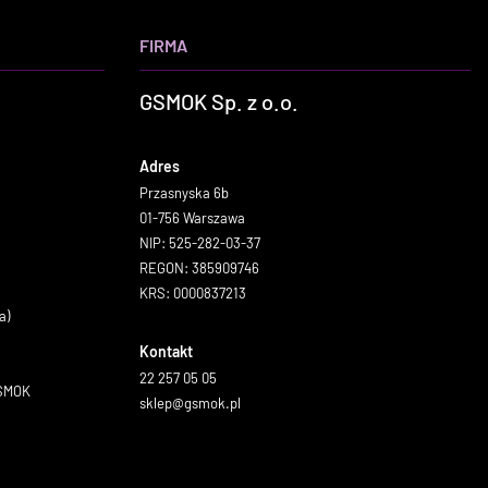
FIRMA
GSMOK Sp. z o.o.
Adres
Przasnyska 6b
01-756 Warszawa
NIP: 525-282-03-37
REGON: 385909746
KRS: 0000837213
a)
Kontakt
22 257 05 05
GSMOK
sklep@gsmok.pl