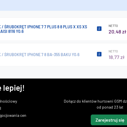
NETTO
/ ŚRUBOKRĘT IPHONE 7 7 PLUS 8 8 PLUS X XS XS
20.48 zł
ISI 8116 Y0.6
NETTO
/ ŚRUBOKRĘT IPHONE 7 8 BA-355 BAKU Y0.6
18.77 zł
 lepiej!
lnościowy
Dołącz do klientów hurtowni GSM dzi
od ponad 23 lat
ż
gocjowania cen
Zarejestruj się