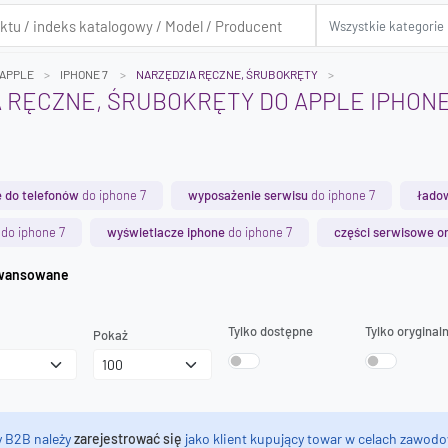
APPLE
IPHONE 7
NARZĘDZIA RĘCZNE, ŚRUBOKRĘTY
 RĘCZNE, ŚRUBOKRĘTY DO APPLE IPHONE
 do telefonów
do iphone 7
wyposażenie serwisu
do iphone 7
łado
do iphone 7
wyświetlacze iphone
do iphone 7
części serwisowe or
iwanie zaawansowane
Tylko dostępne
Tylko oryginal
Pokaż
y B2B należy
zarejestrować się
jako klient kupujący towar w celach zawodo