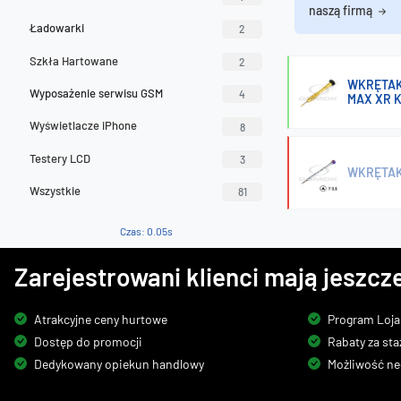
naszą firmą
Ładowarki
2
Szkła Hartowane
2
WKRĘTAK 
Wyposażenie serwisu GSM
4
MAX XR KA
Wyświetlacze iPhone
8
Testery LCD
3
WKRĘTAK 
Wszystkie
81
Czas: 0.05s
Zarejestrowani klienci mają jeszcze
Atrakcyjne ceny hurtowe
Program Loja
Dostęp do promocji
Rabaty za sta
Dedykowany opiekun handlowy
Możliwość ne