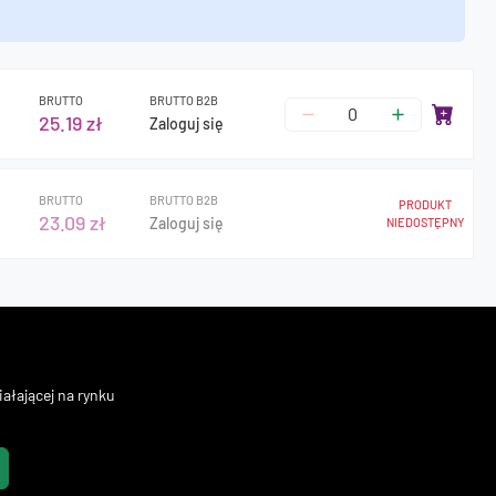
BRUTTO
BRUTTO B2B
25.19 zł
Zaloguj się
BRUTTO
BRUTTO B2B
PRODUKT
23.09 zł
Zaloguj się
NIEDOSTĘPNY
ałającej na rynku