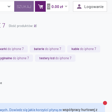
0
Logowanie
0.00 zł
 7
(ilość produktów:
2
)
Twój koszyk jest pusty
Dodaj produkty, aby kontynuować.
warki
do iphone 7
baterie
do iphone 7
kable
do iphone 7
0 zł
yginalne
do iphone 7
testery lcd
do iphone 7
0 zł
ne
Zamk
wych. Dowiedz się jakie korzyści płyną ze
współpracy hurtowej z