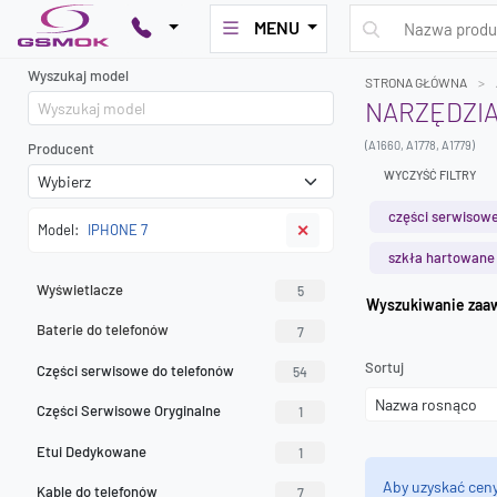
MENU
Wyszukaj model
STRONA GŁÓWNA
NARZĘDZIA
(A1660, A1778, A1779)
Producent
WYCZYŚĆ FILTRY
części serwisowe
Model:
IPHONE 7
✕
szkła hartowane
Wyświetlacze
5
Wyszuk
Baterie do telefonów
7
Sortuj
Części serwisowe do telefonów
54
Części Serwisowe Oryginalne
1
Etui Dedykowane
1
Aby uzyskać cen
Kable do telefonów
7