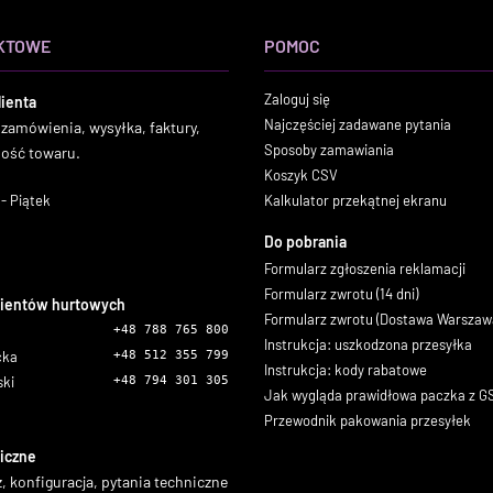
KTOWE
POMOC
Zaloguj się
lienta
Najczęściej zadawane pytania
 zamówienia, wysyłka, faktury,
Sposoby zamawiania
ność towaru.
Koszyk CSV
- Piątek
Kalkulator przekątnej ekranu
Do pobrania
Formularz zgłoszenia reklamacji
Formularz zwrotu (14 dni)
lientów hurtowych
Formularz zwrotu (Dostawa Warszaw
+48 788 765 800
Instrukcja: uszkodzona przesyłka
icka
+48 512 355 799
Instrukcja: kody rabatowe
ski
+48 794 301 305
Jak wygląda prawidłowa paczka z 
Przewodnik pakowania przesyłek
iczne
, konfiguracja, pytania techniczne