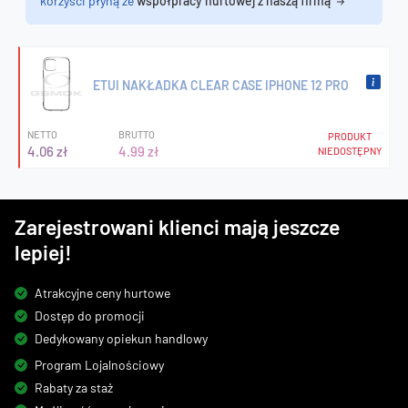
korzyści płyną ze
współpracy hurtowej z naszą firmą
ETUI NAKŁADKA CLEAR CASE IPHONE 12 PRO
NETTO
BRUTTO
PRODUKT
4.06 zł
4.99 zł
NIEDOSTĘPNY
Zarejestrowani klienci mają jeszcze
lepiej!
Atrakcyjne ceny hurtowe
Dostęp do promocji
Dedykowany opiekun handlowy
Program Lojalnościowy
Rabaty za staż