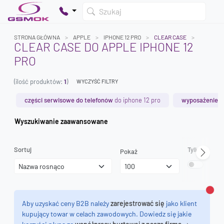
Szukaj
STRONA GŁÓWNA
APPLE
IPHONE 12 PRO
CLEAR CASE
CLEAR CASE DO APPLE IPHONE 12
PRO
Twój koszyk jest pusty
(ilość produktów:
1
)
Dodaj produkty, aby kontynuować.
WYCZYŚĆ FILTRY
części serwisowe do telefonów
do iphone 12 pro
wyposażenie s
0 zł
Wyszukiwanie zaawansowane
0 zł
Sortuj
Tylko dostęp
Pokaż
Zamk
Aby uzyskać ceny B2B należy
zarejestrować się
jako klient
kupujący towar w celach zawodowych. Dowiedz się jakie