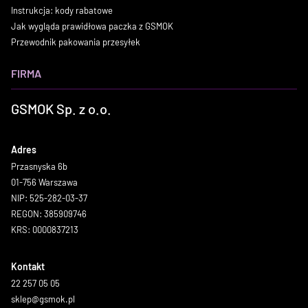
Instrukcja: kody rabatowe
Jak wygląda prawidłowa paczka z GSMOK
Przewodnik pakowania przesyłek
FIRMA
GSMOK Sp. z o.o.
Adres
Przasnyska 6b
01-756 Warszawa
NIP: 525-282-03-37
REGON: 385909746
KRS: 0000837213
Kontakt
22 257 05 05
sklep@gsmok.pl