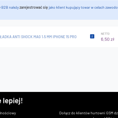
y B2B należy
zarejestrować się
jako klient kupujący towar w celach zawodo
NETTO
ŁADKA ANTI SHOCK MAG 1.5 MM IPHONE 15 PRO
6.50 zł
 lepiej!
lnościowy
Dołącz do klientów hurtowni GSM dzi