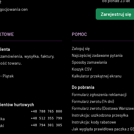
od ponad 23 lat
ż
gocjowania cen
Zarejestruj się
KTOWE
POMOC
Zaloguj się
lienta
Najczęściej zadawane pytania
 zamówienia, wysyłka, faktury,
Sposoby zamawiania
ność towaru.
Koszyk CSV
- Piątek
Kalkulator przekątnej ekranu
Do pobrania
Formularz zgłoszenia reklamacji
Formularz zwrotu (14 dni)
lientów hurtowych
Formularz zwrotu (Dostawa Warszaw
+48 788 765 800
Instrukcja: uszkodzona przesyłka
icka
+48 512 355 799
Instrukcja: kody rabatowe
ski
+48 794 301 305
Jak wygląda prawidłowa paczka z 