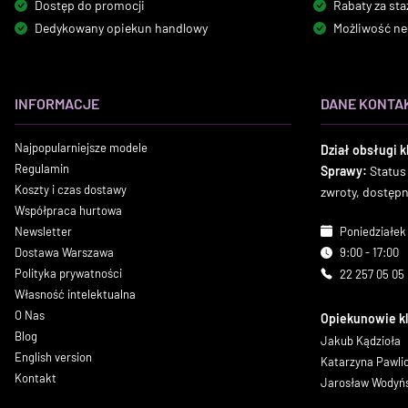
Dostęp do promocji
Rabaty za sta
Dedykowany opiekun handlowy
Możliwość ne
INFORMACJE
DANE KONTA
Najpopularniejsze modele
Dział obsługi k
Regulamin
Sprawy:
Status
Koszty i czas dostawy
zwroty, dostęp
Współpraca hurtowa
Newsletter
Poniedziałek 
Dostawa Warszawa
9:00 - 17:00
Polityka prywatności
22 257 05 05
Własność intelektualna
O Nas
Opiekunowie k
Blog
Jakub Kądzioła
English version
Katarzyna Pawl
Kontakt
Jarosław Wodyń