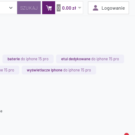
0
Logowanie
0.00 zł
Twój koszyk jest pusty
Dodaj produkty, aby kontynuować.
baterie
do iphone 15 pro
etui dedykowane
do iphone 15 pro
0 zł
e 15 pro
wyświetlacze iphone
do iphone 15 pro
0 zł
ne