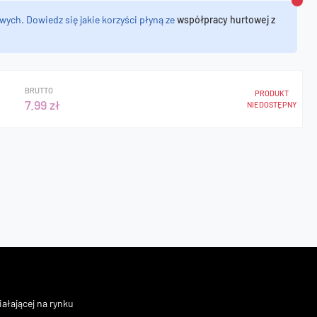
Zamk
wych. Dowiedz się jakie korzyści płyną ze
współpracy hurtowej z
BRUTTO
PRODUKT
7.99 zł
NIEDOSTĘPNY
ałającej na rynku