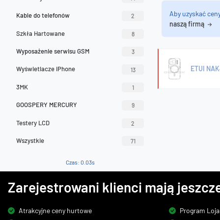
Aby uzyskać cen
Kable do telefonów
2
naszą firmą
Szkła Hartowane
8
Wyposażenie serwisu GSM
3
ETUI NAK
Wyświetlacze iPhone
13
3MK
1
GOOSPERY MERCURY
9
Testery LCD
2
Wszystkie
71
Czas: 0.03s
Zarejestrowani klienci mają jeszcze
Atrakcyjne ceny hurtowe
Program Loja