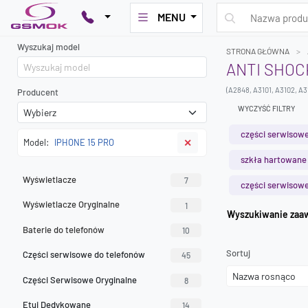
MENU
Wyszukaj model
STRONA GŁÓWNA
ANTI SHOC
(A2848, A3101, A3102, A3
Producent
WYCZYŚĆ FILTRY
części serwisowe
Model:
IPHONE 15 PRO
✕
szkła hartowane
Wyświetlacze
7
części serwisowe
Wyświetlacze Oryginalne
1
Wyszuk
Baterie do telefonów
10
Sortuj
Części serwisowe do telefonów
45
Części Serwisowe Oryginalne
8
Etui Dedykowane
14