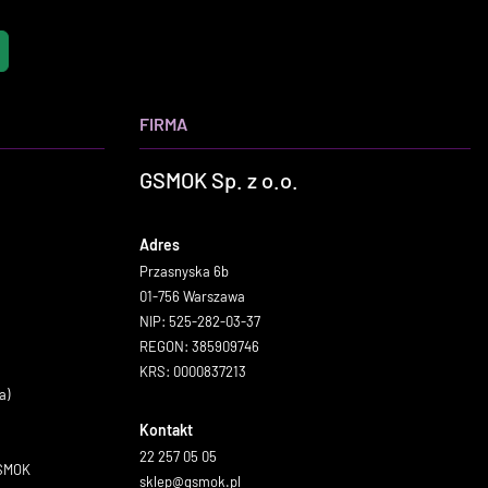
FIRMA
GSMOK Sp. z o.o.
Adres
Przasnyska 6b
01-756 Warszawa
NIP: 525-282-03-37
REGON: 385909746
KRS: 0000837213
a)
Kontakt
22 257 05 05
GSMOK
sklep@gsmok.pl