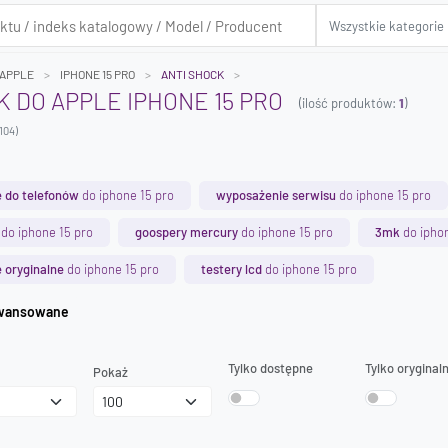
APPLE
IPHONE 15 PRO
ANTI SHOCK
K DO APPLE IPHONE 15 PRO
(ilość produktów:
1
)
104)
 do telefonów
do iphone 15 pro
wyposażenie serwisu
do iphone 15 pro
do iphone 15 pro
goospery mercury
do iphone 15 pro
3mk
do iphon
 oryginalne
do iphone 15 pro
testery lcd
do iphone 15 pro
iwanie zaawansowane
Tylko dostępne
Tylko oryginal
Pokaż