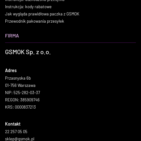
Instrukcja: kody rabatowe
Jak wygląda prawidłowa paczka z GSMOK
Przewodnik pakowania przesyłek
FIRMA
GSMOK Sp. z o.o.
Adres
Przasnyska 6b
01-756 Warszawa
NIP: 525-282-03-37
REGON: 385909746
KRS: 0000837213
Kontakt
22 257 05 05
sklep@gsmok.pl