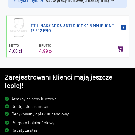
korzyści płyną ze
współpracy hurtowej z naszą firmą
ETUI NAKŁADKA ANTI SHOCK 1.5 MM IPHONE
12 / 12 PRO
NETTO
BRUTTO
4.06 zł
4.99 zł
Zarejestrowani klienci mają jeszcze
lepiej!
Atrakcyjne ceny hurtowe
Dostęp do promocji
Dedykowany opiekun handlowy
Program Lojalnościowy
Rabaty za staż