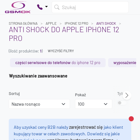
Szukaj
STRONA GŁÓWNA
APPLE
IPHONE 12 PRO
ANTI SHOCK
ANTI SHOCK DO APPLE IPHONE 12
PRO
Twój koszyk jest pusty
(ilość produktów:
1
)
Dodaj produkty, aby kontynuować.
WYCZYŚĆ FILTRY
części serwisowe do telefonów
do iphone 12 pro
wyposażenie s
0 zł
Wyszukiwanie zaawansowane
0 zł
Sortuj
Tylko dostęp
Pokaż
Zamk
Aby uzyskać ceny B2B należy
zarejestrować się
jako klient
kupujący towar w celach zawodowych. Dowiedz się jakie