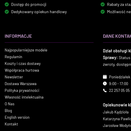
Dostęp do promocji
Rabaty za sta
Dedykowany opiekun handlowy
Możliwość ne
INFORMACJE
DANE KONTA
Najpopularniejsze modele
Dział obsługi k
Regulamin
Sprawy:
Status
Koszty i czas dostawy
zwroty, dostęp
Współpraca hurtowa
Newsletter
Poniedziałek 
Dostawa Warszawa
9:00 - 17:00
Polityka prywatności
22 257 05 05
Własność intelektualna
O Nas
Opiekunowie k
Blog
Jakub Kądzioła
English version
Katarzyna Pawl
Kontakt
Jarosław Wodyń