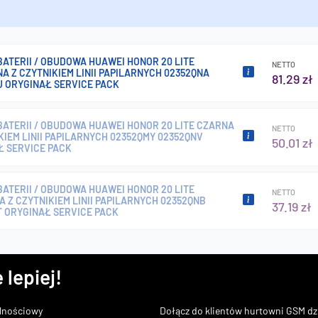
ATERII / OBUDOWA HUAWEI HONOR 20 LITE
NETTO
 Z CZYTNIKIEM LINII PAPILARNYCH 02352QNA
81.29 zł
U ORYGINAŁ SERVICE PACK
ATERII / OBUDOWA HUAWEI HONOR 20 LITE CZARNA
NETTO
KIEM LINII PAPILARNYCH 02352QMY 02352QNV
50.01 zł
Ł SERVICE PACK
ATERII / OBUDOWA HUAWEI HONOR 20 LITE
NETTO
A Z CZYTNIKIEM LINII PAPILARNYCH 02352QNB
37.19 zł
T ORYGINAŁ SERVICE PACK
 lepiej!
lnościowy
Dołącz do klientów hurtowni GSM dzi