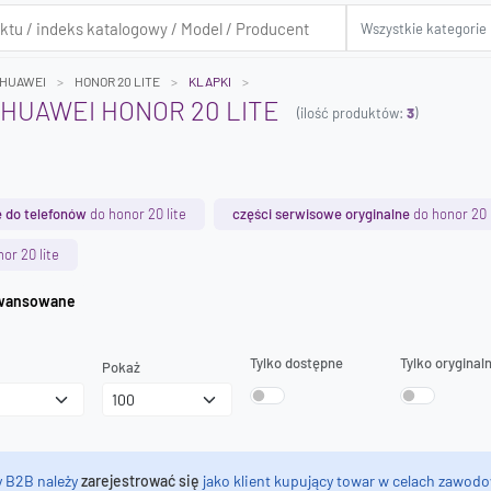
HUAWEI
HONOR 20 LITE
KLAPKI
 HUAWEI HONOR 20 LITE
(ilość produktów:
3
)
 do telefonów
do honor 20 lite
części serwisowe oryginalne
do honor 20 l
or 20 lite
iwanie zaawansowane
Tylko dostępne
Tylko oryginal
Pokaż
y B2B należy
zarejestrować się
jako klient kupujący towar w celach zawodo