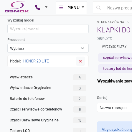
MENU
Wyszukaj model
STRONA GŁÓWNA
KLAPKI DO
(HRY-LX1T)
Producent
WYCZYŚĆ FILTRY
części serwisowe
Model:
HONOR 20 LITE
✕
testery lcd
do hon
Wyświetlacze
4
Wyszuk
Wyświetlacze Oryginalne
3
Sortuj
Baterie do telefonów
2
Części serwisowe do telefonów
6
Części Serwisowe Oryginalne
15
Aby uzyskać cen
Testery LCD
1