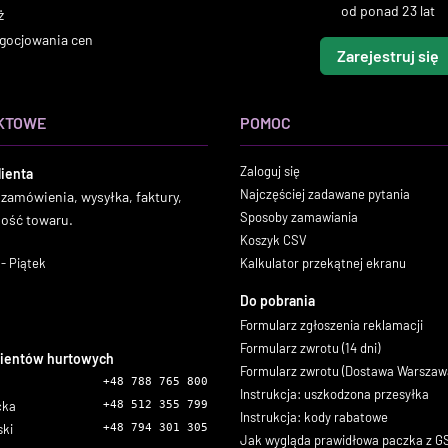
od ponad 23 lat
ż
gocjowania cen
Zarejestruj się
KTOWE
POMOC
Zaloguj się
lienta
Najczęściej zadawane pytania
 zamówienia, wysyłka, faktury,
Sposoby zamawiania
ność towaru.
Koszyk CSV
- Piątek
Kalkulator przekątnej ekranu
Do pobrania
Formularz zgłoszenia reklamacji
Formularz zwrotu (14 dni)
lientów hurtowych
Formularz zwrotu (Dostawa Warszaw
+48 788 765 800
Instrukcja: uszkodzona przesyłka
icka
+48 512 355 799
Instrukcja: kody rabatowe
ski
+48 794 301 305
Jak wygląda prawidłowa paczka z 