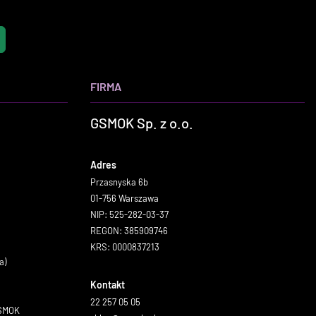
FIRMA
GSMOK Sp. z o.o.
Adres
Przasnyska 6b
01-756 Warszawa
NIP: 525-282-03-37
REGON: 385909746
KRS: 0000837213
a)
Kontakt
22 257 05 05
GSMOK