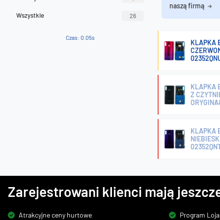
naszą firmą
Wszystkie
26
Czas: 0.05s
KLAPKA B
CZERWONA
02352QN
KLAPKA B
Z CZYTNI
ORYGINA
KLAPKA B
NIEBIESK
02352QN
Zarejestrowani klienci mają jeszcze
Atrakcyjne ceny hurtowe
Program Loja