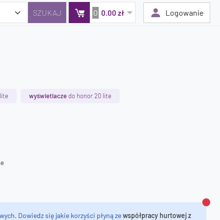
0
Logowanie
0.00 zł
Twój koszyk jest pusty
Dodaj produkty, aby kontynuować.
ite
wyświetlacze
do honor 20 lite
0 zł
0 zł
ne
Zamk
wych. Dowiedz się jakie korzyści płyną ze
współpracy hurtowej z