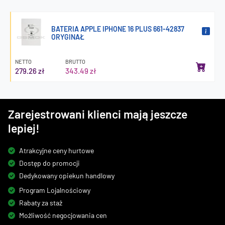
BATERIA APPLE IPHONE 16 PLUS 661-42837
ORYGINAŁ
NETTO
BRUTTO
279.26 zł
343.49 zł
Zarejestrowani klienci mają jeszcze
lepiej!
Atrakcyjne ceny hurtowe
Dostęp do promocji
Dedykowany opiekun handlowy
Program Lojalnościowy
Rabaty za staż
Możliwość negocjowania cen