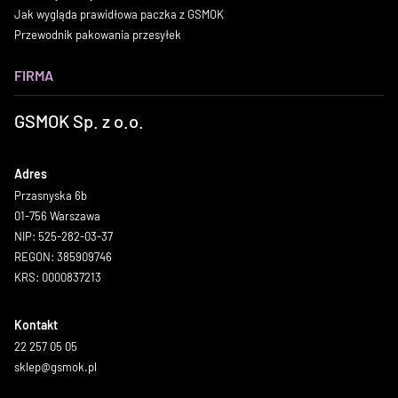
Jak wygląda prawidłowa paczka z GSMOK
Przewodnik pakowania przesyłek
FIRMA
GSMOK Sp. z o.o.
Adres
Przasnyska 6b
01-756 Warszawa
NIP: 525-282-03-37
REGON: 385909746
KRS: 0000837213
Kontakt
22 257 05 05
sklep@gsmok.pl