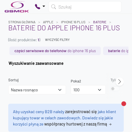
Szukaj
STRONA GŁÓWNA
APPLE
IPHONE 16 PLUS
BATERIE
BATERIE DO APPLE IPHONE 16 PLUS
(ilość produktów:
1
)
WYCZYŚĆ FILTRY
Twój koszyk jest pusty
Dodaj produkty, aby kontynuować.
części serwisowe do telefonów
do iphone 16 plus
baterie
do iph
Wyszukiwanie zaawansowane
0 zł
0 zł
Sortuj
Tylko dostęp
Pokaż
Zamk
Aby uzyskać ceny B2B należy
zarejestrować się
jako klient
kupujący towar w celach zawodowych. Dowiedz się jakie
korzyści płyną ze
współpracy hurtowej z naszą firmą