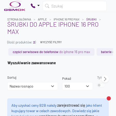
Szukaj
STRONA GŁÓWNA
APPLE
IPHONE 16 PRO MAX
ŚRUBKI
ŚRUBKI DO APPLE IPHONE 16 PRO
MAX
Twój koszyk jest pusty
(ilość produktów:
2
)
Dodaj produkty, aby kontynuować.
WYCZYŚĆ FILTRY
części serwisowe do telefonów
do iphone 16 pro max
baterie
do
0 zł
Wyszukiwanie zaawansowane
0 zł
Sortuj
Tylko dostęp
Pokaż
Zamk
Aby uzyskać ceny B2B należy
zarejestrować się
jako klient
kupujący towar w celach zawodowych. Dowiedz się jakie