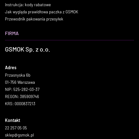
Instrukcja: kody rabatowe
Jak wygląda prawidłowa paczka z GSMOK
Przewodnik pakowania przesyłek
FIRMA
GSMOK Sp. z o.o.
Adres
Przasnyska 6b
01-756 Warszawa
NIP: 525-282-03-37
REGON: 385909746
KRS: 0000837213
Kontakt
22 257 05 05
sklep@gsmok.pl