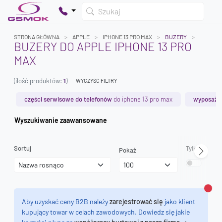
Szukaj
STRONA GŁÓWNA
APPLE
IPHONE 13 PRO MAX
BUZERY
BUZERY DO APPLE IPHONE 13 PRO
MAX
Twój koszyk jest pusty
(ilość produktów:
1
)
Dodaj produkty, aby kontynuować.
WYCZYŚĆ FILTRY
części serwisowe do telefonów
do iphone 13 pro max
wyposażen
0 zł
Wyszukiwanie zaawansowane
0 zł
Sortuj
Tylko dostęp
Pokaż
Zamk
Aby uzyskać ceny B2B należy
zarejestrować się
jako klient
kupujący towar w celach zawodowych. Dowiedz się jakie