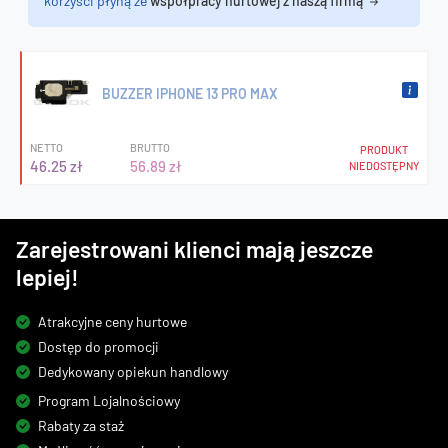
korzyści płyną ze
współpracy hurtowej z naszą firmą
BUZZER IPHONE 13 PRO MAX
NETTO
BRUTTO
PRODUKT
46.25 zł
56.89 zł
NIEDOSTĘPNY
Zarejestrowani klienci mają jeszcze
lepiej!
Atrakcyjne ceny hurtowe
Dostęp do promocji
Dedykowany opiekun handlowy
Program Lojalnościowy
Rabaty za staż