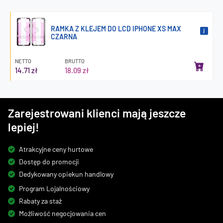
RAMKA Z KLEJEM DO LCD IPHONE XS MAX
CZARNA
NETTO
BRUTTO
14.71 zł
18.09 zł
Zarejestrowani klienci mają jeszcze
lepiej!
Atrakcyjne ceny hurtowe
Dostęp do promocji
Dedykowany opiekun handlowy
Program Lojalnościowy
Rabaty za staż
Możliwość negocjowania cen