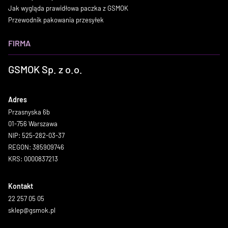
Jak wygląda prawidłowa paczka z GSMOK
Przewodnik pakowania przesyłek
FIRMA
GSMOK Sp. z o.o.
Adres
Przasnyska 6b
01-756 Warszawa
NIP: 525-282-03-37
REGON: 385909746
KRS: 0000837213
Kontakt
22 257 05 05
sklep@gsmok.pl