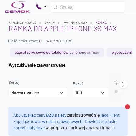
Szukaj
STRONA GŁÓWNA
APPLE
IPHONE XS MAX
RAMKA
RAMKA DO APPLE IPHONE XS MAX
(ilość produktów:
1
)
WYCZYŚĆ FILTRY
Twój koszyk jest pusty
Dodaj produkty, aby kontynuować.
części serwisowe do telefonów
do iphone xs max
wyposażenie 
Wyszukiwanie zaawansowane
0 zł
0 zł
Sortuj
Tylko dostęp
Pokaż
Zamk
Aby uzyskać ceny B2B należy
zarejestrować się
jako klient
kupujący towar w celach zawodowych. Dowiedz się jakie
korzyści płyną ze
współpracy hurtowej z naszą firmą