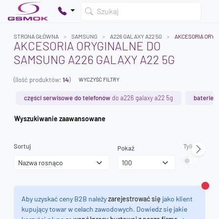
Szukaj
STRONA GŁÓWNA
SAMSUNG
A226 GALAXY A22 5G
AKCESORIA ORYG
AKCESORIA ORYGINALNE DO
SAMSUNG A226 GALAXY A22 5G
Twój koszyk jest pusty
(ilość produktów:
14
)
Dodaj produkty, aby kontynuować.
WYCZYŚĆ FILTRY
części serwisowe do telefonów
do a226 galaxy a22 5g
baterie
d
0 zł
Wyszukiwanie zaawansowane
0 zł
Sortuj
Tylko dostęp
Pokaż
Zamk
Aby uzyskać ceny B2B należy
zarejestrować się
jako klient
kupujący towar w celach zawodowych. Dowiedz się jakie