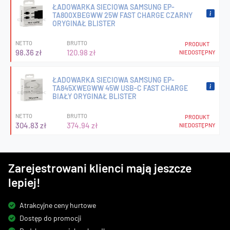
ŁADOWARKA SIECIOWA SAMSUNG EP-
TA800XBEGWW 25W FAST CHARGE CZARNY
ORYGINAŁ BLISTER
NETTO
BRUTTO
PRODUKT
98.36 zł
120.98 zł
NIEDOSTĘPNY
ŁADOWARKA SIECIOWA SAMSUNG EP-
TA845XWEGWW 45W USB-C FAST CHARGE
BIAŁY ORYGINAŁ BLISTER
NETTO
BRUTTO
PRODUKT
304.83 zł
374.94 zł
NIEDOSTĘPNY
Zarejestrowani klienci mają jeszcze
lepiej!
Atrakcyjne ceny hurtowe
Dostęp do promocji