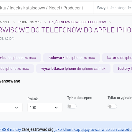
APPLE
IPHONE XS MAX
CZĘŚCI SERWISOWE DO TELEFONÓW
RWISOWE DO TELEFONÓW DO APPLE IPHO
103, A2104)
wisu
do iphone xs max
ładowarki
do iphone xs max
baterie
do iph
do iphone xs max
wyświetlacze iphone
do iphone xs max
testery 
iwanie zaawansowane
Tylko dostępne
Tylko oryginal
Pokaż
y B2B należy
zarejestrować się
jako klient kupujący towar w celach zawodo