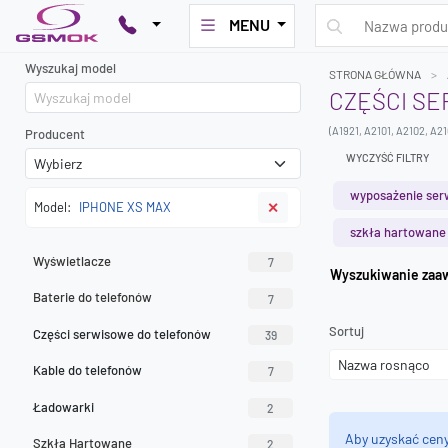
MENU
Wyszukaj model
STRONA GŁÓWNA
CZĘŚCI SE
(A1921, A2101, A2102, A2
Producent
WYCZYŚĆ FILTRY
wyposażenie ser
Model:
IPHONE XS MAX
✕
szkła hartowane
Wyświetlacze
7
Wyszuk
Baterie do telefonów
7
Sortuj
Części serwisowe do telefonów
39
Kable do telefonów
7
Ładowarki
2
Aby uzyskać cen
Szkła Hartowane
2