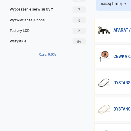
naszą firmą
Wyposażenie serwisu GSM
7
Wyświetlacze iPhone
8
APARAT 
Testery LCD
2
Wszystkie
64
Czas: 0.03s
CEWKA Ł
DYSTANS 
DYSTANS 