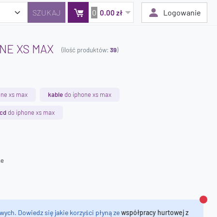
0
Logowanie
0.00 zł
NE XS MAX
(ilość produktów:
39
)
Twój koszyk jest pusty
Dodaj produkty, aby kontynuować.
one xs max
kable
do iphone xs max
0 zł
lcd
do iphone xs max
0 zł
ne
Zamk
wych. Dowiedz się jakie korzyści płyną ze
współpracy hurtowej z