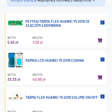
korzyści płyną ze
współpracy hurtowej z naszą firmą
PŁYTKA/TAŚMA FLEX HUAWEI Y5 2018 ZE
ZŁĄCZEM ŁADOWANIA
NETTO
BRUTTO
5.93 zł
7.29 zł
RAMKA LCD HUAWEI Y5 2018 CZARNA
NETTO
BRUTTO
33.33 zł
40.99 zł
TAŚMA FLEX HUAWEI Y5 2018 VOLUME ON/OFF
NETTO
BRUTTO