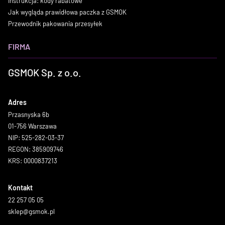
Instrukcja: kody rabatowe
Jak wygląda prawidłowa paczka z GSMOK
Przewodnik pakowania przesyłek
FIRMA
GSMOK Sp. z o.o.
Adres
Przasnyska 6b
01-756 Warszawa
NIP: 525-282-03-37
REGON: 385909746
KRS: 0000837213
Kontakt
22 257 05 05
sklep@gsmok.pl