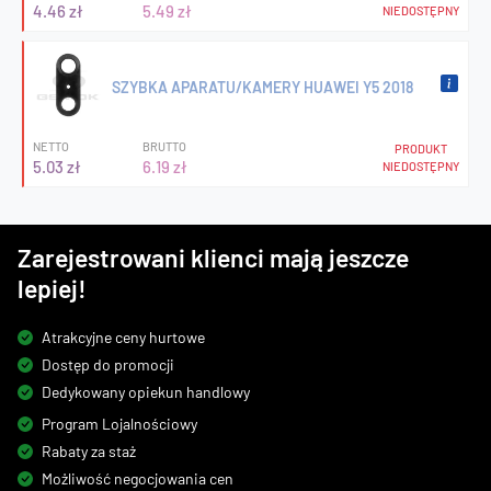
4.46 zł
5.49 zł
NIEDOSTĘPNY
SZYBKA APARATU/KAMERY HUAWEI Y5 2018
NETTO
BRUTTO
PRODUKT
5.03 zł
6.19 zł
NIEDOSTĘPNY
Zarejestrowani klienci mają jeszcze
lepiej!
Atrakcyjne ceny hurtowe
Dostęp do promocji
Dedykowany opiekun handlowy
Program Lojalnościowy
Rabaty za staż
Możliwość negocjowania cen