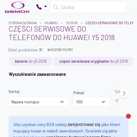
Szukaj
STRONA GŁÓWNA
HUAWEI
Y5 2018
CZĘŚCI SERWISOWE DO TELEF
CZĘŚCI SERWISOWE DO
TELEFONÓW DO HUAWEI Y5 2018
Twój koszyk jest pusty
(ilość produktów:
7
)
Dodaj produkty, aby kontynuować.
WYCZYŚĆ FILTRY
baterie
do y5 2018
części serwisowe oryginalne
do y5 2018
0 zł
Wyszukiwanie zaawansowane
0 zł
Sortuj
Tylko dostęp
Pokaż
Zamk
Aby uzyskać ceny B2B należy
zarejestrować się
jako klient
kupujący towar w celach zawodowych. Dowiedz się jakie