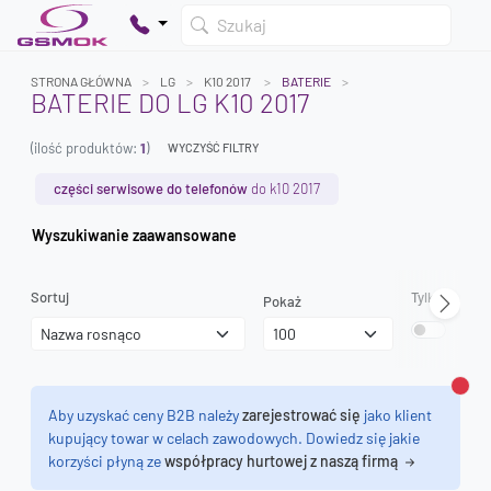
Szukaj
STRONA GŁÓWNA
LG
K10 2017
BATERIE
BATERIE DO LG K10 2017
(ilość produktów:
1
)
WYCZYŚĆ FILTRY
Twój koszyk jest pusty
Dodaj produkty, aby kontynuować.
części serwisowe do telefonów
do k10 2017
Wyszukiwanie zaawansowane
0 zł
0 zł
Sortuj
Tylko dostęp
Pokaż
Zamk
Aby uzyskać ceny B2B należy
zarejestrować się
jako klient
kupujący towar w celach zawodowych. Dowiedz się jakie
korzyści płyną ze
współpracy hurtowej z naszą firmą