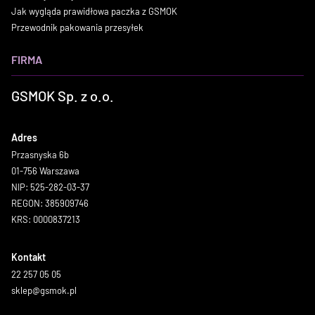
Jak wygląda prawidłowa paczka z GSMOK
Przewodnik pakowania przesyłek
FIRMA
GSMOK Sp. z o.o.
Adres
Przasnyska 6b
01-756 Warszawa
NIP: 525-282-03-37
REGON: 385909746
KRS: 0000837213
Kontakt
22 257 05 05
sklep@gsmok.pl