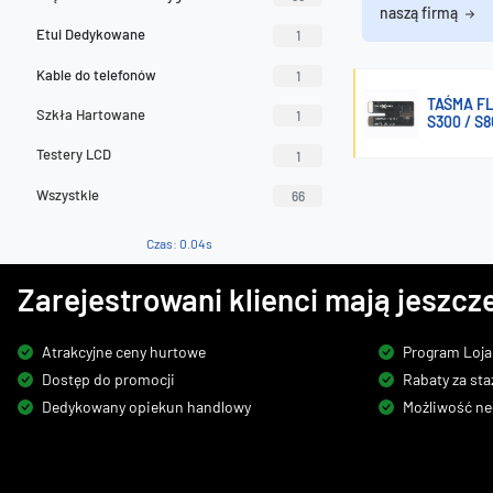
naszą firmą
Etui Dedykowane
1
Kable do telefonów
1
TAŚMA FL
Szkła Hartowane
1
S300 / S
Testery LCD
1
Wszystkie
66
Czas: 0.04s
Zarejestrowani klienci mają jeszcze
Atrakcyjne ceny hurtowe
Program Loja
Dostęp do promocji
Rabaty za sta
Dedykowany opiekun handlowy
Możliwość ne