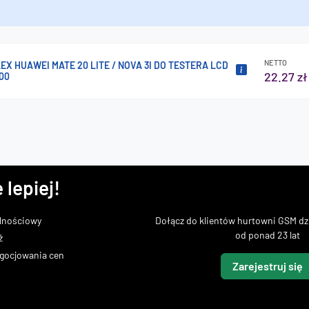
NETTO
EX HUAWEI MATE 20 LITE / NOVA 3I DO TESTERA LCD
22.27 zł
800
 lepiej!
lnościowy
Dołącz do klientów hurtowni GSM dzi
od ponad 23 lat
ż
gocjowania cen
Zarejestruj się