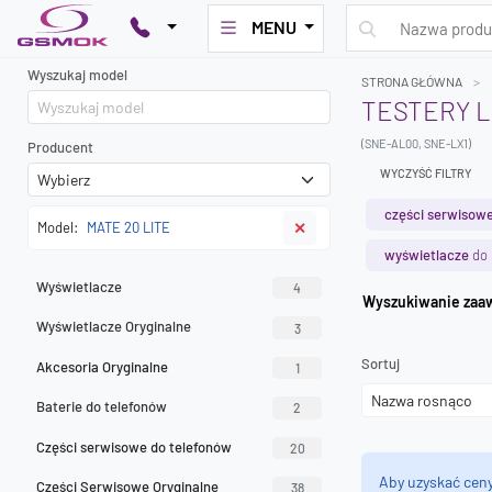
MENU
Wyszukaj model
STRONA GŁÓWNA
TESTERY L
(SNE-AL00, SNE-LX1)
Producent
WYCZYŚĆ FILTRY
części serwisowe
Model:
MATE 20 LITE
✕
wyświetlacze
do 
Wyświetlacze
4
Wyszuk
Wyświetlacze Oryginalne
3
Sortuj
Akcesoria Oryginalne
1
Baterie do telefonów
2
Części serwisowe do telefonów
20
Aby uzyskać cen
Części Serwisowe Oryginalne
38