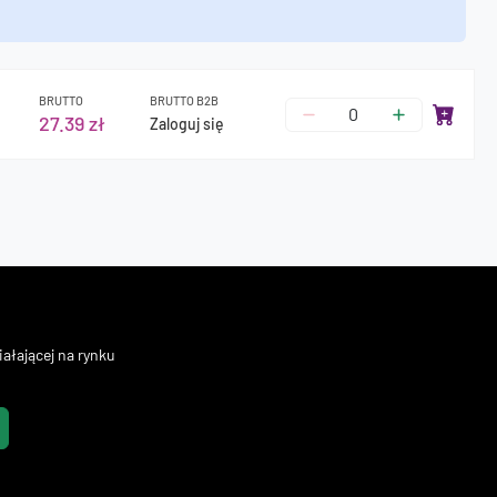
BRUTTO
BRUTTO B2B
27.39 zł
Zaloguj się
ałającej na rynku