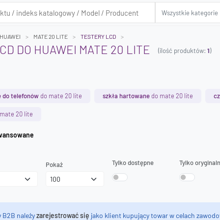
HUAWEI
MATE 20 LITE
TESTERY LCD
CD DO HUAWEI MATE 20 LITE
(ilość produktów:
1
)
 do telefonów
do mate 20 lite
szkła hartowane
do mate 20 lite
cz
mate 20 lite
iwanie zaawansowane
Tylko dostępne
Tylko oryginal
Pokaż
y B2B należy
zarejestrować się
jako klient kupujący towar w celach zawodo