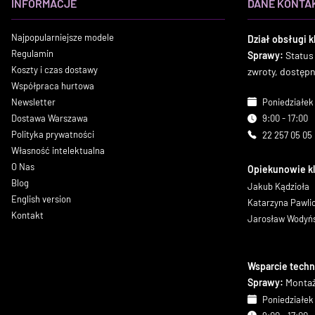
INFORMACJE
DANE KONTA
Najpopularniejsze modele
Dział obsługi k
Regulamin
Sprawy:
Status
Koszty i czas dostawy
zwroty, dostęp
Współpraca hurtowa
Newsletter
Poniedziałek 
Dostawa Warszawa
9:00 - 17:00
Polityka prywatności
22 257 05 05
Własność intelektualna
O Nas
Opiekunowie k
Blog
Jakub Kądzioła
English version
Katarzyna Pawl
Kontakt
Jarosław Wodyń
Wsparcie techn
Sprawy:
Montaż
Poniedziałek 