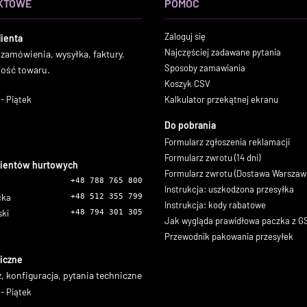
KTOWE
POMOC
Zaloguj się
lienta
Najczęściej zadawane pytania
 zamówienia, wysyłka, faktury,
Sposoby zamawiania
ność towaru.
Koszyk CSV
- Piątek
Kalkulator przekątnej ekranu
Do pobrania
Formularz zgłoszenia reklamacji
Formularz zwrotu (14 dni)
lientów hurtowych
Formularz zwrotu (Dostawa Warszaw
+48 788 765 800
Instrukcja: uszkodzona przesyłka
icka
+48 512 355 799
Instrukcja: kody rabatowe
ski
+48 794 301 305
Jak wygląda prawidłowa paczka z 
Przewodnik pakowania przesyłek
iczne
, konfiguracja, pytania techniczne
- Piątek