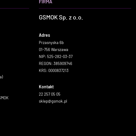
FIRMA
GSMOK Sp. z o.o.
Adres
Przasnyska 6b
01-756 Warszawa
NIP: 525-282-03-37
REGON: 385909746
KRS: 0000837213
a)
Kontakt
22 257 05 05
GSMOK
sklep@gsmok.pl