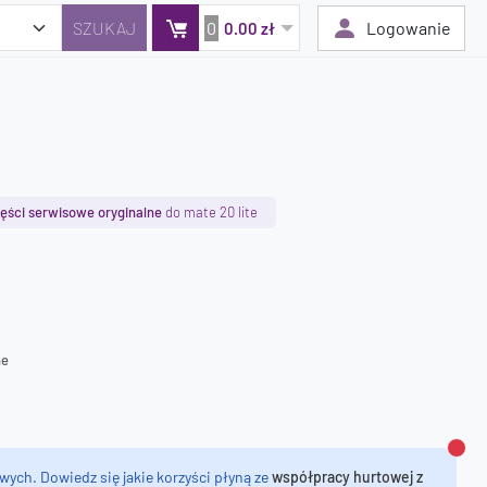
0
Logowanie
0.00 zł
Twój koszyk jest pusty
Dodaj produkty, aby kontynuować.
ęści serwisowe oryginalne
do mate 20 lite
0 zł
0 zł
ne
Zamk
wych. Dowiedz się jakie korzyści płyną ze
współpracy hurtowej z