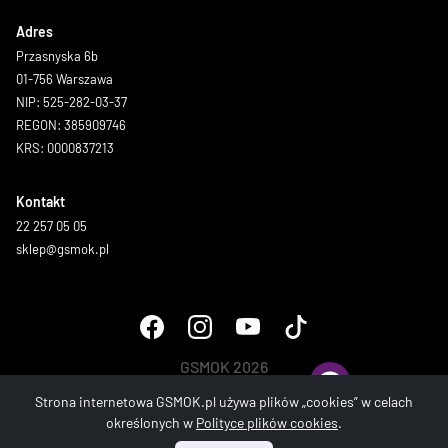
Adres
Przasnyska 6b
01-756 Warszawa
NIP: 525-282-03-37
REGON: 385909746
KRS: 0000837213
Kontakt
22 257 05 05
sklep@gsmok.pl
GSMOK 2026
Wszystkie prawa zastrzeżone.
Strona internetowa GSMOK.pl używa plików „cookies” w celach
określonych w
Polityce plików cookies
.