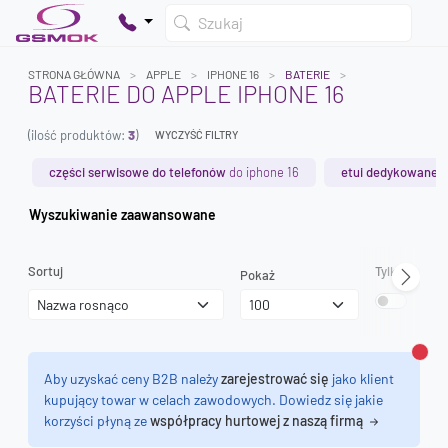
Szukaj
STRONA GŁÓWNA
APPLE
IPHONE 16
BATERIE
BATERIE DO APPLE IPHONE 16
(ilość produktów:
3
)
WYCZYŚĆ FILTRY
Twój koszyk jest pusty
Dodaj produkty, aby kontynuować.
części serwisowe do telefonów
do iphone 16
etui dedykowane
d
Wyszukiwanie zaawansowane
0 zł
0 zł
Sortuj
Tylko dostęp
Pokaż
Zamk
Aby uzyskać ceny B2B należy
zarejestrować się
jako klient
kupujący towar w celach zawodowych. Dowiedz się jakie
korzyści płyną ze
współpracy hurtowej z naszą firmą