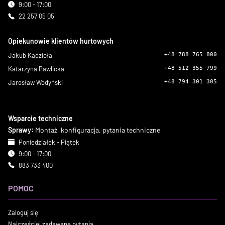
9:00 - 17:00
22 257 05 05
Opiekunowie klientów hurtowych
Jakub Kądzioła
+48 788 765 800
Katarzyna Pawlicka
+48 512 355 799
Jarosław Wodyński
+48 794 301 305
Wsparcie techniczne
Sprawy:
Montaż, konfiguracja, pytania techniczne
Poniedziałek - Piątek
9:00 - 17:00
883 733 400
POMOC
Zaloguj się
Najczęściej zadawane pytania