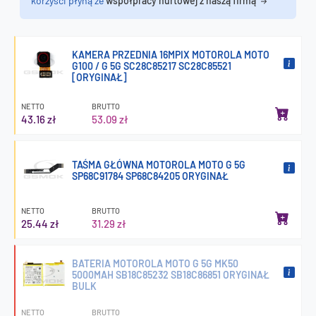
korzyści płyną ze
współpracy hurtowej z naszą firmą
KAMERA PRZEDNIA 16MPIX MOTOROLA MOTO
G100 / G 5G SC28C85217 SC28C85521
[ORYGINAŁ]
NETTO
BRUTTO
43.16 zł
53.09 zł
TAŚMA GŁÓWNA MOTOROLA MOTO G 5G
SP68C91784 SP68C84205 ORYGINAŁ
NETTO
BRUTTO
25.44 zł
31.29 zł
BATERIA MOTOROLA MOTO G 5G MK50
5000MAH SB18C85232 SB18C86851 ORYGINAŁ
BULK
NETTO
BRUTTO