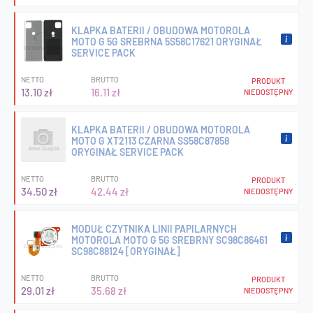
KLAPKA BATERII / OBUDOWA MOTOROLA
MOTO G 5G SREBRNA 5S58C17621 ORYGINAŁ
SERVICE PACK
NETTO
BRUTTO
PRODUKT
13.10 zł
16.11 zł
NIEDOSTĘPNY
KLAPKA BATERII / OBUDOWA MOTOROLA
MOTO G XT2113 CZARNA SS58C87858
ORYGINAŁ SERVICE PACK
NETTO
BRUTTO
PRODUKT
34.50 zł
42.44 zł
NIEDOSTĘPNY
MODUŁ CZYTNIKA LINII PAPILARNYCH
MOTOROLA MOTO G 5G SREBRNY SC98C86461
SC98C88124 [ORYGINAŁ]
NETTO
BRUTTO
PRODUKT
29.01 zł
35.68 zł
NIEDOSTĘPNY