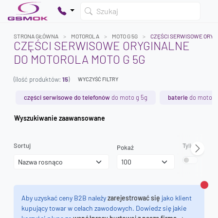
Szukaj
STRONA GŁÓWNA
MOTOROLA
MOTO G 5G
CZĘŚCI SERWISOWE ORYG
CZĘŚCI SERWISOWE ORYGINALNE
DO MOTOROLA MOTO G 5G
Twój koszyk jest pusty
(ilość produktów:
15
)
Dodaj produkty, aby kontynuować.
WYCZYŚĆ FILTRY
części serwisowe do telefonów
do moto g 5g
baterie
do moto g
0 zł
Wyszukiwanie zaawansowane
0 zł
Sortuj
Tylko dostęp
Pokaż
Zamk
Aby uzyskać ceny B2B należy
zarejestrować się
jako klient
kupujący towar w celach zawodowych. Dowiedz się jakie