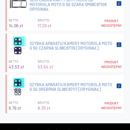
MOTOROLA MOTO G 5G SZARA SM88C87109
ORYGINAŁ
NETTO
BRUTTO
PRODUKT
14.06 zł
17.29 zł
NIEDOSTĘPNY
SZYBKA APARATU/KAMERY MOTOROLA MOTO
G 5G CZARNA SL98C87116 [ORYGINAŁ]
NETTO
BRUTTO
PRODUKT
43.53 zł
53.54 zł
NIEDOSTĘPNY
SZYBKA APARATU/KAMERY MOTOROLA MOTO
G 5G SREBRNA SL98C87117 [ORYGINAŁ]
NETTO
BRUTTO
PRODUKT
6.79 zł
8.35 zł
NIEDOSTĘPNY