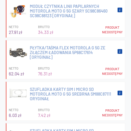
MODUŁ CZYTNIKA LINII PAPILARNYCH
MOTOROLA MOTO G 5G SZARY SC98C86460
SC98C88123 [ORYGINAŁ]
NETTO
BRUTTO
PRODUKT
27.91 zł
34.33 zł
NIEDOSTĘPNY
PŁYTKA/TAŚMA FLEX MOTOROLA G 5G ZE
ZŁĄCZEM ŁADOWANIA 5P68C17614
[ORYGINAŁ]
NETTO
BRUTTO
PRODUKT
62.04 zł
76.31 zł
NIEDOSTĘPNY
SZUFLADKA KARTY SIM I MICRO SD
MOTOROLA MOTO G 5G SREBRNA SM88C87111
ORYGINAŁ
NETTO
BRUTTO
PRODUKT
6.03 zł
7.42 zł
NIEDOSTĘPNY
SZUFLADKA KARTY SIM I MICRO SD