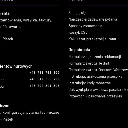
Zaloguj się
lienta
Najczęściej zadawane pytania
 zamówienia, wysyłka, faktury,
Sposoby zamawiania
ność towaru.
Koszyk CSV
- Piątek
Kalkulator przekątnej ekranu
Do pobrania
Formularz zgłoszenia reklamacji
Formularz zwrotu (14 dni)
lientów hurtowych
Formularz zwrotu (Dostawa Warszaw
+48 788 765 800
Instrukcja: uszkodzona przesyłka
icka
+48 512 355 799
Instrukcja: kody rabatowe
ski
+48 794 301 305
Jak wygląda prawidłowa paczka z 
Przewodnik pakowania przesyłek
iczne
, konfiguracja, pytania techniczne
- Piątek