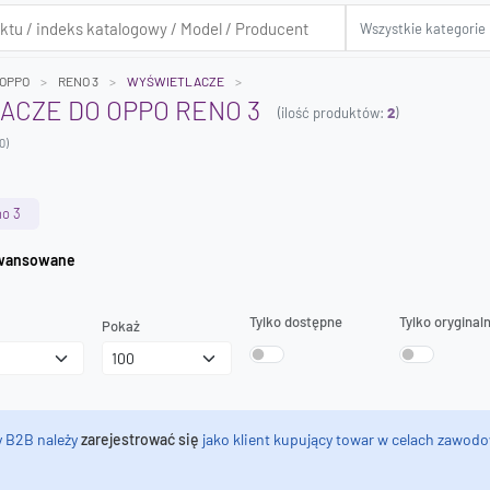
OPPO
RENO 3
WYŚWIETLACZE
CZE DO OPPO RENO 3
(ilość produktów:
2
)
0)
no 3
iwanie zaawansowane
Tylko dostępne
Tylko oryginal
Pokaż
y B2B należy
zarejestrować się
jako klient kupujący towar w celach zawodo