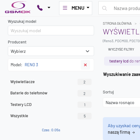
MENU
Wyszukaj model
STRONA GŁÓWNA
WYŚWIETLA
(Reno3, PDCM00, PDCT0
Producent
WYCZYŚĆ FILTRY
testery lcd
do re
Model:
RENO 3
✕
Wyszuk
Wyświetlacze
2
Sortuj
Baterie do telefonów
2
Testery LCD
1
Wszystkie
5
Aby uzyskać cen
Czas: 0.05s
naszą firmą