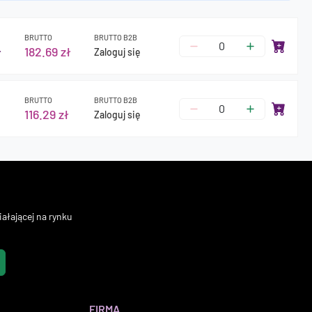
BRUTTO
BRUTTO B2B
ł
182.69 zł
Zaloguj się
BRUTTO
BRUTTO B2B
116.29 zł
Zaloguj się
ałającej na rynku
FIRMA