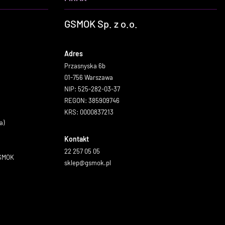
GSMOK Sp. z o.o.
Adres
Przasnyska 6b
01-756 Warszawa
NIP: 525-282-03-37
REGON: 385909746
KRS: 0000837213
a)
Kontakt
22 257 05 05
GSMOK
sklep@gsmok.pl