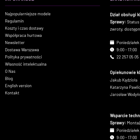
Najpopularniejsze modele
Dział obsługi k
Regulamin
Sprawy:
Status
Koszty i czas dostawy
zwroty, dostęp
Współpraca hurtowa
Newsletter
Poniedziałek 
Dostawa Warszawa
9:00 - 17:00
Polityka prywatności
22 257 05 05
Własność intelektualna
O Nas
Opiekunowie k
Blog
Jakub Kądzioła
English version
Katarzyna Pawl
Kontakt
Jarosław Wodyń
Wsparcie techn
Sprawy:
Montaż
Poniedziałek 
9:00 - 17:00