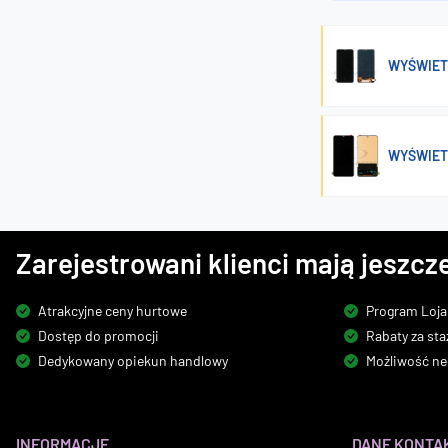
WYŚWIET
WYŚWIETL
Zarejestrowani klienci mają jeszcze
Atrakcyjne ceny hurtowe
Program Loja
Dostęp do promocji
Rabaty za sta
Dedykowany opiekun handlowy
Możliwość ne
INFORMACJE
DANE KONTA