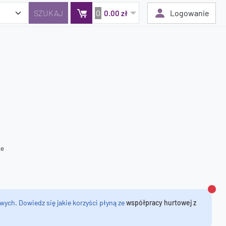
0
Logowanie
0.00 zł
Twój koszyk jest pusty
Dodaj produkty, aby kontynuować.
0 zł
0 zł
ne
Zamk
wych. Dowiedz się jakie korzyści płyną ze
współpracy hurtowej z