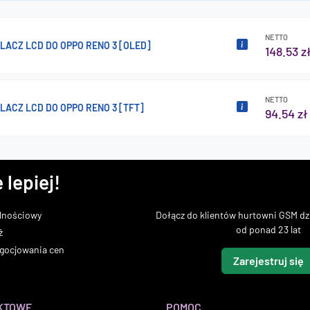
NETTO
LACZ LCD DO OPPO RENO 3 [OLED]
148.53 z
NETTO
ACZ LCD DO OPPO RENO 3 [TFT]
94.54 zł
 lepiej!
lnościowy
Dołącz do klientów hurtowni GSM dzi
od ponad 23 lat
ż
gocjowania cen
Zarejestruj się
KTOWE
POMOC