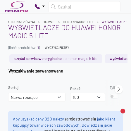
Szukaj
STRONA GŁÓWNA
HUAWEI
HONOR MAGIC 5 LITE
WYŚWIETLACZE
WYŚWIETLACZE DO HUAWEI HONOR
MAGIC 5 LITE
Twój koszyk jest pusty
(ilość produktów:
1
)
Dodaj produkty, aby kontynuować.
WYCZYŚĆ FILTRY
części serwisowe oryginalne
do honor magic 5 lite
wyświetlacze
0 zł
Wyszukiwanie zaawansowane
0 zł
Sortuj
Tylko dostęp
Pokaż
Zamk
Aby uzyskać ceny B2B należy
zarejestrować się
jako klient
kupujący towar w celach zawodowych. Dowiedz się jakie