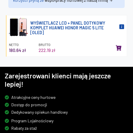
korzyści płyną ze
współpracy hurtowej z naszą firmą
WYŚWIETLACZ LCD + PANEL DOTYKOWY
KOMPLET HUAWEI HONOR MAGIC 5 LITE
[OLED]
NETTO
BRUTTO
180.64 zł
222.19 zł
Zarejestrowani klienci mają jeszcze
lepiej!
Atrakcyjne ceny hurtowe
Dostęp do promocji
Dedykowany opiekun handlowy
Program Lojalnościowy
Rabaty za staż