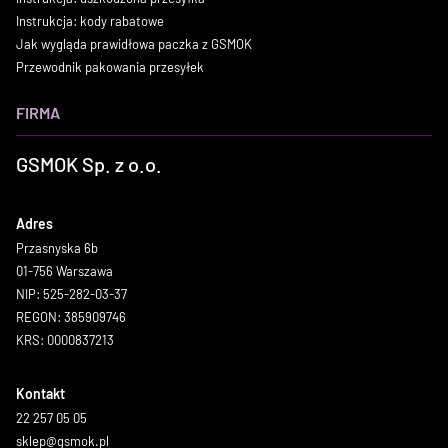
Instrukcja: kody rabatowe
Jak wygląda prawidłowa paczka z GSMOK
Przewodnik pakowania przesyłek
FIRMA
GSMOK Sp. z o.o.
Adres
Przasnyska 6b
01-756 Warszawa
NIP: 525-282-03-37
REGON: 385909746
KRS: 0000837213
Kontakt
22 257 05 05
sklep@gsmok.pl