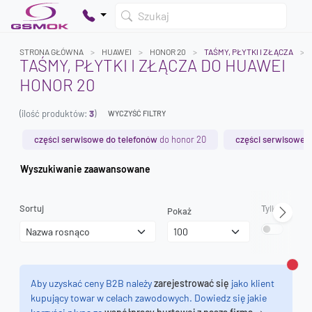
Szukaj
STRONA GŁÓWNA
HUAWEI
HONOR 20
TAŚMY, PŁYTKI I ZŁĄCZA
TAŚMY, PŁYTKI I ZŁĄCZA DO HUAWEI
HONOR 20
Twój koszyk jest pusty
(ilość produktów:
3
)
Dodaj produkty, aby kontynuować.
WYCZYŚĆ FILTRY
części serwisowe do telefonów
do honor 20
części serwisowe o
0 zł
Wyszukiwanie zaawansowane
0 zł
Sortuj
Tylko dostęp
Pokaż
Zamk
Aby uzyskać ceny B2B należy
zarejestrować się
jako klient
kupujący towar w celach zawodowych. Dowiedz się jakie