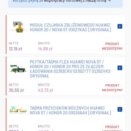
korzyści płyną ze
współpracy hurtowej z naszą firmą
MODUŁ CZUJNIKA ZBLIŻENIOWEGO HUAWEI
HONOR 20 / NOVA 5T 03027KAC [ORYGINAŁ]
NETTO
BRUTTO
PRODUKT
12.19 zł
14.99 zł
NIEDOSTĘPNY
PŁYTKA/TAŚMA FLEX HUAWEI NOVA 5T /
HONOR 20 / HONOR 20 PRO ZE ZŁĄCZEM
ŁADOWANIA 02353CRS 02352TTT 02352VKS
ORYGINAŁ
NETTO
BRUTTO
PRODUKT
35.55 zł
43.73 zł
NIEDOSTĘPNY
TAŚMA PRZYCISKÓW BOCZNYCH HUAWEI
NOVA 5T / HONOR 20 03026AAX [ORYGINAŁ]
NETTO
BRUTTO
PRODUKT