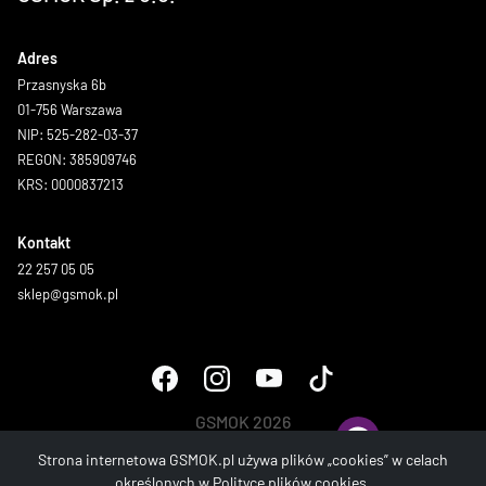
Adres
Przasnyska 6b
01-756 Warszawa
NIP: 525-282-03-37
REGON: 385909746
KRS: 0000837213
Kontakt
22 257 05 05
sklep@gsmok.pl
GSMOK 2026
Wszystkie prawa zastrzeżone.
Strona internetowa GSMOK.pl używa plików „cookies” w celach
określonych w
Polityce plików cookies
.