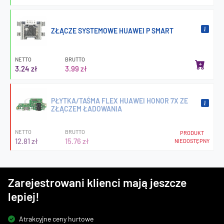
ZŁĄCZE SYSTEMOWE HUAWEI P SMART
NETTO
BRUTTO
3.24 zł
3.99 zł
PŁYTKA/TAŚMA FLEX HUAWEI HONOR 7X ZE
ZŁĄCZEM ŁADOWANIA
NETTO
BRUTTO
PRODUKT
12.81 zł
15.76 zł
NIEDOSTĘPNY
Zarejestrowani klienci mają jeszcze
lepiej!
Atrakcyjne ceny hurtowe