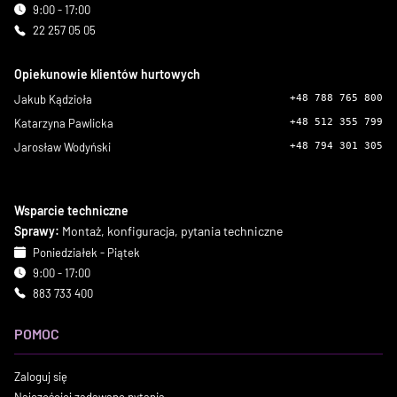
9:00 - 17:00
22 257 05 05
Opiekunowie klientów hurtowych
Jakub Kądzioła
+48 788 765 800
Katarzyna Pawlicka
+48 512 355 799
Jarosław Wodyński
+48 794 301 305
Wsparcie techniczne
Sprawy:
Montaż, konfiguracja, pytania techniczne
Poniedziałek - Piątek
9:00 - 17:00
883 733 400
POMOC
Zaloguj się