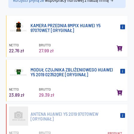
korzyści płyną ze
współpracy hurtowej z naszą firmą
KAMERA PRZEDNIA 8MPIX HUAWEI Y5
97070WET [ORYGINAŁ]
NETTO
BRUTTO
22.76 zł
27.99 zł
MODUŁ CZUJNIKA ZBLIŻENIOWEGO HUAWEI
Y5 2019 02352QRE [ORYGINAŁ]
NETTO
BRUTTO
23.89 zł
29.39 zł
ANTENA HUAWEI Y5 2019 97070WEW
[ORYGINAŁ]
NETTO
BRUTTO
PRODUKT