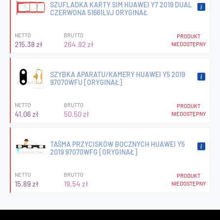
SZUFLADKA KARTY SIM HUAWEI Y7 2019 DUAL
CZERWONA 51661LVJ ORYGINAŁ
NETTO
BRUTTO
PRODUKT
215.38 zł
264.92 zł
NIEDOSTĘPNY
SZYBKA APARATU/KAMERY HUAWEI Y5 2019
97070WFU [ORYGINAŁ]
NETTO
BRUTTO
PRODUKT
41.06 zł
50.50 zł
NIEDOSTĘPNY
TAŚMA PRZYCISKÓW BOCZNYCH HUAWEI Y5
2019 97070WFG [ORYGINAŁ]
NETTO
BRUTTO
PRODUKT
15.89 zł
19.54 zł
NIEDOSTĘPNY