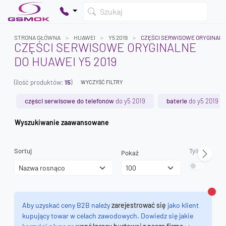
Szukaj
STRONA GŁÓWNA
HUAWEI
Y5 2019
CZĘŚCI SERWISOWE ORYGINAL
CZĘŚCI SERWISOWE ORYGINALNE
DO HUAWEI Y5 2019
Twój koszyk jest pusty
(ilość produktów:
15
)
Dodaj produkty, aby kontynuować.
WYCZYŚĆ FILTRY
części serwisowe do telefonów
do y5 2019
baterie
do y5 2019
0 zł
Wyszukiwanie zaawansowane
0 zł
Sortuj
Tylko dostęp
Pokaż
Zamk
Aby uzyskać ceny B2B należy
zarejestrować się
jako klient
kupujący towar w celach zawodowych. Dowiedz się jakie