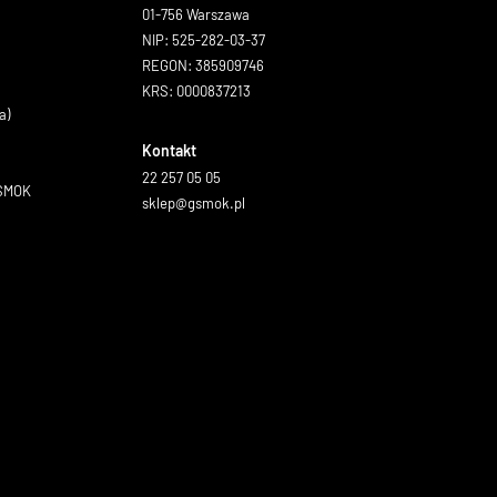
01-756 Warszawa
NIP: 525-282-03-37
REGON: 385909746
KRS: 0000837213
a)
Kontakt
22 257 05 05
GSMOK
sklep@gsmok.pl