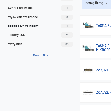
naszą firmą
Szkła Hartowane
1
Wyświetlacze iPhone
8
TAŚMA FL
GOOSPERY MERCURY
1
Testery LCD
2
Wszystkie
60
TAŚMA FL
MIKROFO
Czas: 0.06s
ZŁĄCZE L
ZŁĄCZE 