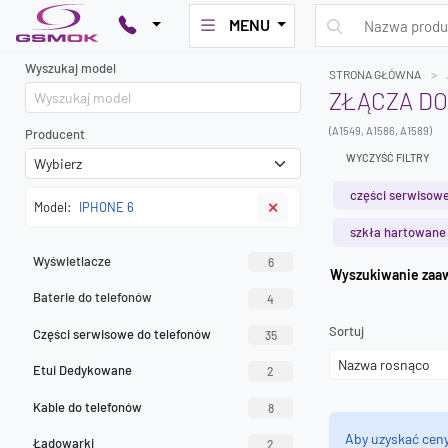
MENU
Wyszukaj model
STRONA GŁÓWNA
ZŁĄCZA DO
(A1549, A1586, A1589)
Producent
WYCZYŚĆ FILTRY
części serwisowe
Model:
IPHONE 6
✕
szkła hartowane
Wyświetlacze
6
Wyszuk
Baterie do telefonów
4
Sortuj
Części serwisowe do telefonów
35
Etui Dedykowane
2
Kable do telefonów
8
Aby uzyskać cen
Ładowarki
2