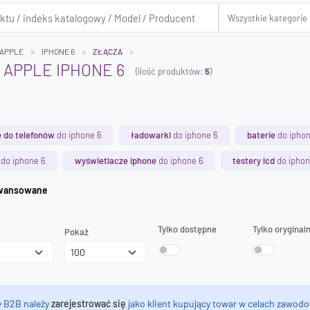
APPLE
IPHONE 6
ZŁĄCZA
 APPLE IPHONE 6
(ilość produktów:
5
)
 do telefonów
do iphone 6
ładowarki
do iphone 6
baterie
do iphon
do iphone 6
wyświetlacze iphone
do iphone 6
testery lcd
do iphon
iwanie zaawansowane
Tylko dostępne
Tylko oryginal
Pokaż
y B2B należy
zarejestrować się
jako klient kupujący towar w celach zawodo