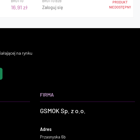
BRUTTO
BRUTTO B2B
PRODUKT
16.91 zł
Zaloguj się
NIEDOSTĘPNY
ałającej na rynku
FIRMA
GSMOK Sp. z o.o.
Adres
Przasnyska 6b