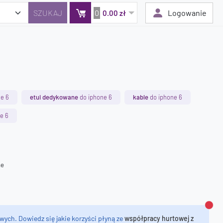
0
Logowanie
0.00 zł
Twój koszyk jest pusty
Dodaj produkty, aby kontynuować.
e 6
etui dedykowane
do iphone 6
kable
do iphone 6
0 zł
e 6
0 zł
ne
Zamk
wych. Dowiedz się jakie korzyści płyną ze
współpracy hurtowej z