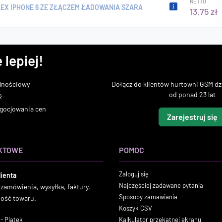
NETTO
LEX IPHONE 6 ZE ZŁĄCZEM ŁADOWANIA SZARA
13.75 zł
 lepiej!
lnościowy
Dołącz do klientów hurtowni GSM dzi
od ponad 23 lat
ż
gocjowania cen
Zarejestruj się
KTOWE
POMOC
Zaloguj się
lienta
Najczęściej zadawane pytania
 zamówienia, wysyłka, faktury,
Sposoby zamawiania
ność towaru.
Koszyk CSV
- Piątek
Kalkulator przekątnej ekranu