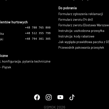
Do pobrania
Formularz zgłoszenia reklamacji
Formularz zwrotu (14 dni)
lientów hurtowych
Formularz zwrotu (Dostawa Warszaw
+48 788 765 800
Instrukcja: uszkodzona przesyłka
icka
+48 512 355 799
Instrukcja: kody rabatowe
ski
+48 794 301 305
Jak wygląda prawidłowa paczka z 
Przewodnik pakowania przesyłek
iczne
, konfiguracja, pytania techniczne
- Piątek
GSMOK 2026