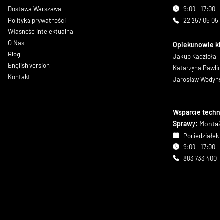
Dostawa Warszawa
9:00 - 17:00
Polityka prywatności
22 257 05 05
Własność intelektualna
O Nas
Opiekunowie k
Blog
Jakub Kądzioła
English version
Katarzyna Pawl
Kontakt
Jarosław Wodyń
Wsparcie techn
Sprawy:
Montaż
Poniedziałek 
9:00 - 17:00
883 733 400