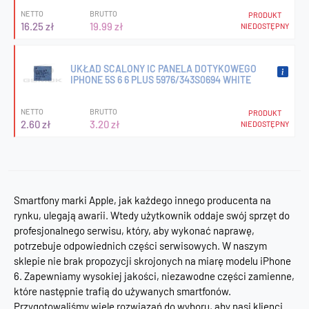
NETTO
BRUTTO
PRODUKT
16.25 zł
19.99 zł
NIEDOSTĘPNY
UKŁAD SCALONY IC PANELA DOTYKOWEGO
IPHONE 5S 6 6 PLUS 5976/343S0694 WHITE
NETTO
BRUTTO
PRODUKT
2.60 zł
3.20 zł
NIEDOSTĘPNY
Smartfony marki Apple, jak każdego innego producenta na
rynku, ulegają awarii. Wtedy użytkownik oddaje swój sprzęt do
profesjonalnego serwisu, który, aby wykonać naprawę,
potrzebuje odpowiednich części serwisowych. W naszym
sklepie nie brak propozycji skrojonych na miarę modelu iPhone
6. Zapewniamy wysokiej jakości, niezawodne części zamienne,
które następnie trafią do używanych smartfonów.
Przygotowaliśmy wiele rozwiązań do wyboru, aby nasi klienci