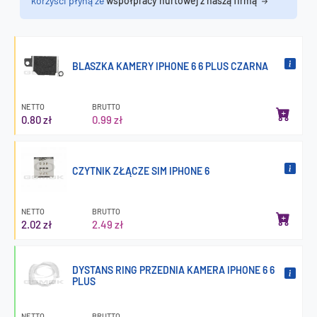
korzyści płyną ze
współpracy hurtowej z naszą firmą
BLASZKA KAMERY IPHONE 6 6 PLUS CZARNA
NETTO
BRUTTO
0.80 zł
0.99 zł
CZYTNIK ZŁĄCZE SIM IPHONE 6
NETTO
BRUTTO
2.02 zł
2.49 zł
DYSTANS RING PRZEDNIA KAMERA IPHONE 6 6
PLUS
NETTO
BRUTTO