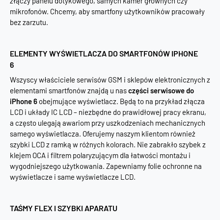
złączy panelu dotykowego, samych kamer głównych czy
mikrofonów. Chcemy, aby smartfony użytkowników pracowały
bez zarzutu.
ELEMENTY WYŚWIETLACZA DO SMARTFONÓW IPHONE
6
Wszyscy właściciele serwisów GSM i sklepów elektronicznych z
elementami smartfonów znajdą u nas
części serwisowe do
iPhone 6
obejmujące wyświetlacz. Będą to na przykład złącza
LCD i układy IC LCD – niezbędne do prawidłowej pracy ekranu,
a często ulegają awariom przy uszkodzeniach mechanicznych
samego wyświetlacza. Oferujemy naszym klientom również
szybki LCD z ramką w różnych kolorach. Nie zabrakło szybek z
klejem OCA i filtrem polaryzującym dla łatwości montażu i
wygodniejszego użytkowania. Zapewniamy folie ochronne na
wyświetlacze i same wyświetlacze LCD.
TAŚMY FLEX I SZYBKI APARATU