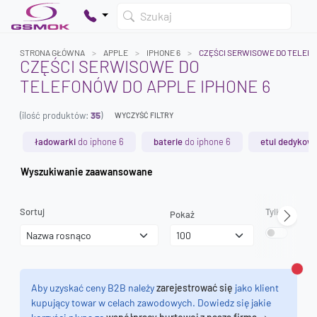
Szukaj
STRONA GŁÓWNA
APPLE
IPHONE 6
CZĘŚCI SERWISOWE DO TELEF
CZĘŚCI SERWISOWE DO
TELEFONÓW DO APPLE IPHONE 6
Twój koszyk jest pusty
(ilość produktów:
35
)
Dodaj produkty, aby kontynuować.
WYCZYŚĆ FILTRY
ładowarki
do iphone 6
baterie
do iphone 6
etui dedykow
0 zł
Wyszukiwanie zaawansowane
0 zł
Sortuj
Tylko dostęp
Pokaż
Zamk
Aby uzyskać ceny B2B należy
zarejestrować się
jako klient
kupujący towar w celach zawodowych. Dowiedz się jakie