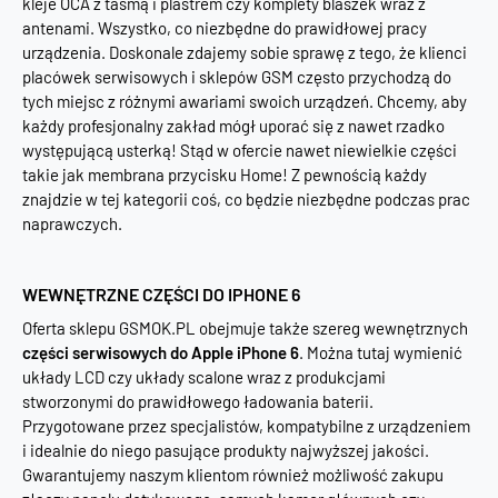
kleje OCA z taśmą i plastrem czy komplety blaszek wraz z
antenami. Wszystko, co niezbędne do prawidłowej pracy
urządzenia. Doskonale zdajemy sobie sprawę z tego, że klienci
placówek serwisowych i sklepów GSM często przychodzą do
tych miejsc z różnymi awariami swoich urządzeń. Chcemy, aby
każdy profesjonalny zakład mógł uporać się z nawet rzadko
występującą usterką! Stąd w ofercie nawet niewielkie części
takie jak membrana przycisku Home! Z pewnością każdy
znajdzie w tej kategorii coś, co będzie niezbędne podczas prac
naprawczych.
WEWNĘTRZNE CZĘŚCI DO IPHONE 6
Oferta sklepu GSMOK.PL obejmuje także szereg wewnętrznych
części serwisowych do Apple iPhone 6
. Można tutaj wymienić
układy LCD czy układy scalone wraz z produkcjami
stworzonymi do prawidłowego ładowania baterii.
Przygotowane przez specjalistów, kompatybilne z urządzeniem
i idealnie do niego pasujące produkty najwyższej jakości.
Gwarantujemy naszym klientom również możliwość zakupu