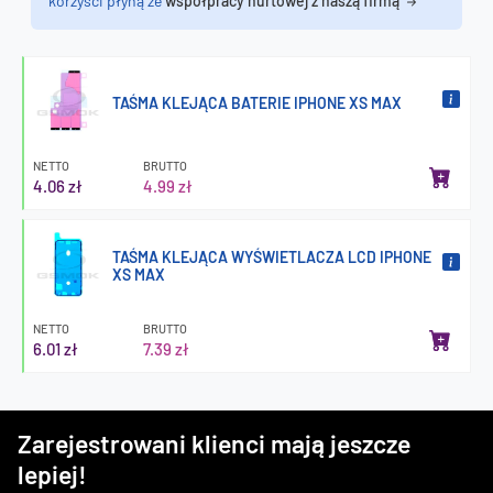
korzyści płyną ze
współpracy hurtowej z naszą firmą
TAŚMA KLEJĄCA BATERIE IPHONE XS MAX
NETTO
BRUTTO
4.06 zł
4.99 zł
TAŚMA KLEJĄCA WYŚWIETLACZA LCD IPHONE
XS MAX
NETTO
BRUTTO
6.01 zł
7.39 zł
Zarejestrowani klienci mają jeszcze
lepiej!