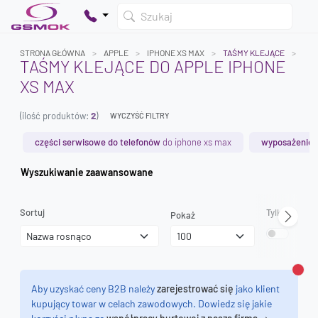
Szukaj
STRONA GŁÓWNA
APPLE
IPHONE XS MAX
TAŚMY KLEJĄCE
TAŚMY KLEJĄCE DO APPLE IPHONE
XS MAX
Twój koszyk jest pusty
(ilość produktów:
2
)
Dodaj produkty, aby kontynuować.
WYCZYŚĆ FILTRY
części serwisowe do telefonów
do iphone xs max
wyposażenie 
0 zł
Wyszukiwanie zaawansowane
0 zł
Sortuj
Tylko dostęp
Pokaż
Zamk
Aby uzyskać ceny B2B należy
zarejestrować się
jako klient
kupujący towar w celach zawodowych. Dowiedz się jakie