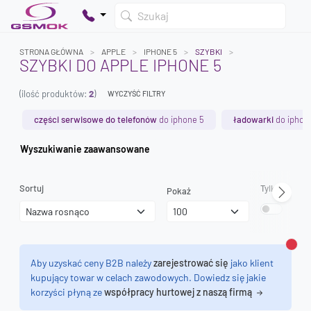
Szukaj
STRONA GŁÓWNA
APPLE
IPHONE 5
SZYBKI
SZYBKI DO APPLE IPHONE 5
(ilość produktów:
2
)
WYCZYŚĆ FILTRY
Twój koszyk jest pusty
Dodaj produkty, aby kontynuować.
części serwisowe do telefonów
do iphone 5
ładowarki
do iphon
Wyszukiwanie zaawansowane
0 zł
0 zł
Sortuj
Tylko dostęp
Pokaż
Zamk
Aby uzyskać ceny B2B należy
zarejestrować się
jako klient
kupujący towar w celach zawodowych. Dowiedz się jakie
korzyści płyną ze
współpracy hurtowej z naszą firmą