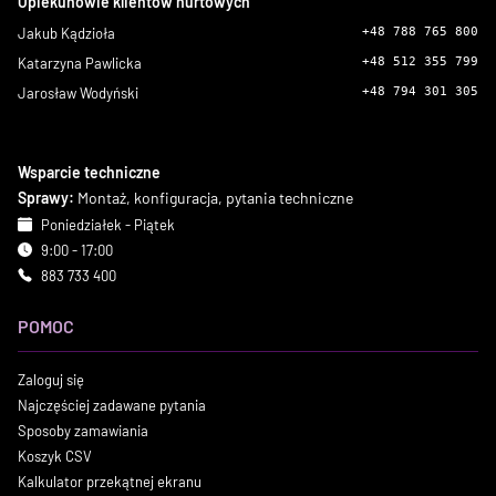
Opiekunowie klientów hurtowych
Jakub Kądzioła
+48 788 765 800
Katarzyna Pawlicka
+48 512 355 799
Jarosław Wodyński
+48 794 301 305
Wsparcie techniczne
Sprawy:
Montaż, konfiguracja, pytania techniczne
Poniedziałek - Piątek
9:00 - 17:00
883 733 400
POMOC
Zaloguj się
Najczęściej zadawane pytania
Sposoby zamawiania
Koszyk CSV
Kalkulator przekątnej ekranu