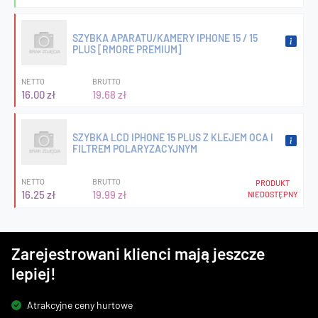
SZYBKA APARATU/KAMERY IPHONE 15 / 15
PLUS [RMORE PREMIUM]
NETTO
BRUTTO
16.00 zł
19.68 zł
SZYBKA LCD IPHONE 15 PLUS Z KLEJEM OCA I
FILTREM POLARYZACYJNYM
NETTO
BRUTTO
PRODUKT
16.25 zł
19.99 zł
NIEDOSTĘPNY
Zarejestrowani klienci mają jeszcze
lepiej!
Atrakcyjne ceny hurtowe