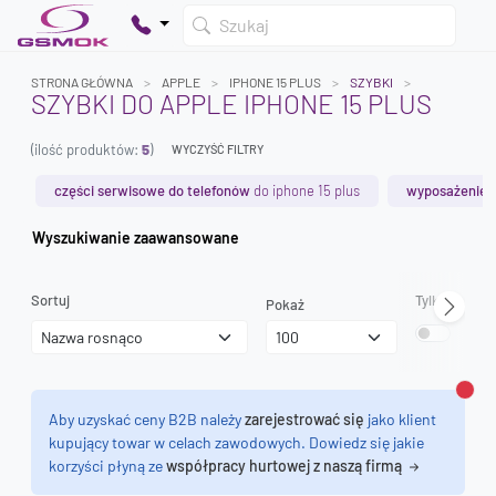
Szukaj
STRONA GŁÓWNA
APPLE
IPHONE 15 PLUS
SZYBKI
SZYBKI DO APPLE IPHONE 15 PLUS
(ilość produktów:
5
)
WYCZYŚĆ FILTRY
Twój koszyk jest pusty
Dodaj produkty, aby kontynuować.
części serwisowe do telefonów
do iphone 15 plus
wyposażenie 
Wyszukiwanie zaawansowane
0 zł
0 zł
Sortuj
Tylko dostęp
Pokaż
Zamk
Aby uzyskać ceny B2B należy
zarejestrować się
jako klient
kupujący towar w celach zawodowych. Dowiedz się jakie
korzyści płyną ze
współpracy hurtowej z naszą firmą