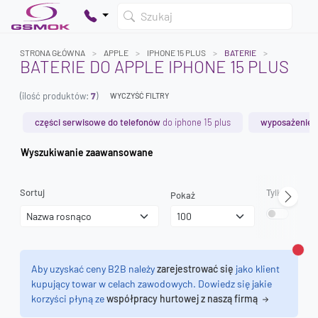
Szukaj
STRONA GŁÓWNA
APPLE
IPHONE 15 PLUS
BATERIE
BATERIE DO APPLE IPHONE 15 PLUS
(ilość produktów:
7
)
WYCZYŚĆ FILTRY
Twój koszyk jest pusty
Dodaj produkty, aby kontynuować.
części serwisowe do telefonów
do iphone 15 plus
wyposażenie 
Wyszukiwanie zaawansowane
0 zł
0 zł
Sortuj
Tylko dostęp
Pokaż
Zamk
Aby uzyskać ceny B2B należy
zarejestrować się
jako klient
kupujący towar w celach zawodowych. Dowiedz się jakie
korzyści płyną ze
współpracy hurtowej z naszą firmą