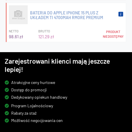
BATERIA DO APPLE IPHONE 15 PLUS Z
UKŁADEM TI 4700MAH RMORE PREMIUM
NETTO
BRUTTO
PRODUKT
98.61 zł
121.29 zł
NIEDOSTĘPNY
Zarejestrowani klienci mają jeszcze
lepiej!
Atrakcyjne ceny hurtowe
Dostęp do promocji
Dedykowany opiekun handlowy
Program Lojalnościowy
Rabaty za staż
Możliwość negocjowania cen