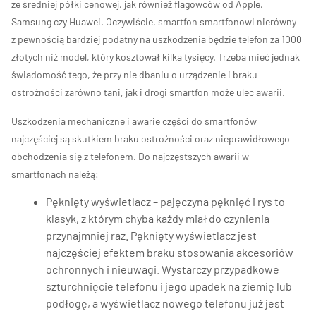
ze średniej półki cenowej, jak również flagowców od Apple,
Samsung czy Huawei. Oczywiście, smartfon smartfonowi nierówny –
z pewnością bardziej podatny na uszkodzenia będzie telefon za 1000
złotych niż model, który kosztował kilka tysięcy. Trzeba mieć jednak
świadomość tego, że przy nie dbaniu o urządzenie i braku
ostrożności zarówno tani, jak i drogi smartfon może ulec awarii.
Uszkodzenia mechaniczne i awarie części do smartfonów
najczęściej są skutkiem braku ostrożności oraz nieprawidłowego
obchodzenia się z telefonem. Do najczęstszych awarii w
smartfonach należą:
Pęknięty wyświetlacz – pajęczyna pęknięć i rys to
klasyk, z którym chyba każdy miał do czynienia
przynajmniej raz. Pęknięty wyświetlacz jest
najczęściej efektem braku stosowania akcesoriów
ochronnych i nieuwagi. Wystarczy przypadkowe
szturchnięcie telefonu i jego upadek na ziemię lub
podłogę, a wyświetlacz nowego telefonu już jest