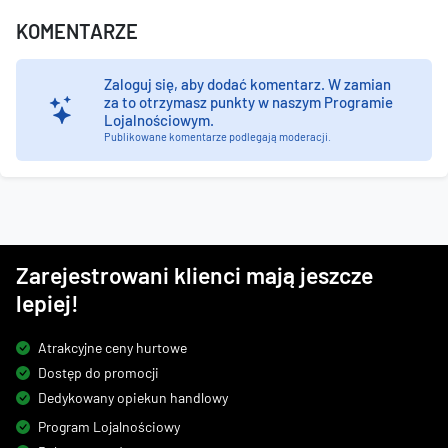
KOMENTARZE
Zaloguj się, aby dodać komentarz.
W zamian
za to otrzymasz punkty w naszym Programie
Lojalnościowym.
Publikowane komentarze podlegają moderacji.
Zarejestrowani klienci mają jeszcze
lepiej!
Atrakcyjne ceny hurtowe
Dostęp do promocji
Dedykowany opiekun handlowy
Program Lojalnościowy