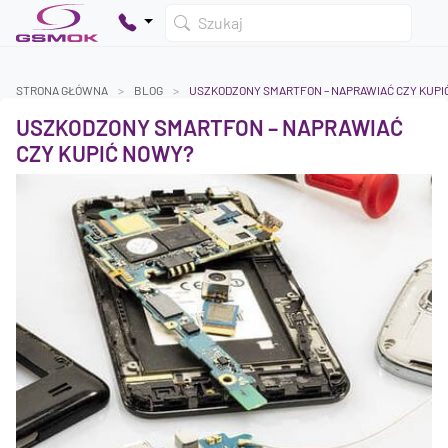
Szukaj
STRONA GŁÓWNA
BLOG
USZKODZONY SMARTFON – NAPRAWIAĆ CZY KUPI
USZKODZONY SMARTFON – NAPRAWIAĆ
Twój koszyk jest pusty
CZY KUPIĆ NOWY?
Dodaj produkty, aby kontynuować.
0 zł
0 zł